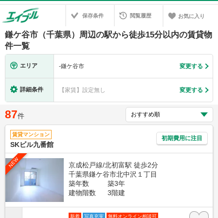
保存条件
閲覧履歴
お気に入り
鎌ケ谷市（千葉県）周辺の駅から徒歩15分以内の賃貸物
件一覧
エリア
-
鎌ケ谷市
変更する
詳細条件
【家賃】設定無し
変更する
87
件
賃貸マンション
初期費用に注目
SKビル九番館
NEW
京成松戸線/北初富駅 徒歩2分
千葉県鎌ケ谷市北中沢１丁目
築年数
築3年
建物階数
3階建
新着
写真充実
無料オンライン相談可