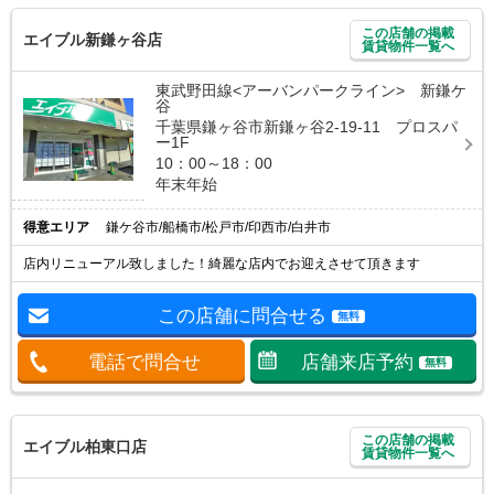
この店舗の掲載
エイブル新鎌ヶ谷店
賃貸物件一覧へ
東武野田線<アーバンパークライン> 新鎌ケ
谷
千葉県鎌ヶ谷市新鎌ヶ谷2-19-11 プロスパ
ー1F
10：00～18：00
年末年始
得意エリア
鎌ケ谷市/船橋市/松戸市/印西市/白井市
店内リニューアル致しました！綺麗な店内でお迎えさせて頂きます
この店舗に問合せる
無料
電話で問合せ
店舗来店予約
無料
この店舗の掲載
エイブル柏東口店
賃貸物件一覧へ