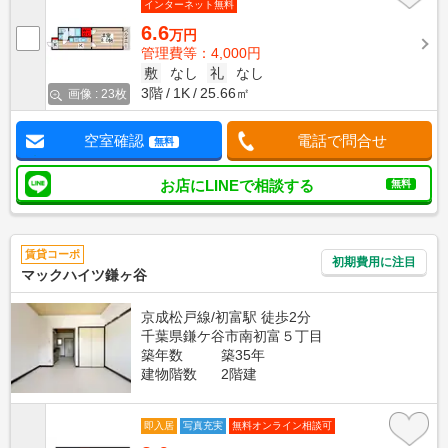
インターネット無料
6.6
万円
管理費等：4,000円
敷
なし
礼
なし
3階
1K
25.66㎡
画像 : 23枚
空室確認
電話で問合せ
無料
お店にLINEで相談する
無料
賃貸コーポ
初期費用に注目
マックハイツ鎌ヶ谷
京成松戸線/初富駅 徒歩2分
千葉県鎌ケ谷市南初富５丁目
築年数
築35年
建物階数
2階建
即入居
写真充実
無料オンライン相談可