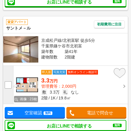
お店にLINEで相談する
無料
賃貸アパート
初期費用に注目
サントメ－ル
京成松戸線/北初富駅 徒歩5分
千葉県鎌ケ谷市北初富
築年数
築41年
建物階数
2階建
即入居
写真充実
無料オンライン相談可
3.3
万円
管理費等：2,000円
敷
3.3万
礼
なし
2階
1K
19.8㎡
画像 : 23枚
空室確認
電話で問合せ
無料
お店にLINEで相談する
無料