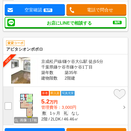
空室確認
電話で問合せ
無料
お店にLINEで相談する
無料
賃貸コーポ
アビタシオンポポロ
NEW
京成松戸線/鎌ケ谷大仏駅 徒歩5分
千葉県鎌ケ谷市鎌ケ谷1丁目
築年数
築35年
建物階数
2階建
新着
即入居
写真充実
5.2
万円
管理費等：3,000円
敷
1ヶ月
礼
なし
2階
2LDK
46.46㎡
画像 : 17枚