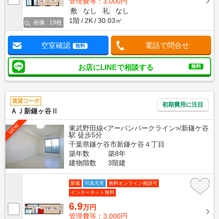
管理費等：3,000円
敷
なし
礼
なし
1階
2K
30.03㎡
画像 : 19枚
空室確認
電話で問合せ
無料
お店にLINEで相談する
無料
賃貸コーポ
初期費用に注目
ＡＪ新鎌ヶ谷Ⅱ
NEW
東武野田線<アーバンパークライン>/新鎌ケ谷
駅 徒歩5分
千葉県鎌ケ谷市新鎌ケ谷４丁目
築年数
築8年
建物階数
3階建
新着
写真充実
無料オンライン相談可
インターネット無料
6.9
万円
管理費等：3,000円