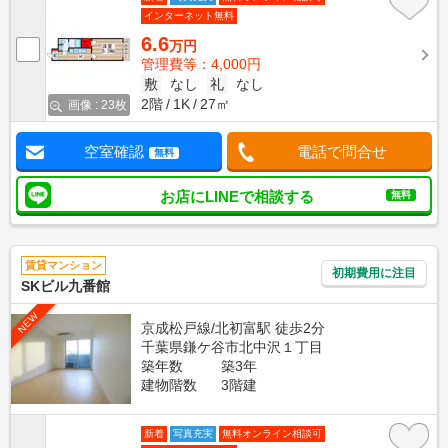
インターネット無料
6.6
万円
管理費等：4,000円
敷
なし
礼
なし
2階
1K
27㎡
画像 : 23枚
空室確認
電話で問合せ
無料
お店にLINEで相談する
無料
賃貸マンション
初期費用に注目
SKビル九番館
NEW
京成松戸線/北初富駅 徒歩2分
千葉県鎌ケ谷市北中沢１丁目
築年数
築3年
建物階数
3階建
新着
写真充実
無料オンライン相談可