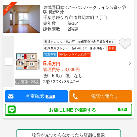
NEW
東武野田線<アーバンパークライン>/鎌ケ谷
駅 徒歩8分
千葉県鎌ケ谷市道野辺本町２丁目
築年数
築35年
建物階数
2階建
家賃クレジット払い可（※保証会社利用等条件有）
初期費用クレジット払い可（※一部条件有）
新着
写真充実
無料オンライン相談可
5.6
万円
管理費等：3,000円
敷
5.6万
礼
なし
2階
2DK
35.47㎡
画像 : 23枚
空室確認
電話で問合せ
無料
お店にLINEで相談する
無料
物件が見つからなかったら店舗に相談