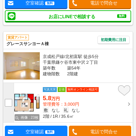
空室確認
電話で問合せ
無料
お店にLINEで相談する
無料
賃貸アパート
初期費用に注目
グレースサンヨーＡ棟
京成松戸線/北初富駅 徒歩5分
千葉県鎌ケ谷市東中沢２丁目
築年数
築54年
建物階数
2階建
写真充実
定借
無料オンライン相談可
5.8
万円
管理費等：3,000円
敷
なし
礼
なし
2階
1R
35.6㎡
画像 : 23枚
空室確認
電話で問合せ
無料