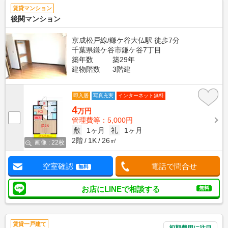
賃貸マンション
後関マンション
京成松戸線/鎌ケ谷大仏駅 徒歩7分
千葉県鎌ケ谷市鎌ケ谷7丁目
築年数
築29年
建物階数
3階建
即入居
写真充実
インターネット無料
4
万円
管理費等：5,000円
敷
1ヶ月
礼
1ヶ月
2階
1K
26㎡
画像 : 22枚
空室確認
電話で問合せ
無料
お店にLINEで相談する
無料
賃貸一戸建て
初期費用に注目