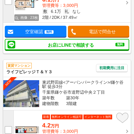
万円
管理費等：3,000円
敷
6.1万
礼
なし
2階
2DK
37.49㎡
画像 : 23枚
空室確認
電話で問合せ
無料
お店にLINEで相談する
無料
賃貸マンション
初期費用に注目
ライフビレッジＴ＆Ｙ３
NEW
東武野田線<アーバンパークライン>/鎌ケ谷
駅 徒歩3分
千葉県鎌ケ谷市道野辺中央２丁目
築年数
築30年
建物階数
3階建
新着
無料オンライン相談可
インターネット無料
4.2
万円
管理費等：3,000円