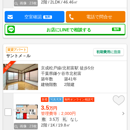
2階
2LDK
46.46㎡
画像 : 23枚
空室確認
電話で問合せ
無料
お店にLINEで相談する
無料
賃貸アパート
初期費用に注目
サントメ－ル
NEW
京成松戸線/北初富駅 徒歩5分
千葉県鎌ケ谷市北初富
築年数
築41年
建物階数
2階建
新着
写真充実
無料オンライン相談可
3.5
万円
管理費等：2,000円
敷
3.5万
礼
なし
2階
1K
19.8㎡
画像 : 23枚