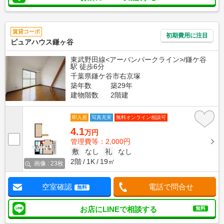
賃貸コーポ
初期費用に注目
ピュアハウス鎌ヶ谷
東武野田線<アーバンパークライン>/鎌ケ谷
駅 徒歩6分
千葉県鎌ケ谷市右京塚
築年数
築29年
建物階数
2階建
即入居
写真充実
無料オンライン相談可
4.1
万円
管理費等：2,000円
敷
なし
礼
なし
2階
1K
19㎡
画像 : 23枚
空室確認
電話で問合せ
無料
お店にLINEで相談する
無料