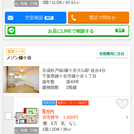
3階
1LDK
45.61㎡
画像 : 23枚
空室確認
電話で問合せ
無料
お店にLINEで相談する
無料
賃貸コーポ
初期費用に注目
メゾン鎌ケ谷
京成松戸線/鎌ケ谷大仏駅 徒歩4分
千葉県鎌ケ谷市鎌ケ谷１丁目
築年数
築40年
建物階数
2階建
写真充実
無料オンライン相談可
5
万円
管理費等：1,000円
敷
5万
礼
なし
1階
2DK
38㎡
画像 : 23枚