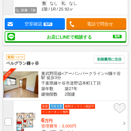
敷
なし
礼
なし
1階
1R
25.92㎡
画像 : 7枚
空室確認
電話で問合せ
無料
お店にLINEで相談する
無料
賃貸ハイツ
初期費用に注目
ベルグラン鎌ヶ谷
NEW
東武野田線<アーバンパークライン>/鎌ケ谷
駅 徒歩3分
千葉県鎌ケ谷市道野辺本町1丁目
築年数
築27年
建物階数
2階建
新着
写真充実
無料オンライン相談可
インターネット無料
6
万円
管理費等：3,000円