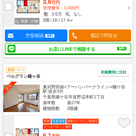
3.6
万円
管理費等：3,000円
敷
3.6万
礼
なし
2階
1K
17.4㎡
画像 : 23枚
空室確認
電話で問合せ
無料
お店にLINEで相談する
無料
賃貸ハイツ
初期費用に注目
ベルグラン鎌ヶ谷
NEW
東武野田線<アーバンパークライン>/鎌ケ谷
駅 徒歩3分
千葉県鎌ケ谷市道野辺本町1丁目
築年数
築27年
建物階数
2階建
新着
写真充実
無料オンライン相談可
インターネット無料
6.1