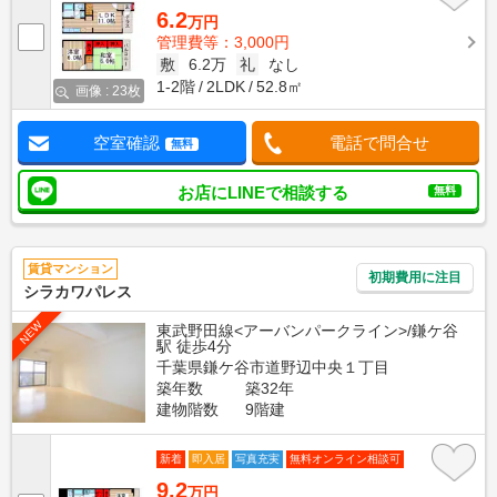
6.2
万円
管理費等：3,000円
敷
6.2万
礼
なし
1-2階
2LDK
52.8㎡
画像 : 23枚
空室確認
電話で問合せ
無料
お店にLINEで相談する
無料
賃貸マンション
初期費用に注目
シラカワパレス
NEW
東武野田線<アーバンパークライン>/鎌ケ谷
駅 徒歩4分
千葉県鎌ケ谷市道野辺中央１丁目
築年数
築32年
建物階数
9階建
新着
即入居
写真充実
無料オンライン相談可
9.2
万円