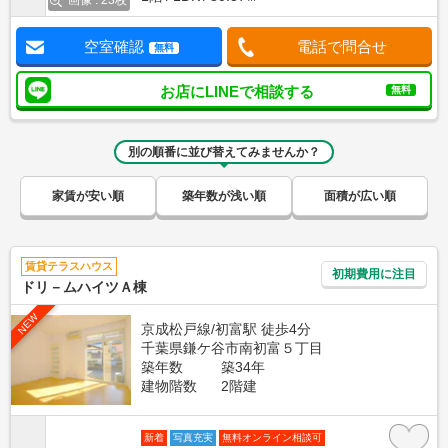
画像 : 23枚
空室確認
電話で問合せ
無料
お店にLINEで相談する
無料
別の順番に並び替えてみませんか？
家賃が安い順
築年数が浅い順
面積が広い順
賃貸テラスハウス
初期費用に注目
ドリ－ムハイツＡ棟
NEW
京成松戸線/初富駅 徒歩4分
千葉県鎌ケ谷市南初富５丁目
築年数
築34年
建物階数
2階建
新着
写真充実
無料オンライン相談可