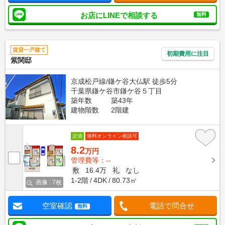
お店にLINEで相談する
無料
賃貸一戸建て
初期費用に注目
紫関邸
京成松戸線/鎌ケ谷大仏駅 徒歩5分
千葉県鎌ケ谷市鎌ケ谷５丁目
築年数
築43年
建物階数
2階建
定借
無料オンライン相談可
8.2
万円
管理費等：--
敷
16.4万
礼
なし
1-2階
4DK
80.73㎡
画像 : 7枚
空室確認
電話で問合せ
無料