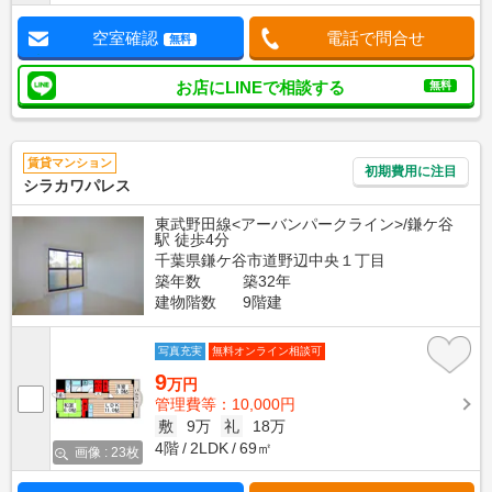
空室確認
電話で問合せ
無料
お店にLINEで相談する
無料
賃貸マンション
初期費用に注目
シラカワパレス
東武野田線<アーバンパークライン>/鎌ケ谷
駅 徒歩4分
千葉県鎌ケ谷市道野辺中央１丁目
築年数
築32年
建物階数
9階建
写真充実
無料オンライン相談可
9
万円
管理費等：10,000円
敷
9万
礼
18万
4階
2LDK
69㎡
画像 : 23枚