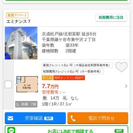
賃貸アパート
初期費用に注目
エミナンス７
京成松戸線/北初富駅 徒歩5分
千葉県鎌ケ谷市東中沢２丁目
築年数
築33年
建物階数
2階建
家賃クレジット払い可（※保証会社利用等条件有）
初期費用クレジット払い可（※一部条件有）
即入居
無料オンライン相談可
7.7
万円
管理費等：--
敷
14万
礼
なし
1階
1R
37.1㎡
画像 : 7枚
空室確認
電話で問合せ
無料
お店にLINEで相談する
無料