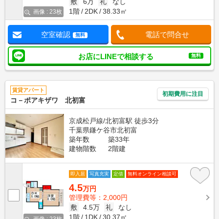
敷
6万
礼
なし
1階
2DK
38.33㎡
画像 : 23枚
空室確認
電話で問合せ
無料
お店にLINEで相談する
無料
賃貸アパート
初期費用に注目
コ－ポアキザワ 北初富
京成松戸線/北初富駅 徒歩3分
千葉県鎌ケ谷市北初富
築年数
築33年
建物階数
2階建
即入居
写真充実
定借
無料オンライン相談可
4.5
万円
管理費等：2,000円
敷
4.5万
礼
なし
1階
1DK
30.37㎡