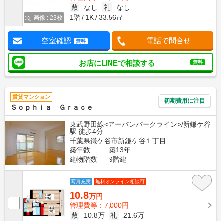
敷
なし
礼
なし
1階
1K
33.56㎡
画像 : 23枚
空室確認
電話で問合せ
無料
お店にLINEで相談する
無料
賃貸マンション
初期費用に注目
Ｓｏｐｈｉａ Ｇｒａｃｅ
東武野田線<アーバンパークライン>/新鎌ケ谷
駅 徒歩4分
千葉県鎌ケ谷市新鎌ケ谷１丁目
築年数
築13年
建物階数
9階建
写真充実
無料オンライン相談可
10.8
万円
管理費等：7,000円
敷
10.8万
礼
21.6万