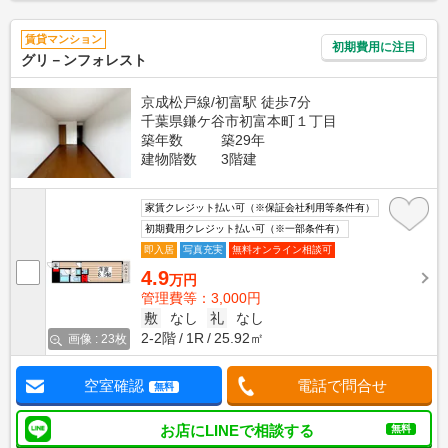
賃貸マンション
初期費用に注目
グリ－ンフォレスト
京成松戸線/初富駅 徒歩7分
千葉県鎌ケ谷市初富本町１丁目
築年数
築29年
建物階数
3階建
家賃クレジット払い可（※保証会社利用等条件有）
初期費用クレジット払い可（※一部条件有）
即入居
写真充実
無料オンライン相談可
4.9
万円
管理費等：3,000円
敷
なし
礼
なし
2-2階
1R
25.92㎡
画像 : 23枚
空室確認
電話で問合せ
無料
お店にLINEで相談する
無料