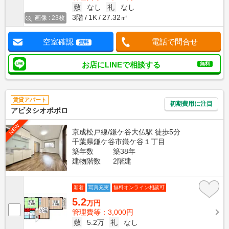
敷
なし
礼
なし
3階
1K
27.32㎡
画像 : 23枚
空室確認
電話で問合せ
無料
お店にLINEで相談する
無料
賃貸アパート
初期費用に注目
アビタシオポポロ
NEW
京成松戸線/鎌ケ谷大仏駅 徒歩5分
千葉県鎌ケ谷市鎌ケ谷１丁目
築年数
築38年
建物階数
2階建
新着
写真充実
無料オンライン相談可
5.2
万円
管理費等：3,000円
敷
5.2万
礼
なし