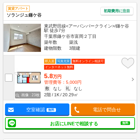
賃貸アパート
初期費用に注目
ソランジュ鎌ケ谷
東武野田線<アーバンパークライン>/鎌ケ谷
駅 徒歩7分
千葉県鎌ケ谷市富岡２丁目
築年数
築浅
建物階数
3階建
即入居
写真充実
無料オンライン相談可
インターネット無料
5.8
万円
管理費等：5,000円
敷
なし
礼
なし
2階
1K
20.29㎡
画像 : 23枚
空室確認
電話で問合せ
無料
お店にLINEで相談する
無料