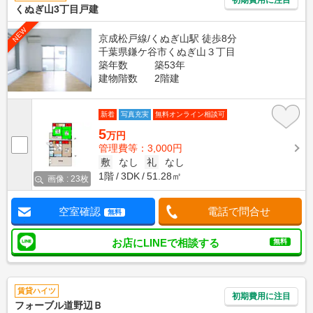
くぬぎ山3丁目戸建
NEW
京成松戸線/くぬぎ山駅 徒歩8分
千葉県鎌ケ谷市くぬぎ山３丁目
築年数
築53年
建物階数
2階建
新着
写真充実
無料オンライン相談可
5
万円
管理費等：3,000円
敷
なし
礼
なし
1階
3DK
51.28㎡
画像 : 23枚
空室確認
電話で問合せ
無料
お店にLINEで相談する
無料
賃貸ハイツ
初期費用に注目
フォーブル道野辺Ｂ