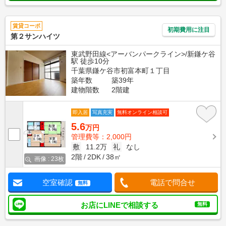
賃貸コーポ
初期費用に注目
第２サンハイツ
東武野田線<アーバンパークライン>/新鎌ケ谷
駅 徒歩10分
千葉県鎌ケ谷市初富本町１丁目
築年数
築39年
建物階数
2階建
即入居
写真充実
無料オンライン相談可
5.6
万円
管理費等：2,000円
敷
11.2万
礼
なし
2階
2DK
38㎡
画像 : 23枚
空室確認
電話で問合せ
無料
お店にLINEで相談する
無料