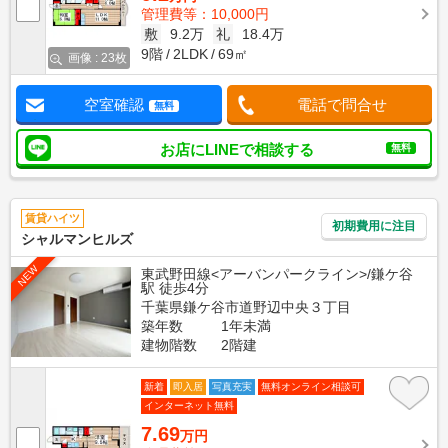
管理費等：10,000円
敷
9.2万
礼
18.4万
9階
2LDK
69㎡
画像 : 23枚
空室確認
電話で問合せ
無料
お店にLINEで相談する
無料
賃貸ハイツ
初期費用に注目
シャルマンヒルズ
NEW
東武野田線<アーバンパークライン>/鎌ケ谷
駅 徒歩4分
千葉県鎌ケ谷市道野辺中央３丁目
築年数
1年未満
建物階数
2階建
新着
即入居
写真充実
無料オンライン相談可
インターネット無料
7.69
万円