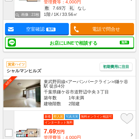
管理費等：4,000円
敷
7.69万
礼
なし
1階
1K
33.56㎡
画像 : 23枚
空室確認
電話で問合せ
無料
お店にLINEで相談する
無料
賃貸ハイツ
初期費用に注目
シャルマンヒルズ
NEW
東武野田線<アーバンパークライン>/鎌ケ谷
駅 徒歩4分
千葉県鎌ケ谷市道野辺中央３丁目
築年数
1年未満
建物階数
2階建
新着
即入居
写真充実
無料オンライン相談可
インターネット無料
7.69
万円
管理費等：4,000円