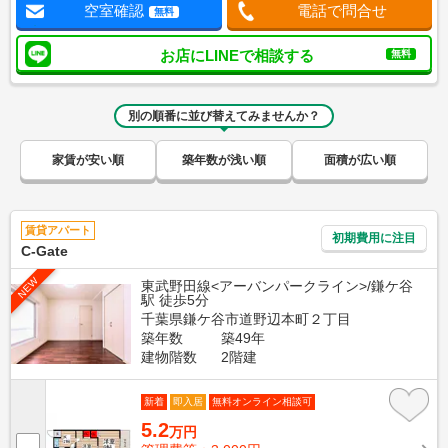
空室確認
電話で問合せ
無料
お店にLINEで相談する
無料
別の順番に並び替えてみませんか？
家賃が安い順
築年数が浅い順
面積が広い順
賃貸アパート
初期費用に注目
C-Gate
NEW
東武野田線<アーバンパークライン>/鎌ケ谷
駅 徒歩5分
千葉県鎌ケ谷市道野辺本町２丁目
築年数
築49年
建物階数
2階建
新着
即入居
無料オンライン相談可
5.2
万円