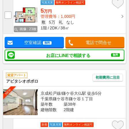
写真充実
無料オンライン相談可
5
万円
管理費等：1,000円
敷
5万
礼
なし
1階
2DK
38㎡
画像 : 23枚
空室確認
電話で問合せ
無料
お店にLINEで相談する
無料
賃貸アパート
初期費用に注目
アビタシオポポロ
NEW
京成松戸線/鎌ケ谷大仏駅 徒歩5分
千葉県鎌ケ谷市鎌ケ谷１丁目
築年数
築38年
建物階数
2階建
新着
写真充実
無料オンライン相談可