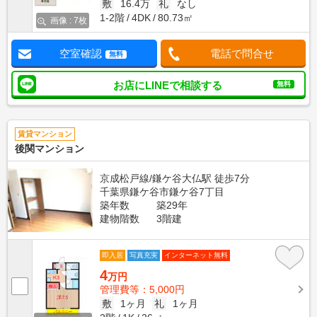
敷
16.4万
礼
なし
1-2階
4DK
80.73㎡
画像 : 7枚
空室確認
電話で問合せ
無料
お店にLINEで相談する
無料
賃貸マンション
後関マンション
京成松戸線/鎌ケ谷大仏駅 徒歩7分
千葉県鎌ケ谷市鎌ケ谷7丁目
築年数
築29年
建物階数
3階建
即入居
写真充実
インターネット無料
4
万円
管理費等：5,000円
敷
1ヶ月
礼
1ヶ月