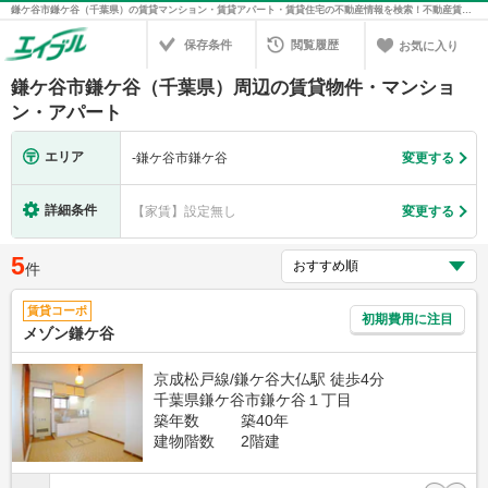
鎌ケ谷市鎌ケ谷（千葉県）の賃貸マンション・賃貸アパート・賃貸住宅の不動産情報を検索！不動産賃貸の物件探しは、お部屋探しのエイブル
保存条件
閲覧履歴
お気に入り
鎌ケ谷市鎌ケ谷（千葉県）周辺の賃貸物件・マンショ
ン・アパート
エリア
-
鎌ケ谷市鎌ケ谷
変更する
詳細条件
【家賃】設定無し
変更する
5
件
賃貸コーポ
初期費用に注目
メゾン鎌ケ谷
京成松戸線/鎌ケ谷大仏駅 徒歩4分
千葉県鎌ケ谷市鎌ケ谷１丁目
築年数
築40年
建物階数
2階建