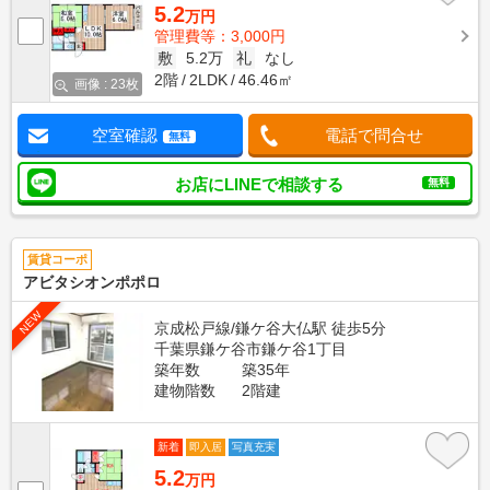
5.2
万円
管理費等：3,000円
敷
5.2万
礼
なし
2階
2LDK
46.46㎡
画像 : 23枚
空室確認
電話で問合せ
無料
お店にLINEで相談する
無料
賃貸コーポ
アビタシオンポポロ
NEW
京成松戸線/鎌ケ谷大仏駅 徒歩5分
千葉県鎌ケ谷市鎌ケ谷1丁目
築年数
築35年
建物階数
2階建
新着
即入居
写真充実
5.2
万円