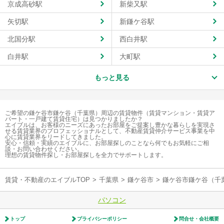
京成高砂駅
新柴又駅
矢切駅
新鎌ケ谷駅
北国分駅
西白井駅
白井駅
大町駅
もっと見る
ご希望の鎌ケ谷市鎌ケ谷（千葉県）周辺の賃貸物件（賃貸マンション・賃貸ア
パート・一戸建て賃貸住宅）は見つかりましたか？
エイブルは、お客様のニーズにあったお部屋をご提案し豊かな暮らしを実現さ
せる賃貸業界のプロフェッショナルとして、不動産賃貸仲介サービス事業を中
心に賃貸業界をリードしてきました。
安心・信頼・実績のエイブルに、お部屋探しのことなら何でもお気軽にご相
談・お問い合わせください。
理想の賃貸物件探し・お部屋探しを全力でサポートします。
賃貸・不動産のエイブルTOP
>
千葉県
>
鎌ケ谷市
>
鎌ケ谷市鎌ケ谷（千
パソコン
トップ
プライバシーポリシー
問合せ・会社概要