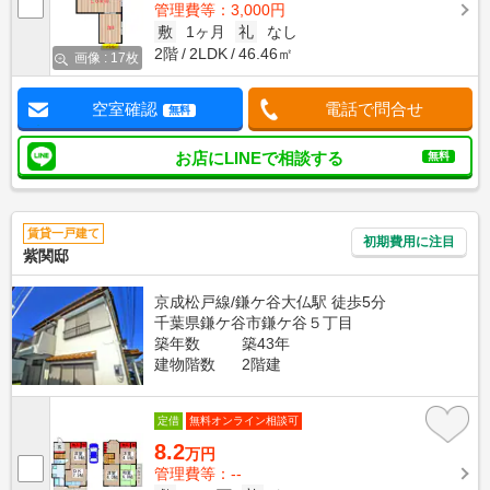
管理費等：3,000円
敷
1ヶ月
礼
なし
2階
2LDK
46.46㎡
画像 : 17枚
空室確認
電話で問合せ
無料
お店にLINEで相談する
無料
賃貸一戸建て
初期費用に注目
紫関邸
京成松戸線/鎌ケ谷大仏駅 徒歩5分
千葉県鎌ケ谷市鎌ケ谷５丁目
築年数
築43年
建物階数
2階建
定借
無料オンライン相談可
8.2
万円
管理費等：--