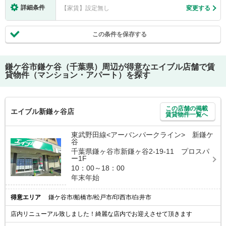
詳細条件
【家賃】設定無し
変更する
この条件を保存する
鎌ケ谷市鎌ケ谷（千葉県）
周辺が得意なエイブル店舗で賃
貸物件（マンション・アパート）を探す
この店舗の掲載
エイブル新鎌ヶ谷店
賃貸物件一覧へ
東武野田線<アーバンパークライン> 新鎌ケ
谷
千葉県鎌ヶ谷市新鎌ヶ谷2-19-11 プロスパ
ー1F
10：00～18：00
年末年始
得意エリア
鎌ケ谷市/船橋市/松戸市/印西市/白井市
店内リニューアル致しました！綺麗な店内でお迎えさせて頂きます