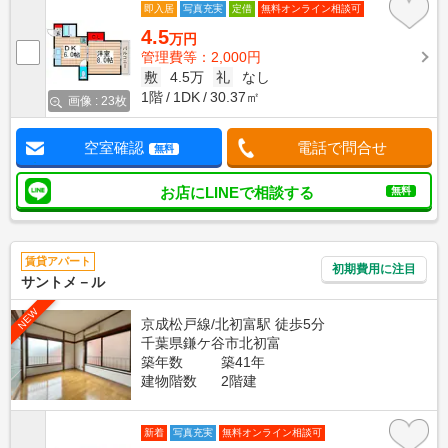
即入居
写真充実
定借
無料オンライン相談可
4.5
万円
管理費等：2,000円
敷
4.5万
礼
なし
1階
1DK
30.37㎡
画像 : 23枚
空室確認
電話で問合せ
無料
お店にLINEで相談する
無料
賃貸アパート
初期費用に注目
サントメ－ル
NEW
京成松戸線/北初富駅 徒歩5分
千葉県鎌ケ谷市北初富
築年数
築41年
建物階数
2階建
新着
写真充実
無料オンライン相談可