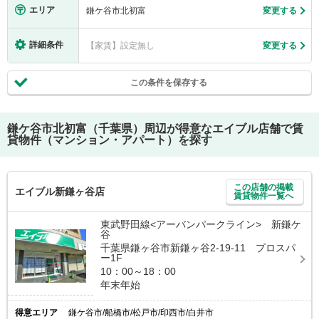
エリア
鎌ケ谷市北初富
変更する
詳細条件
【家賃】設定無し
変更する
この条件を保存する
鎌ケ谷市北初富（千葉県）
周辺が得意なエイブル店舗で賃
貸物件（マンション・アパート）を探す
この店舗の掲載
エイブル新鎌ヶ谷店
賃貸物件一覧へ
東武野田線<アーバンパークライン> 新鎌ケ
谷
千葉県鎌ヶ谷市新鎌ヶ谷2-19-11 プロスパ
ー1F
10：00～18：00
年末年始
得意エリア
鎌ケ谷市/船橋市/松戸市/印西市/白井市