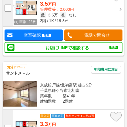
3.5
万円
管理費等：2,000円
敷
3.5万
礼
なし
2階
1K
19.8㎡
画像 : 23枚
空室確認
電話で問合せ
無料
お店にLINEで相談する
無料
賃貸アパート
初期費用に注目
サントメ－ル
京成松戸線/北初富駅 徒歩5分
千葉県鎌ケ谷市北初富
築年数
築41年
建物階数
2階建
即入居
写真充実
無料オンライン相談可
3.3
万円