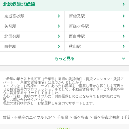
北総鉄道北総線
京成高砂駅
新柴又駅
矢切駅
新鎌ケ谷駅
北国分駅
西白井駅
白井駅
秋山駅
もっと見る
ご希望の鎌ケ谷市北初富（千葉県）周辺の賃貸物件（賃貸マンション・賃貸ア
パート・一戸建て賃貸住宅）は見つかりましたか？
エイブルは、お客様のニーズにあったお部屋をご提案し豊かな暮らしを実現さ
せる賃貸業界のプロフェッショナルとして、不動産賃貸仲介サービス事業を中
心に賃貸業界をリードしてきました。
安心・信頼・実績のエイブルに、お部屋探しのことなら何でもお気軽にご相
談・お問い合わせください。
理想の賃貸物件探し・お部屋探しを全力でサポートします。
賃貸・不動産のエイブルTOP
>
千葉県
>
鎌ケ谷市
>
鎌ケ谷市北初富（千
パソコン