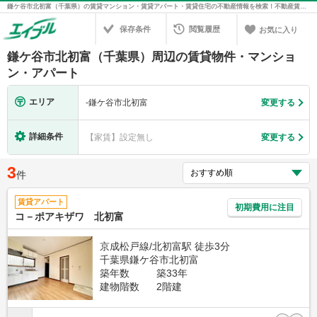
鎌ケ谷市北初富（千葉県）の賃貸マンション・賃貸アパート・賃貸住宅の不動産情報を検索！不動産賃貸の物件探しは、お部屋探しのエイブル
保存条件
閲覧履歴
お気に入り
鎌ケ谷市北初富（千葉県）周辺の賃貸物件・マンショ
ン・アパート
エリア
-
鎌ケ谷市北初富
変更する
詳細条件
【家賃】設定無し
変更する
3
件
賃貸アパート
初期費用に注目
コ－ポアキザワ 北初富
京成松戸線/北初富駅 徒歩3分
千葉県鎌ケ谷市北初富
築年数
築33年
建物階数
2階建