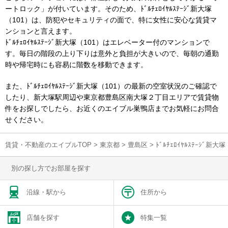
ートロック」が付いています。そのため、ﾄﾞﾙﾁｪﾛｲﾔﾙｽﾃｰｼﾞ新大塚
（101）は、防犯やセキュリティの面で、特に女性に安心な賃貸マ
ンションと言えます。
ﾄﾞﾙﾁｪﾛｲﾔﾙｽﾃｰｼﾞ新大塚（101）はエレベーター付のマンションで
す。毎日の階段の上り下りは意外と負担が大きいので、毎朝の通勤
時や帰宅時にも容易に階数を移動できます。
また、ﾄﾞﾙﾁｪﾛｲﾔﾙｽﾃｰｼﾞ新大塚（101）の最新の空室状況のご確認で
したり、新大塚駅周辺や東京都豊島区南大塚２丁目エリアで賃貸物
件をお探しでしたら、お近くのエイブル巣鴨店までお気軽にお問合
せください。
賃貸・不動産のエイブルTOP
>
東京都
>
豊島区
>
ﾄﾞﾙﾁｪﾛｲﾔﾙｽﾃｰｼﾞ
別の探し方でお部屋を探す
沿線・駅から
住所から
店舗を探す
特集一覧