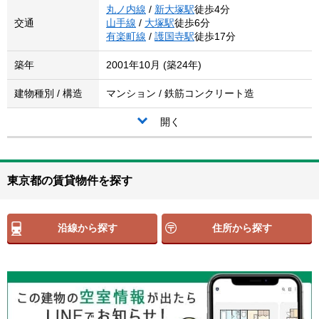
丸ノ内線
/
新大塚駅
徒歩4分
交通
山手線
/
大塚駅
徒歩6分
有楽町線
/
護国寺駅
徒歩17分
築年
2001年10月 (築24年)
建物種別 / 構造
マンション / 鉄筋コンクリート造
開く
東京都の賃貸物件を探す
沿線から探す
住所から探す