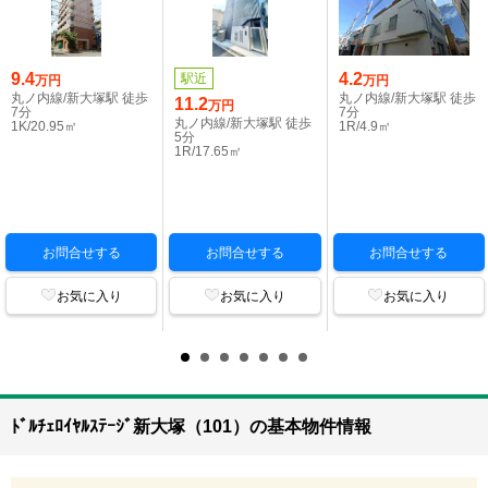
9.4
4.2
駅近
万円
万円
丸ノ内線/新大塚駅 徒歩
丸ノ内線/新大塚駅 徒歩
11.2
万円
7分
7分
丸ノ内線/新大塚駅 徒歩
1K/20.95㎡
1R/4.9㎡
5分
1R/17.65㎡
お問合せする
お問合せする
お問合せする
お気に入り
お気に入り
お気に入り
ﾄﾞﾙﾁｪﾛｲﾔﾙｽﾃｰｼﾞ新大塚（101）の基本物件情報