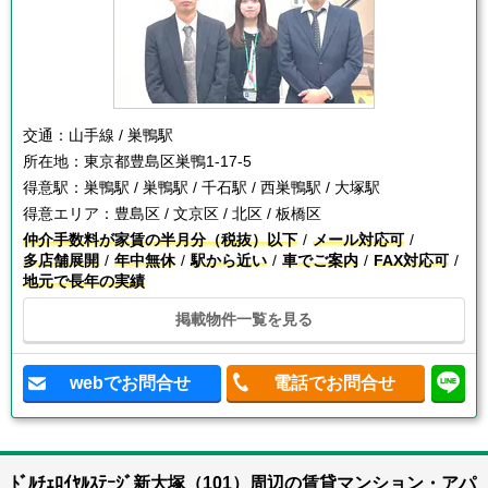
交通：
山手線 / 巣鴨駅
所在地：
東京都豊島区巣鴨1-17-5
得意駅：
巣鴨駅 / 巣鴨駅 / 千石駅 / 西巣鴨駅 / 大塚駅
得意エリア：
豊島区 / 文京区 / 北区 / 板橋区
仲介手数料が家賃の半月分（税抜）以下
メール対応可
多店舗展開
年中無休
駅から近い
車でご案内
FAX対応可
地元で長年の実績
掲載物件一覧を見る
webでお問合せ
電話でお問合せ
ﾄﾞﾙﾁｪﾛｲﾔﾙｽﾃｰｼﾞ新大塚（101）周辺の賃貸マンション・アパ