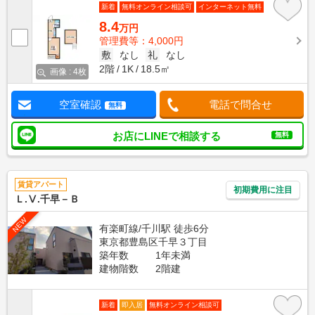
新着
無料オンライン相談可
インターネット無料
8.4
万円
管理費等：4,000円
敷
なし
礼
なし
2階
1K
18.5㎡
画像 : 4枚
空室確認
電話で問合せ
無料
お店にLINEで相談する
無料
賃貸アパート
初期費用に注目
Ｌ.Ⅴ.千早－Ｂ
NEW
有楽町線/千川駅 徒歩6分
東京都豊島区千早３丁目
築年数
1年未満
建物階数
2階建
新着
即入居
無料オンライン相談可