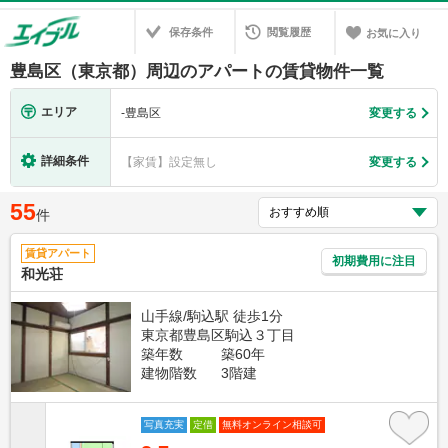
保存条件
閲覧履歴
お気に入り
豊島区（東京都）周辺のアパートの賃貸物件一覧
エリア
-
豊島区
変更する
詳細条件
【家賃】設定無し
変更する
55
件
賃貸アパート
初期費用に注目
和光荘
山手線/駒込駅 徒歩1分
東京都豊島区駒込３丁目
築年数
築60年
建物階数
3階建
写真充実
定借
無料オンライン相談可