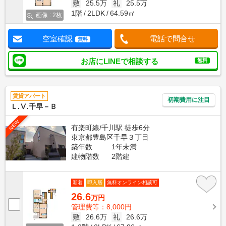
敷
25.5万
礼
25.5万
1階
2LDK
64.59㎡
画像 : 2枚
空室確認
電話で問合せ
無料
お店にLINEで相談する
無料
賃貸アパート
初期費用に注目
Ｌ.Ⅴ.千早－Ｂ
NEW
有楽町線/千川駅 徒歩6分
東京都豊島区千早３丁目
築年数
1年未満
建物階数
2階建
新着
即入居
無料オンライン相談可
26.6
万円
管理費等：8,000円
敷
26.6万
礼
26.6万