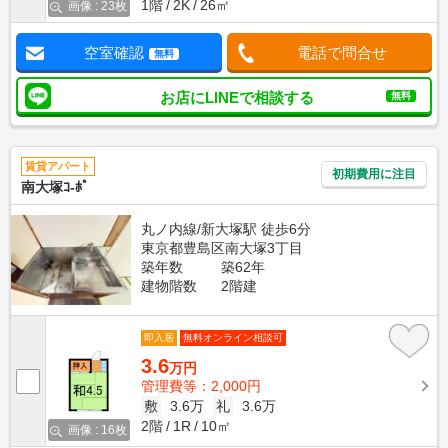
1階
2K
26㎡
画像 : 23枚
空室確認
電話で問合せ
無料
お店にLINEで相談する
無料
賃貸アパート
初期費用に注目
南大塚ｺ-ﾎﾟ
丸ノ内線/新大塚駅 徒歩6分
東京都豊島区南大塚3丁目
築年数
築62年
建物階数
2階建
即入居
無料オンライン相談可
3.6
万円
管理費等：2,000円
敷
3.6万
礼
3.6万
2階
1R
10㎡
画像 : 16枚