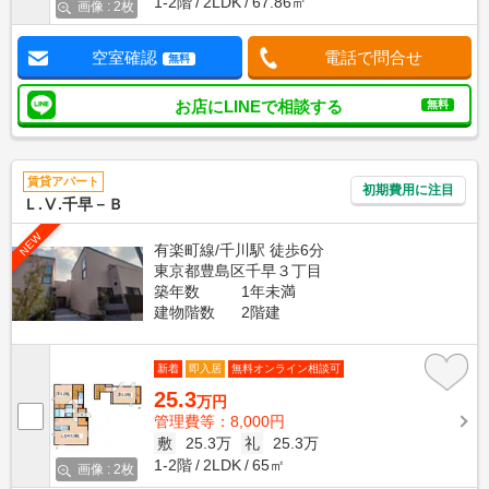
1-2階
2LDK
67.86㎡
画像 : 2枚
空室確認
電話で問合せ
無料
お店にLINEで相談する
無料
賃貸アパート
初期費用に注目
Ｌ.Ⅴ.千早－Ｂ
NEW
有楽町線/千川駅 徒歩6分
東京都豊島区千早３丁目
築年数
1年未満
建物階数
2階建
新着
即入居
無料オンライン相談可
25.3
万円
管理費等：8,000円
敷
25.3万
礼
25.3万
1-2階
2LDK
65㎡
画像 : 2枚