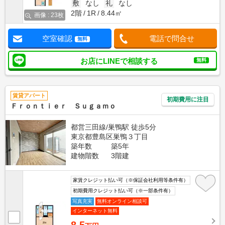
敷
なし
礼
なし
2階
1R
8.44㎡
画像 : 23枚
空室確認
電話で問合せ
無料
お店にLINEで相談する
無料
賃貸アパート
初期費用に注目
Ｆｒｏｎｔｉｅｒ Ｓｕｇａｍｏ
都営三田線/巣鴨駅 徒歩5分
東京都豊島区巣鴨３丁目
築年数
築5年
建物階数
3階建
家賃クレジット払い可（※保証会社利用等条件有）
初期費用クレジット払い可（※一部条件有）
写真充実
無料オンライン相談可
インターネット無料