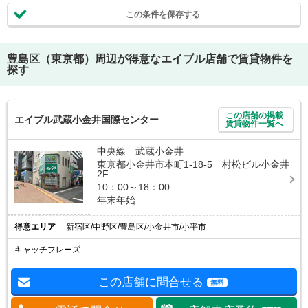
この条件を保存する
豊島区（東京都）
周辺が得意なエイブル店舗で賃貸物件を
探す
この店舗の掲載
エイブル武蔵小金井国際センター
賃貸物件一覧へ
中央線 武蔵小金井
東京都小金井市本町1-18-5 村松ビル小金井
2F
10：00～18：00
年末年始
得意エリア
新宿区/中野区/豊島区/小金井市/小平市
キャッチフレーズ
この店舗に問合せる
無料