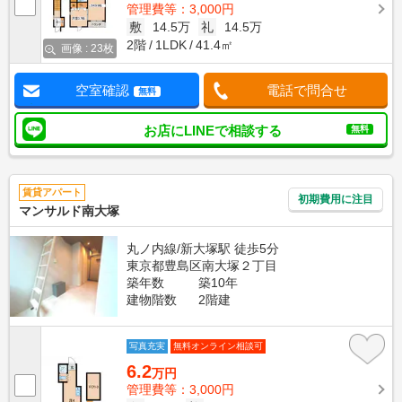
管理費等：3,000円
敷
14.5万
礼
14.5万
2階
1LDK
41.4㎡
画像 : 23枚
空室確認
電話で問合せ
無料
お店にLINEで相談する
無料
賃貸アパート
初期費用に注目
マンサルド南大塚
丸ノ内線/新大塚駅 徒歩5分
東京都豊島区南大塚２丁目
築年数
築10年
建物階数
2階建
写真充実
無料オンライン相談可
6.2
万円
管理費等：3,000円