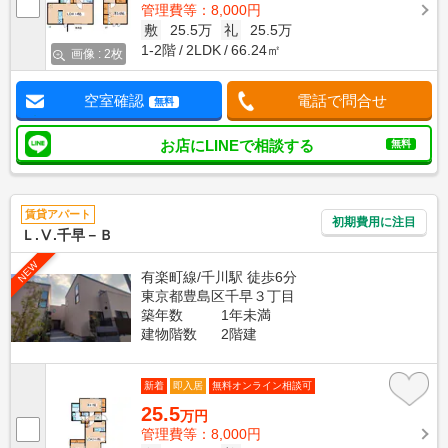
管理費等：8,000円
敷
25.5万
礼
25.5万
1-2階
2LDK
66.24㎡
画像 : 2枚
空室確認
電話で問合せ
無料
お店にLINEで相談する
無料
賃貸アパート
初期費用に注目
Ｌ.Ⅴ.千早－Ｂ
NEW
有楽町線/千川駅 徒歩6分
東京都豊島区千早３丁目
築年数
1年未満
建物階数
2階建
新着
即入居
無料オンライン相談可
25.5
万円
管理費等：8,000円