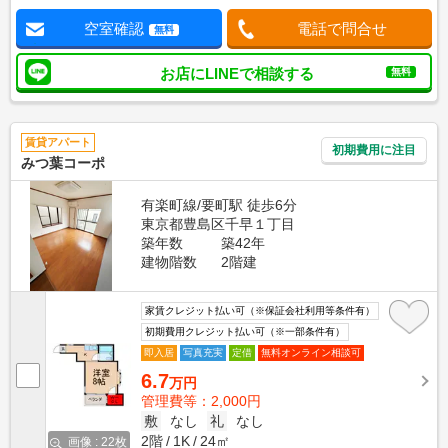
空室確認
電話で問合せ
無料
お店にLINEで相談する
無料
賃貸アパート
初期費用に注目
みつ葉コーポ
有楽町線/要町駅 徒歩6分
東京都豊島区千早１丁目
築年数
築42年
建物階数
2階建
家賃クレジット払い可（※保証会社利用等条件有）
初期費用クレジット払い可（※一部条件有）
即入居
写真充実
定借
無料オンライン相談可
6.7
万円
管理費等：2,000円
敷
なし
礼
なし
2階
1K
24㎡
画像 : 22枚