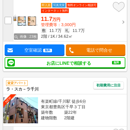
即入居
写真充実
無料オンライン相談可
インターネット無料
11.7
万円
管理費等：3,000円
敷
11.7万
礼
11.7万
2階
1K
34.62㎡
画像 : 23枚
空室確認
電話で問合せ
無料
お店にLINEで相談する
無料
賃貸アパート
初期費用に注目
ラ・スカ－ラ千川
NEW
有楽町線/千川駅 徒歩6分
東京都豊島区千早３丁目
築年数
築22年
建物階数
2階建