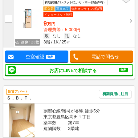
初期費用クレジット払い可（※一部条件有）
即入居
写真充実
無料オンライン相談可
インターネット無料
9
万円
管理費等：5,000円
敷
なし
礼
なし
3階
1K
25㎡
画像 : 23枚
空室確認
電話で問合せ
無料
お店にLINEで相談する
無料
賃貸アパート
初期費用に注目
Ｓ．Ｂ．Ｔ．
副都心線/雑司が谷駅 徒歩5分
東京都豊島区高田１丁目
築年数
築7年
建物階数
3階建