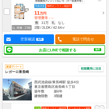
初期費用クレジット払い可（※一部条件有）
写真充実
無料オンライン相談可
11
万円
管理費等：--
敷
11万
礼
なし
2階
2LDK
42.64㎡
画像 : 23枚
空室確認
電話で問合せ
無料
お店にLINEで相談する
無料
賃貸アパート
初期費用に注目
レガーロ東長崎
西武池袋線/東長崎駅 徒歩4分
東京都豊島区南長崎５丁目
築年数
築6年
建物階数
3階建
定借
無料オンライン相談可
インターネット無料