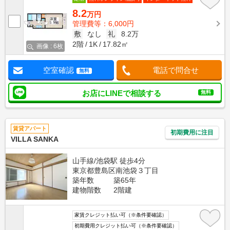
8.2
万円
管理費等：6,000円
敷
なし
礼
8.2万
2階
1K
17.82㎡
画像 : 6枚
空室確認
電話で問合せ
無料
お店にLINEで相談する
無料
賃貸アパート
初期費用に注目
VILLA SANKA
山手線/池袋駅 徒歩4分
東京都豊島区南池袋３丁目
築年数
築65年
建物階数
2階建
家賃クレジット払い可（※条件要確認）
初期費用クレジット払い可（※条件要確認）