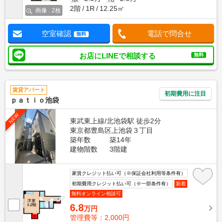
2階
1R
12.25㎡
画像 : 2枚
空室確認
電話で問合せ
無料
お店にLINEで相談する
無料
賃貸アパート
初期費用に注目
ｐａｔｉｏ池袋
NEW
東武東上線/北池袋駅 徒歩2分
東京都豊島区上池袋３丁目
築年数
築14年
建物階数
3階建
家賃クレジット払い可（※保証会社利用等条件有）
初期費用クレジット払い可（※一部条件有）
新着
無料オンライン相談可
6.8
万円
管理費等：2,000円