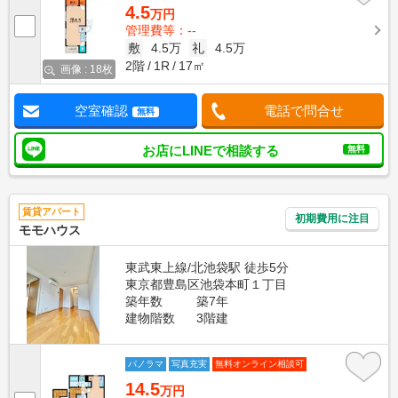
4.5
万円
管理費等：--
敷
4.5万
礼
4.5万
2階
1R
17㎡
画像 : 18枚
空室確認
電話で問合せ
無料
お店にLINEで相談する
無料
賃貸アパート
初期費用に注目
モモハウス
東武東上線/北池袋駅 徒歩5分
東京都豊島区池袋本町１丁目
築年数
築7年
建物階数
3階建
パノラマ
写真充実
無料オンライン相談可
14.5
万円