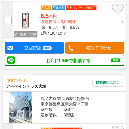
即入居
写真充実
無料オンライン相談可
6.5
万円
管理費等：3,000円
敷
6.5万
礼
6.5万
1階
1K
18㎡
画像 : 22枚
空室確認
電話で問合せ
無料
お店にLINEで相談する
無料
賃貸アパート
初期費用に注目
アーベインテラス大塚
丸ノ内線/新大塚駅 徒歩5分
東京都豊島区南大塚２丁目
築年数
築8年
建物階数
3階建