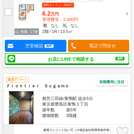
無料オンライン相談可
6.2
万円
管理費等：2,000円
敷
なし
礼
なし
2階
1R
13.5㎡
画像 : 17枚
空室確認
電話で問合せ
無料
お店にLINEで相談する
無料
賃貸アパート
初期費用に注目
Ｆｒｏｎｔｉｅｒ Ｓｕｇａｍｏ
都営三田線/巣鴨駅 徒歩5分
東京都豊島区巣鴨３丁目
築年数
築5年
建物階数
3階建
家賃クレジット払い可（※保証会社利用等条件有）