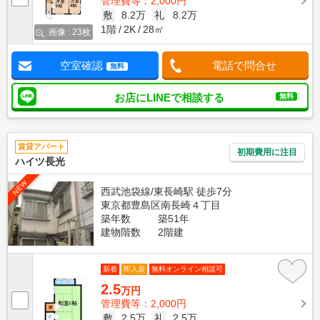
管理費等：2,000円
敷
8.2万
礼
8.2万
1階
2K
28㎡
画像 : 23枚
空室確認
電話で問合せ
無料
お店にLINEで相談する
無料
賃貸アパート
初期費用に注目
ハイツ長光
NEW
西武池袋線/東長崎駅 徒歩7分
東京都豊島区南長崎４丁目
築年数
築51年
建物階数
2階建
新着
即入居
無料オンライン相談可
2.5
万円
管理費等：2,000円
敷
2.5万
礼
2.5万