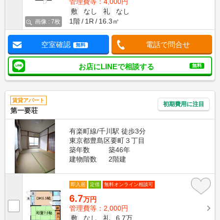
管理費等：4,000円
敷
なし
礼
なし
1階
1R
16.3㎡
画像 : 7枚
空室確認
電話で問合せ
無料
お店にLINEで相談する
無料
賃貸アパート
初期費用に注目
第一要荘
有楽町線/千川駅 徒歩3分
東京都豊島区要町３丁目
築年数
築46年
建物階数
2階建
即入居
定借
無料オンライン相談可
6.7
万円
管理費等：2,000円
敷
なし
礼
6.7万