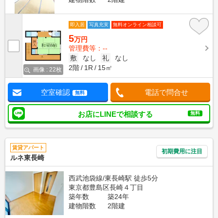
即入居
写真充実
無料オンライン相談可
5
万円
管理費等：--
敷
なし
礼
なし
2階
1R
15㎡
画像 : 22枚
空室確認
電話で問合せ
無料
お店にLINEで相談する
無料
賃貸アパート
初期費用に注目
ルネ東長崎
西武池袋線/東長崎駅 徒歩5分
東京都豊島区長崎４丁目
築年数
築24年
建物階数
2階建