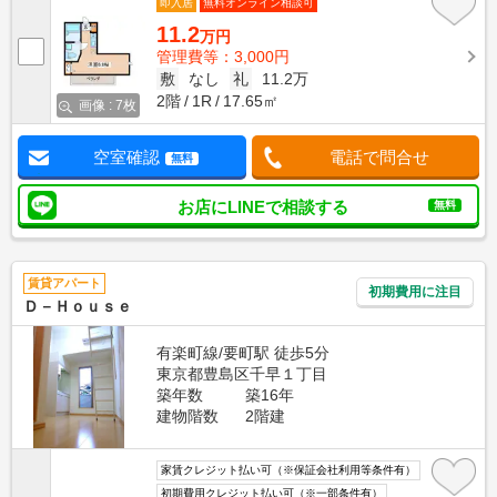
即入居
無料オンライン相談可
11.2
万円
管理費等：3,000円
敷
なし
礼
11.2万
2階
1R
17.65㎡
画像 : 7枚
空室確認
電話で問合せ
無料
お店にLINEで相談する
無料
賃貸アパート
初期費用に注目
Ｄ－Ｈｏｕｓｅ
有楽町線/要町駅 徒歩5分
東京都豊島区千早１丁目
築年数
築16年
建物階数
2階建
家賃クレジット払い可（※保証会社利用等条件有）
初期費用クレジット払い可（※一部条件有）