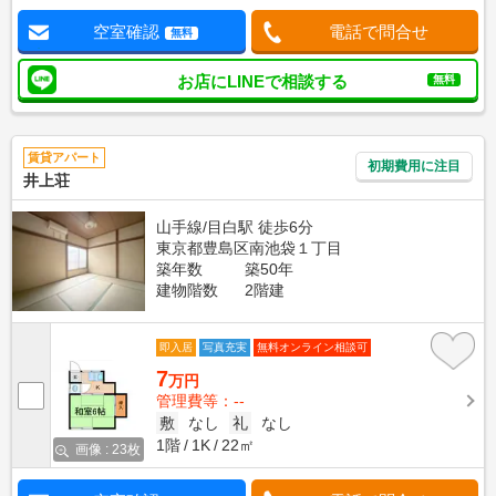
空室確認
電話で問合せ
無料
お店にLINEで相談する
無料
賃貸アパート
初期費用に注目
井上荘
山手線/目白駅 徒歩6分
東京都豊島区南池袋１丁目
築年数
築50年
建物階数
2階建
即入居
写真充実
無料オンライン相談可
7
万円
管理費等：--
敷
なし
礼
なし
1階
1K
22㎡
画像 : 23枚