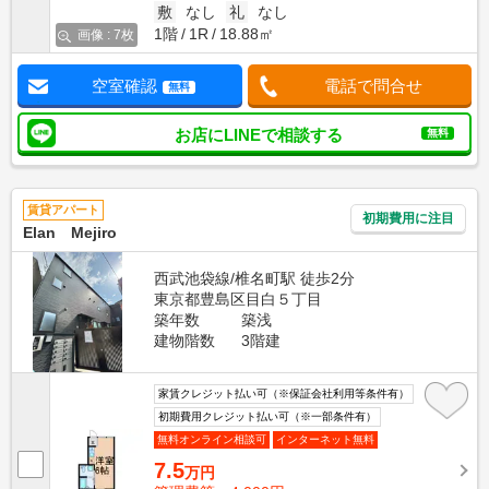
敷
なし
礼
なし
1階
1R
18.88㎡
画像 : 7枚
空室確認
電話で問合せ
無料
お店にLINEで相談する
無料
賃貸アパート
初期費用に注目
Elan Mejiro
西武池袋線/椎名町駅 徒歩2分
東京都豊島区目白５丁目
築年数
築浅
建物階数
3階建
家賃クレジット払い可（※保証会社利用等条件有）
初期費用クレジット払い可（※一部条件有）
無料オンライン相談可
インターネット無料
7.5
万円