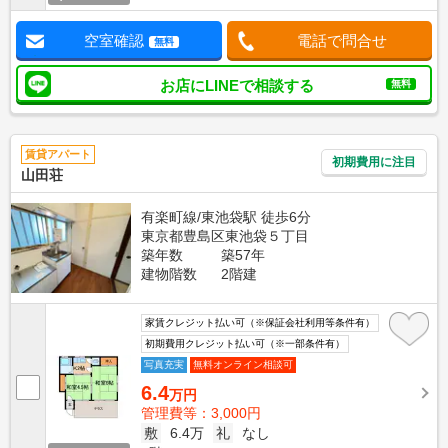
空室確認
電話で問合せ
無料
お店にLINEで相談する
無料
賃貸アパート
初期費用に注目
山田荘
有楽町線/東池袋駅 徒歩6分
東京都豊島区東池袋５丁目
築年数
築57年
建物階数
2階建
家賃クレジット払い可（※保証会社利用等条件有）
初期費用クレジット払い可（※一部条件有）
写真充実
無料オンライン相談可
6.4
万円
管理費等：3,000円
敷
6.4万
礼
なし