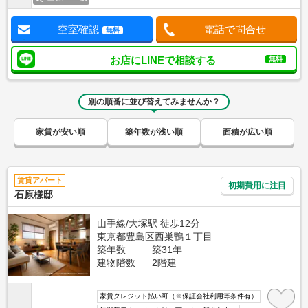
空室確認
電話で問合せ
無料
お店にLINEで相談する
無料
別の順番に並び替えてみませんか？
家賃が安い順
築年数が浅い順
面積が広い順
賃貸アパート
初期費用に注目
石原様邸
山手線/大塚駅 徒歩12分
東京都豊島区西巣鴨１丁目
築年数
築31年
建物階数
2階建
家賃クレジット払い可（※保証会社利用等条件有）