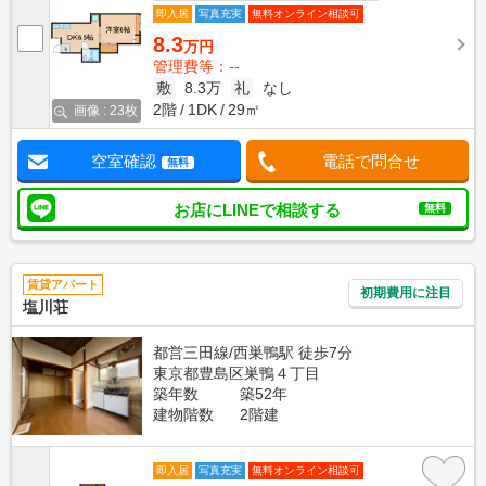
即入居
写真充実
無料オンライン相談可
8.3
万円
管理費等：--
敷
8.3万
礼
なし
2階
1DK
29㎡
画像 : 23枚
空室確認
電話で問合せ
無料
お店にLINEで相談する
無料
賃貸アパート
初期費用に注目
塩川荘
都営三田線/西巣鴨駅 徒歩7分
東京都豊島区巣鴨４丁目
築年数
築52年
建物階数
2階建
即入居
写真充実
無料オンライン相談可