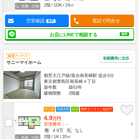
2階
1DK
29㎡
画像 : 22枚
空室確認
電話で問合せ
無料
お店にLINEで相談する
無料
賃貸アパート
初期費用に注目
サニーマイホーム
都営大江戸線/落合南長崎駅 徒歩3分
東京都豊島区南長崎４丁目
築年数
築53年
建物階数
2階建
即入居
写真充実
定借
無料オンライン相談可
4.9
万円
管理費等：--
敷
4.9万
礼
なし
2階
1K
20㎡
画像 : 23枚