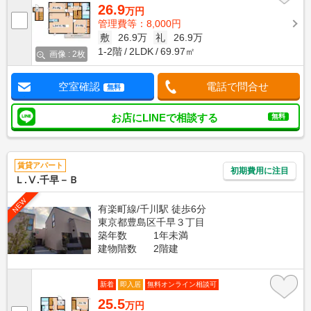
26.9
万円
管理費等：8,000円
敷
26.9万
礼
26.9万
1-2階
2LDK
69.97㎡
画像 : 2枚
空室確認
電話で問合せ
無料
お店にLINEで相談する
無料
賃貸アパート
初期費用に注目
Ｌ.Ⅴ.千早－Ｂ
NEW
有楽町線/千川駅 徒歩6分
東京都豊島区千早３丁目
築年数
1年未満
建物階数
2階建
新着
即入居
無料オンライン相談可
25.5
万円