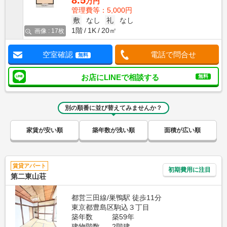
8.5
万円
管理費等：5,000円
敷
なし
礼
なし
1階
1K
20㎡
画像 : 17枚
空室確認
電話で問合せ
無料
お店にLINEで相談する
無料
別の順番に並び替えてみませんか？
家賃が安い順
築年数が浅い順
面積が広い順
賃貸アパート
初期費用に注目
第二東山荘
都営三田線/巣鴨駅 徒歩11分
東京都豊島区駒込３丁目
築年数
築59年
建物階数
2階建