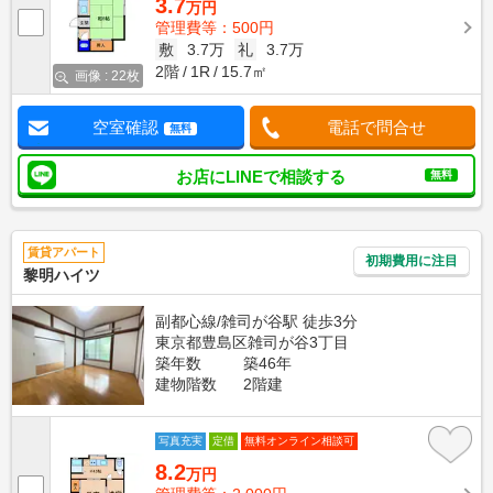
3.7
万円
管理費等：500円
敷
3.7万
礼
3.7万
2階
1R
15.7㎡
画像 : 22枚
空室確認
電話で問合せ
無料
お店にLINEで相談する
無料
賃貸アパート
初期費用に注目
黎明ハイツ
副都心線/雑司が谷駅 徒歩3分
東京都豊島区雑司が谷3丁目
築年数
築46年
建物階数
2階建
写真充実
定借
無料オンライン相談可
8.2
万円