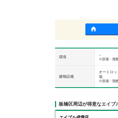
--
環境
※部屋・階
オートロック 
建物設備
場
※部屋・階
板橋区周辺が得意なエイブ
エイブル成増店