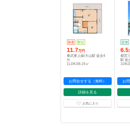
新着
駅近
定借
11.7
6.5
万円
東武東上線/大山駅 徒歩4
都営
分
駅 徒
1LDK/36.25㎡
1DK/
お問合せする（無料）
お問
詳細を見る
お気に入り