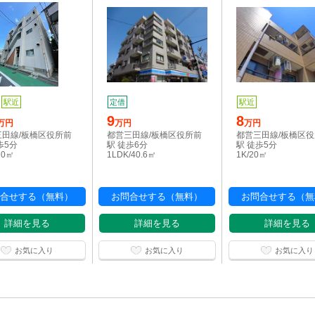
駅近
定借
駅近
9
8
万円
万円
万円
三田線/板橋区役所前
都営三田線/板橋区役所前
都営三田線/板橋区
歩5分
駅 徒歩6分
駅 徒歩5分
20㎡
1LDK/40.6㎡
1K/20㎡
合せする（無料）
お問合せする（無料）
お問合せする（無
詳細を見る
詳細を見る
詳細を見る
お気に入り
お気に入り
お気に入り