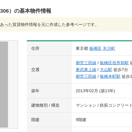
前（306）の基本物件情報
あった賃貸物件情報を元に作成した参考ページです。
住所
東京都
板橋区
氷川町
都営三田線
/
板橋区役所前駅
交通
東武東上線
/
大山駅
徒歩7分
都営三田線
/
板橋本町駅
徒歩1
築年
2013年02月 (築13年)
建物種別 / 構造
マンション / 鉄筋コンクリー
階建
9階建