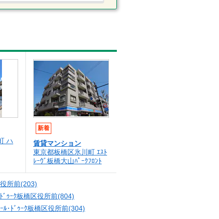
新着
町 ハ
賃貸マンション
東京都板橋区氷川町 ｴｽﾄ
ﾚｰｳﾞ板橋大山ﾊﾟｰｸﾌﾛﾝﾄ
区役所前(203)
ﾙ･ﾄﾞｩｰｸ板橋区役所前(804)
ﾚｰﾙ･ﾄﾞｩｰｸ板橋区役所前(304)