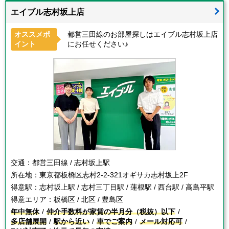
エイブル志村坂上店
オススメポ
都営三田線のお部屋探しはエイブル志村坂上店
イント
にお任せください♪
交通：
都営三田線 / 志村坂上駅
所在地：
東京都板橋区志村2-2-321オギサカ志村坂上2F
得意駅：
志村坂上駅 / 志村三丁目駅 / 蓮根駅 / 西台駅 / 高島平駅
得意エリア：
板橋区 / 北区 / 豊島区
年中無休
仲介手数料が家賃の半月分（税抜）以下
多店舗展開
駅から近い
車でご案内
メール対応可