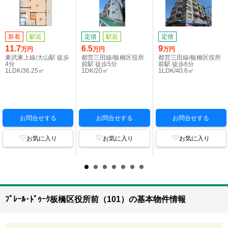
新着
駅近
定借
駅近
定借
11.7
6.5
9
万円
万円
万円
東武東上線/大山駅 徒歩
都営三田線/板橋区役所
都営三田線/板橋区役所
4分
前駅 徒歩5分
前駅 徒歩6分
1LDK/36.25㎡
1DK/20㎡
1LDK/40.6㎡
お問合せする
お問合せする
お問合せする
お気に入り
お気に入り
お気に入り
ﾌﾟﾚｰﾙ･ﾄﾞｩｰｸ板橋区役所前（101）の基本物件情報