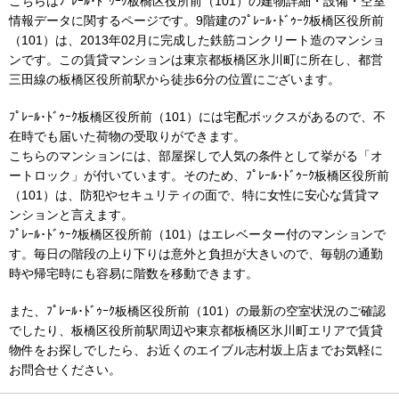
こちらはﾌﾟﾚｰﾙ･ﾄﾞｩｰｸ板橋区役所前（101）の建物詳細・設備・空室
情報データに関するページです。9階建のﾌﾟﾚｰﾙ･ﾄﾞｩｰｸ板橋区役所前
（101）は、2013年02月に完成した鉄筋コンクリート造のマンショ
ンです。この賃貸マンションは東京都板橋区氷川町に所在し、都営
三田線の板橋区役所前駅から徒歩6分の位置にございます。
ﾌﾟﾚｰﾙ･ﾄﾞｩｰｸ板橋区役所前（101）には宅配ボックスがあるので、不
在時でも届いた荷物の受取りができます。
こちらのマンションには、部屋探しで人気の条件として挙がる「オ
ートロック」が付いています。そのため、ﾌﾟﾚｰﾙ･ﾄﾞｩｰｸ板橋区役所前
（101）は、防犯やセキュリティの面で、特に女性に安心な賃貸マ
ンションと言えます。
ﾌﾟﾚｰﾙ･ﾄﾞｩｰｸ板橋区役所前（101）はエレベーター付のマンションで
す。毎日の階段の上り下りは意外と負担が大きいので、毎朝の通勤
時や帰宅時にも容易に階数を移動できます。
また、ﾌﾟﾚｰﾙ･ﾄﾞｩｰｸ板橋区役所前（101）の最新の空室状況のご確認
でしたり、板橋区役所前駅周辺や東京都板橋区氷川町エリアで賃貸
物件をお探しでしたら、お近くのエイブル志村坂上店までお気軽に
お問合せください。