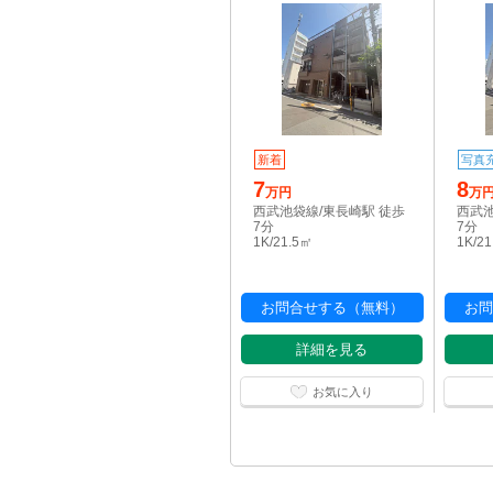
新着
写真
7
8
万円
万
西武池袋線/東長崎駅 徒歩
西武池
7分
7分
1K/21.5㎡
1K/2
お問合せする（無料）
お問
詳細を見る
お気に入り