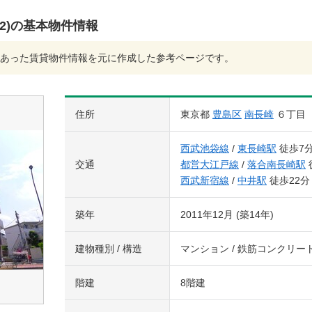
2)の基本物件情報
あった賃貸物件情報を元に作成した参考ページです。
住所
東京都
豊島区
南長崎
６丁目
西武池袋線
/
東長崎駅
徒歩7
交通
都営大江戸線
/
落合南長崎駅
西武新宿線
/
中井駅
徒歩22分
築年
2011年12月 (築14年)
建物種別 / 構造
マンション / 鉄筋コンクリー
階建
8階建