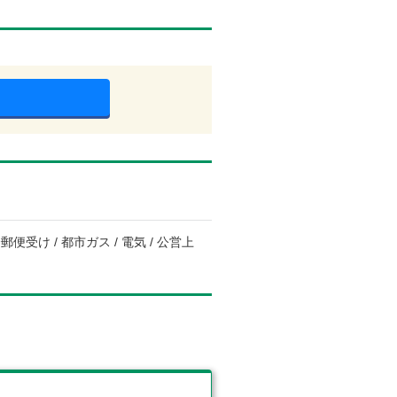
便受け / 都市ガス / 電気 / 公営上