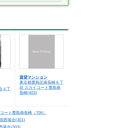
賃貸マンション
東京都豊島区南長崎６丁
目 スカイコート豊島南
合４丁
長崎(403)
コート豊島南長崎（706）
ﾄ新宿西落合(301)
宿西落合(303)