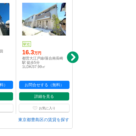
駅近
写真充実
駅近
16.3
14.3
古田
万円
万円
都営大江戸線/落合南長崎
西武池袋線/東長崎駅 徒歩
駅 徒歩5分
1分
1LDK/37.99㎡
1DK/33.59㎡
料）
お問合せする（無料）
お問合せする（無料）
詳細を見る
詳細を見る
お気に入り
お気に入り
東京都豊島区の賃貸を探す