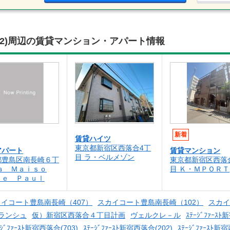
02)周辺の賃貸マンション・アパート情報
新着
賃貸ハイツ
東京都新宿区西落合4丁
アパート
賃貸マンション
目 ラ・ベルメゾン
都豊島区南長崎６丁
東京都新宿区西落
ａ Ｍａｉｓｏ
目 Ｋ・ＭＰＯＲＴ
Ｄｅ Ｐａｕｌ
イコート豊島南長崎（407）
スカイコート豊島南長崎（102）
スカイ
ランシュ
仮）新宿区西落合４丁目計画
ヴェルクレ－ル
ｽﾃｰｼﾞﾌｧｰｽ
ｰｼﾞﾌｧｰｽﾄ新宿西落合(703)
ｽﾃｰｼﾞﾌｧｰｽﾄ新宿西落合(202)
ｽﾃｰｼﾞﾌｧｰｽﾄ新