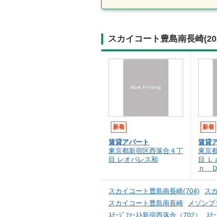
スカイコート豊島南長崎(2
新着
新着
賃貸アパート
賃貸
東京都新宿区西落合４丁
東京
目 レオパレス和
目 Ｌ
ｎ 
スカイコート豊島南長崎(704)
スカ
スカイコート豊島南長崎
メゾンブ
ｽﾃｰｼﾞﾌｧｰｽﾄ新宿西落合（702）
ｽﾃ