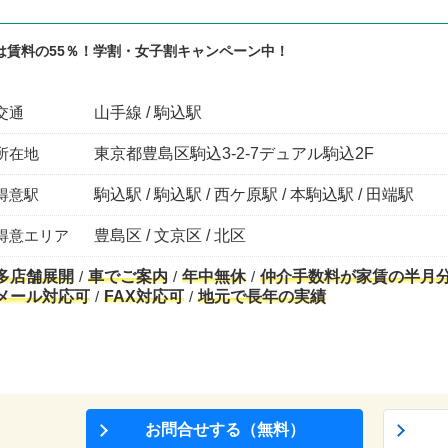
は賃料の55％！学割・女子割キャンペーン中！
交通
山手線 / 駒込駅
所在地
東京都豊島区駒込3-2-7デュアル駒込2F
得意駅
駒込駅 / 駒込駅 / 西ケ原駅 / 本駒込駅 / 田端駅
得意エリア
豊島区 / 文京区 / 北区
多店舗展開
車でご案内
年中無休
仲介手数料が家賃の半月
メール対応可
FAX対応可
地元で長年の実績
お問合せする（無料）