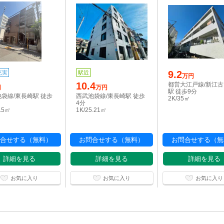
9.2
充実
駅近
万円
10.4
都営大江戸線/新江
円
万円
駅 徒歩9分
袋線/東長崎駅 徒歩
西武池袋線/東長崎駅 徒歩
2K/35㎡
4分
1.5㎡
1K/25.21㎡
合せする（無料）
お問合せする（無料）
お問合せする（無
詳細を見る
詳細を見る
詳細を見る
お気に入り
お気に入り
お気に入り