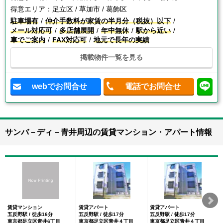
得意エリア：
足立区 / 草加市 / 葛飾区
駐車場有
仲介手数料が家賃の半月分（税抜）以下
メール対応可
多店舗展開
年中無休
駅から近い
車でご案内
FAX対応可
地元で長年の実績
掲載物件一覧を見る
webでお問合せ
電話でお問合せ
サンバ－ディ－青井周辺の賃貸マンション・アパート情報
賃貸マンション
賃貸アパート
賃貸アパート
五反野駅 / 徒歩16分
五反野駅 / 徒歩17分
五反野駅 / 徒歩17分
東京都足立区青井6丁目
東京都足立区青井４丁目
東京都足立区青井４丁目