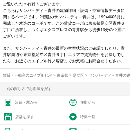
ご覧いただき有難うございます。
こちらはサンバ－ディ－青井の建物詳細・設備・空室情報データに
関するページです。2階建のサンバ－ディ－青井は、1994年06月に
完成した木造のコーポです。この賃貸コーポは東京都足立区青井６
丁目に所在し、つくばエクスプレスの青井駅から徒歩13分の位置に
ございます。
また、サンバ－ディ－青井の最新の空室状況のご確認でしたり、青
井駅周辺や東京都足立区青井６丁目エリアで賃貸物件をお探しでし
たら、お近くのエイブル竹ノ塚店までお気軽にお問合せください。
賃貸・不動産のエイブルTOP
>
東京都
>
足立区
>
サンバ－ディ－青井の
別の探し方でお部屋を探す
沿線・駅から
住所から
店舗を探す
特集一覧