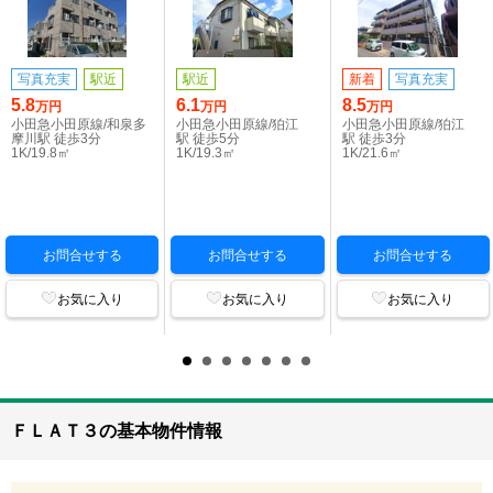
写真充実
駅近
駅近
新着
写真充実
5.8
6.1
8.5
万円
万円
万円
小田急小田原線/和泉多
小田急小田原線/狛江
小田急小田原線/狛江
摩川駅 徒歩3分
駅 徒歩5分
駅 徒歩3分
1K/19.8㎡
1K/19.3㎡
1K/21.6㎡
お問合せする
お問合せする
お問合せする
お気に入り
お気に入り
お気に入り
ＦＬＡＴ３の基本物件情報