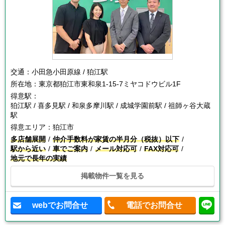
交通：
小田急小田原線 / 狛江駅
所在地：
東京都狛江市東和泉1-15-7ミヤコドウビル1F
得意駅：
狛江駅 / 喜多見駅 / 和泉多摩川駅 / 成城学園前駅 / 祖師ヶ谷大蔵
駅
得意エリア：
狛江市
多店舗展開
仲介手数料が家賃の半月分（税抜）以下
駅から近い
車でご案内
メール対応可
FAX対応可
地元で長年の実績
掲載物件一覧を見る
webでお問合せ
電話でお問合せ