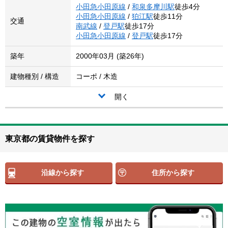
小田急小田原線
/
和泉多摩川駅
徒歩4分
小田急小田原線
/
狛江駅
徒歩11分
交通
南武線
/
登戸駅
徒歩17分
小田急小田原線
/
登戸駅
徒歩17分
築年
2000年03月 (築26年)
建物種別 / 構造
コーポ / 木造
開く
東京都の賃貸物件を探す
沿線から探す
住所から探す