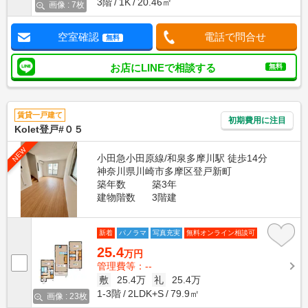
3階
1K
20.46㎡
画像 : 7枚
空室確認
電話で問合せ
無料
お店にLINEで相談する
無料
賃貸一戸建て
初期費用に注目
Kolet登戸#０５
NEW
小田急小田原線/和泉多摩川駅 徒歩14分
神奈川県川崎市多摩区登戸新町
築年数
築3年
建物階数
3階建
新着
パノラマ
写真充実
無料オンライン相談可
25.4
万円
管理費等：--
敷
25.4万
礼
25.4万
1-3階
2LDK+S
79.9㎡
画像 : 23枚