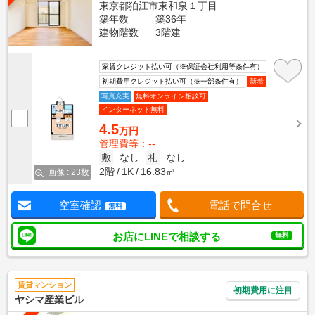
東京都狛江市東和泉１丁目
築年数
築36年
建物階数
3階建
家賃クレジット払い可（※保証会社利用等条件有）
初期費用クレジット払い可（※一部条件有）
新着
写真充実
無料オンライン相談可
インターネット無料
4.5
万円
管理費等：--
敷
なし
礼
なし
2階
1K
16.83㎡
画像 : 23枚
空室確認
電話で問合せ
無料
お店にLINEで相談する
無料
賃貸マンション
初期費用に注目
ヤシマ産業ビル