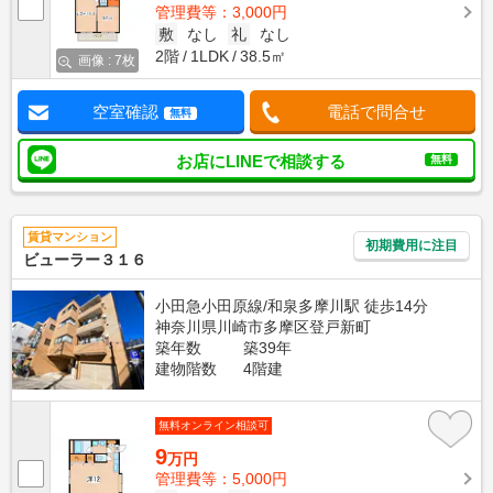
管理費等：3,000円
敷
なし
礼
なし
2階
1LDK
38.5㎡
画像 : 7枚
空室確認
電話で問合せ
無料
お店にLINEで相談する
無料
賃貸マンション
初期費用に注目
ビューラー３１６
小田急小田原線/和泉多摩川駅 徒歩14分
神奈川県川崎市多摩区登戸新町
築年数
築39年
建物階数
4階建
無料オンライン相談可
9
万円
管理費等：5,000円