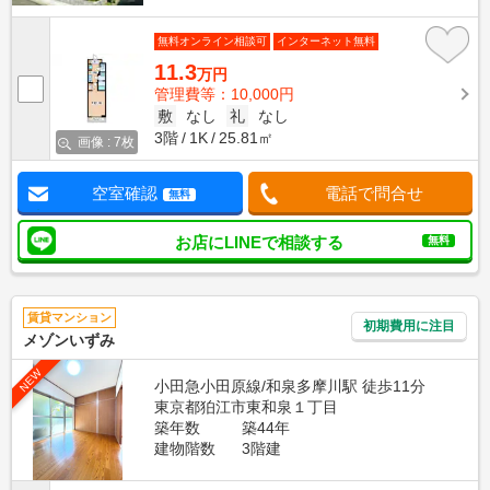
無料オンライン相談可
インターネット無料
11.3
万円
管理費等：10,000円
敷
なし
礼
なし
3階
1K
25.81㎡
画像 : 7枚
空室確認
電話で問合せ
無料
お店にLINEで相談する
無料
賃貸マンション
初期費用に注目
メゾンいずみ
NEW
小田急小田原線/和泉多摩川駅 徒歩11分
東京都狛江市東和泉１丁目
築年数
築44年
建物階数
3階建