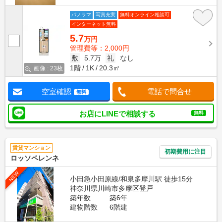
パノラマ
写真充実
無料オンライン相談可
インターネット無料
5.7
万円
管理費等：2,000円
敷
5.7万
礼
なし
1階
1K
20.3㎡
画像 : 23枚
空室確認
電話で問合せ
無料
お店にLINEで相談する
無料
賃貸マンション
初期費用に注目
ロッソペレンネ
NEW
小田急小田原線/和泉多摩川駅 徒歩15分
神奈川県川崎市多摩区登戸
築年数
築6年
建物階数
6階建