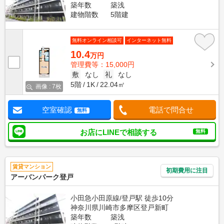
築年数
築浅
建物階数
5階建
無料オンライン相談可
インターネット無料
10.4
万円
管理費等：15,000円
敷
なし
礼
なし
5階
1K
22.04㎡
画像 : 7枚
空室確認
電話で問合せ
無料
お店にLINEで相談する
無料
賃貸マンション
初期費用に注目
アーバンパーク登戸
小田急小田原線/登戸駅 徒歩10分
神奈川県川崎市多摩区登戸新町
築年数
築浅