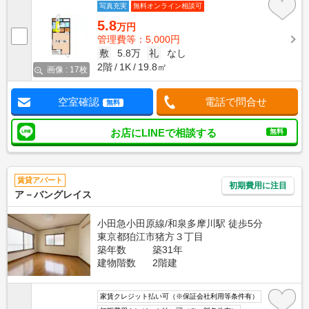
写真充実
無料オンライン相談可
5.8
万円
管理費等：5,000円
敷
5.8万
礼
なし
2階
1K
19.8㎡
画像 : 17枚
空室確認
電話で問合せ
無料
お店にLINEで相談する
無料
賃貸アパート
初期費用に注目
ア－バングレイス
小田急小田原線/和泉多摩川駅 徒歩5分
東京都狛江市猪方３丁目
築年数
築31年
建物階数
2階建
家賃クレジット払い可（※保証会社利用等条件有）