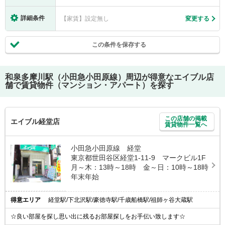
詳細条件
【家賃】設定無し
変更する
この条件を保存する
和泉多摩川駅（小田急小田原線）
周辺が得意なエイブル店
舗で賃貸物件（マンション・アパート）を探す
この店舗の掲載
エイブル経堂店
賃貸物件一覧へ
小田急小田原線 経堂
東京都世田谷区経堂1-11-9 マークビル1F
月～木：13時～18時 金～日：10時～18時
年末年始
得意エリア
経堂駅/下北沢駅/豪徳寺駅/千歳船橋駅/祖師ヶ谷大蔵駅
☆良い部屋を探し思い出に残るお部屋探しをお手伝い致します☆