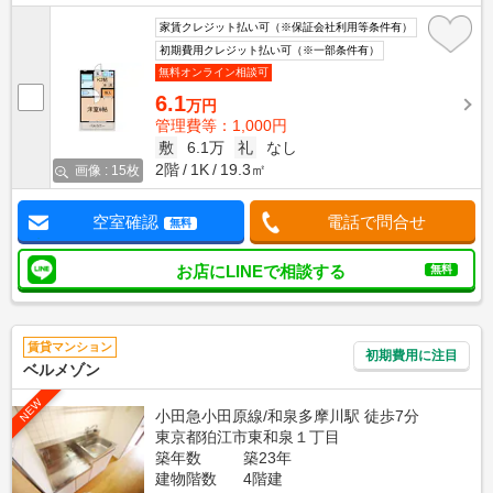
家賃クレジット払い可（※保証会社利用等条件有）
初期費用クレジット払い可（※一部条件有）
無料オンライン相談可
6.1
万円
管理費等：1,000円
敷
6.1万
礼
なし
2階
1K
19.3㎡
画像 : 15枚
空室確認
電話で問合せ
無料
お店にLINEで相談する
無料
賃貸マンション
初期費用に注目
ベルメゾン
NEW
小田急小田原線/和泉多摩川駅 徒歩7分
東京都狛江市東和泉１丁目
築年数
築23年
建物階数
4階建