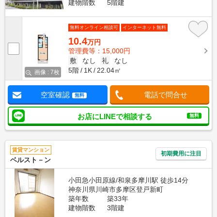
建物階数
5階建
無料オンライン相談可
インターネット無料
10.4
万円
管理費等：15,000円
敷
なし
礼
なし
5階
1K
22.04㎡
画像 : 7枚
空室確認
電話で問合せ
無料
お店にLINEで相談する
無料
賃貸マンション
初期費用に注目
ベルスト－ン
小田急小田原線/和泉多摩川駅 徒歩14分
神奈川県川崎市多摩区登戸新町
築年数
築33年
建物階数
3階建