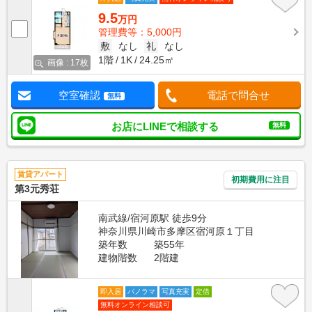
9.5
万円
管理費等：5,000円
敷
なし
礼
なし
1階
1K
24.25㎡
画像 : 17枚
空室確認
電話で問合せ
無料
お店にLINEで相談する
無料
賃貸アパート
初期費用に注目
第3元秀荘
南武線/宿河原駅 徒歩9分
神奈川県川崎市多摩区宿河原１丁目
築年数
築55年
建物階数
2階建
即入居
パノラマ
写真充実
定借
無料オンライン相談可