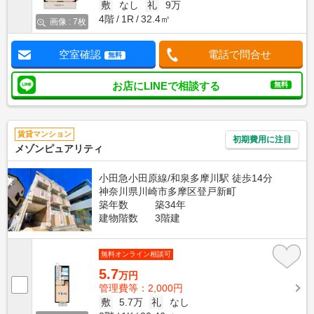
敷
なし
礼
9万
4階
1R
32.4㎡
画像 : 7枚
空室確認
電話で問合せ
無料
お店にLINEで相談する
無料
賃貸マンション
初期費用に注目
メゾンピュアリティ
小田急小田原線/和泉多摩川駅 徒歩14分
神奈川県川崎市多摩区登戸新町
築年数
築34年
建物階数
3階建
無料オンライン相談可
5.7
万円
管理費等：2,000円
敷
5.7万
礼
なし