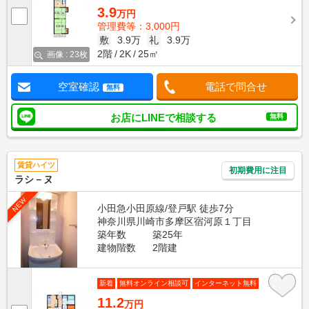
3.9
万円
管理費等：3,000円
敷
3.9万
礼
3.9万
2階
2K
25㎡
画像 : 23枚
空室確認
電話で問合せ
無料
お店にLINEで相談する
無料
賃貸ハイツ
初期費用に注目
ラシ－ヌ
NEW
小田急小田原線/登戸駅 徒歩7分
神奈川県川崎市多摩区宿河原１丁目
築年数
築25年
建物階数
2階建
新着
無料オンライン相談可
インターネット無料
11.2
万円