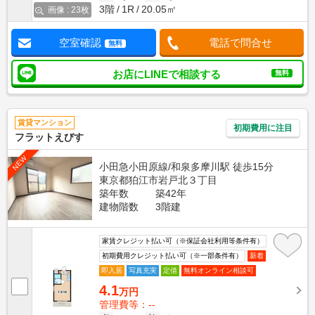
3階
1R
20.05㎡
画像 : 23枚
空室確認
電話で問合せ
無料
お店にLINEで相談する
無料
賃貸マンション
初期費用に注目
フラットえびす
NEW
小田急小田原線/和泉多摩川駅 徒歩15分
東京都狛江市岩戸北３丁目
築年数
築42年
建物階数
3階建
家賃クレジット払い可（※保証会社利用等条件有）
初期費用クレジット払い可（※一部条件有）
新着
即入居
写真充実
定借
無料オンライン相談可
4.1
万円
管理費等：--