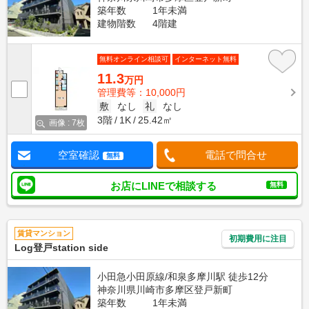
築年数
1年未満
建物階数
4階建
無料オンライン相談可
インターネット無料
11.3
万円
管理費等：10,000円
敷
なし
礼
なし
3階
1K
25.42㎡
画像 : 7枚
空室確認
電話で問合せ
無料
お店にLINEで相談する
無料
賃貸マンション
初期費用に注目
Log登戸station side
小田急小田原線/和泉多摩川駅 徒歩12分
神奈川県川崎市多摩区登戸新町
築年数
1年未満