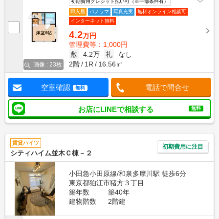
初期費用クレジット払い可（※一部条件有）
即入居
パノラマ
写真充実
無料オンライン相談可
インターネット無料
4.2
万円
管理費等：1,000円
敷
4.2万
礼
なし
2階
1R
16.56㎡
画像 : 23枚
空室確認
電話で問合せ
無料
お店にLINEで相談する
無料
賃貸ハイツ
初期費用に注目
シティハイム並木Ｃ棟－２
小田急小田原線/和泉多摩川駅 徒歩6分
東京都狛江市猪方３丁目
築年数
築40年
建物階数
2階建