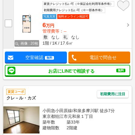
家賃クレジット払い可（※保証会社利用等条件有）
初期費用クレジット払い可（※一部条件有）
写真充実
無料オンライン相談可
6
万円
管理費等：--
敷
なし
礼
なし
1階
1K
17.6㎡
画像 : 20枚
空室確認
電話で問合せ
無料
お店にLINEで相談する
無料
賃貸コーポ
初期費用に注目
クレ－ル・カズ
小田急小田原線/和泉多摩川駅 徒歩7分
東京都狛江市元和泉１丁目
築年数
築33年
建物階数
2階建