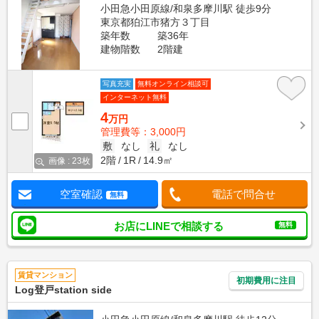
小田急小田原線/和泉多摩川駅 徒歩9分
東京都狛江市猪方３丁目
築年数
築36年
建物階数
2階建
写真充実
無料オンライン相談可
インターネット無料
4
万円
管理費等：3,000円
敷
なし
礼
なし
2階
1R
14.9㎡
画像 : 23枚
空室確認
電話で問合せ
無料
お店にLINEで相談する
無料
賃貸マンション
初期費用に注目
Log登戸station side