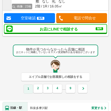
敷
なし
礼
なし
2階
1R
16.05㎡
画像 : 23枚
空室確認
電話で問合せ
無料
お店にLINEで相談する
無料
物件が見つからなかったら店舗に相談
まだネットに掲載していないオススメ賃貸物件がある場合がございます
エイブル店舗でお部屋探しの相談をする
2
3
4
9
…
1
沿線・駅
和泉多摩川駅
変更する