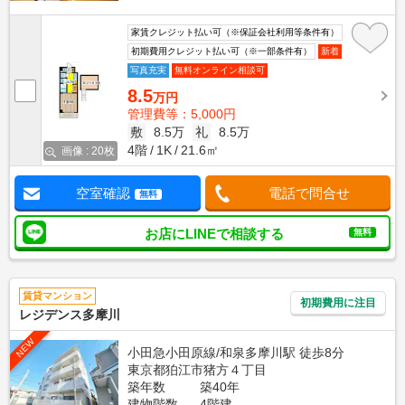
家賃クレジット払い可（※保証会社利用等条件有）
初期費用クレジット払い可（※一部条件有）
新着
写真充実
無料オンライン相談可
8.5
万円
管理費等：5,000円
敷
8.5万
礼
8.5万
4階
1K
21.6㎡
画像 : 20枚
空室確認
電話で問合せ
無料
お店にLINEで相談する
無料
賃貸マンション
初期費用に注目
レジデンス多摩川
NEW
小田急小田原線/和泉多摩川駅 徒歩8分
東京都狛江市猪方４丁目
築年数
築40年
建物階数
4階建