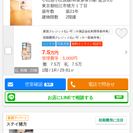
小田急小田原線/和泉多摩川駅 徒歩9分
東京都狛江市猪方１丁目
築年数
築21年
建物階数
2階建
家賃クレジット払い可（※保証会社利用等条件有）
初期費用クレジット払い可（※一部条件有）
パノラマ
写真充実
無料オンライン相談可
7.5
万円
管理費等：5,000円
敷
7.5万
礼
7.5万
1階
1R
29.81㎡
画像 : 23枚
空室確認
電話で問合せ
無料
お店にLINEで相談する
無料
賃貸アパート
初期費用に注目
ステイ猪方