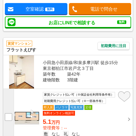
空室確認
電話で問合せ
無料
お店にLINEで相談する
無料
賃貸マンション
初期費用に注目
フラットえびす
小田急小田原線/和泉多摩川駅 徒歩15分
東京都狛江市岩戸北３丁目
築年数
築42年
建物階数
3階建
家賃クレジット払い可（※保証会社利用等条件有）
初期費用クレジット払い可（※一部条件有）
即入居
パノラマ
写真充実
定借
無料オンライン相談可
5.1
万円
管理費等：--
敷
なし
礼
なし