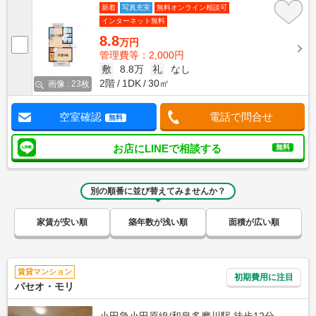
新着
写真充実
無料オンライン相談可
インターネット無料
8.8
万円
管理費等：2,000円
敷
8.8万
礼
なし
2階
1DK
30㎡
画像 : 23枚
空室確認
電話で問合せ
無料
お店にLINEで相談する
無料
別の順番に並び替えてみませんか？
家賃が安い順
築年数が浅い順
面積が広い順
賃貸マンション
初期費用に注目
パセオ・モリ