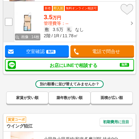
新着
即入居
無料オンライン相談可
3.5
万円
管理費等：--
敷
3.5万
礼
なし
2階
1R
11.78㎡
画像 : 14枚
空室確認
電話で問合せ
無料
お店にLINEで相談する
無料
別の順番に並び替えてみませんか？
家賃が安い順
築年数が浅い順
面積が広い順
賃貸コーポ
初期費用に注目
ウイング狛江