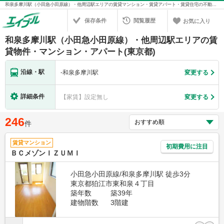
和泉多摩川駅（小田急小田原線）・他周辺駅エリアの賃貸マンション・賃貸アパート・賃貸住宅の不動産情報を検索！不動産賃貸の物件探しは、お部屋探しのエイブル
保存条件
閲覧履歴
お気に入り
和泉多摩川駅（小田急小田原線）・他周辺駅エリアの賃
貸物件・マンション・アパート(東京都)
沿線・駅
-
和泉多摩川駅
変更する
詳細条件
【家賃】設定無し
変更する
246
件
賃貸マンション
初期費用に注目
ＢＣメゾンＩＺＵＭＩ
小田急小田原線/和泉多摩川駅 徒歩3分
東京都狛江市東和泉４丁目
築年数
築39年
建物階数
3階建