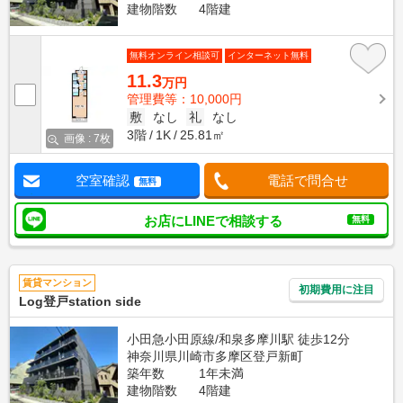
建物階数
4階建
無料オンライン相談可
インターネット無料
11.3
万円
管理費等：10,000円
敷
なし
礼
なし
3階
1K
25.81㎡
画像 : 7枚
空室確認
電話で問合せ
無料
お店にLINEで相談する
無料
賃貸マンション
初期費用に注目
Log登戸station side
小田急小田原線/和泉多摩川駅 徒歩12分
神奈川県川崎市多摩区登戸新町
築年数
1年未満
建物階数
4階建