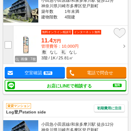
小田急小田原線/和泉多摩川駅 徒歩12分
神奈川県川崎市多摩区登戸新町
築年数
1年未満
建物階数
4階建
無料オンライン相談可
インターネット無料
11.4
万円
管理費等：10,000円
敷
なし
礼
なし
3階
1K
25.81㎡
画像 : 7枚
空室確認
電話で問合せ
無料
お店にLINEで相談する
無料
賃貸マンション
初期費用に注目
Log登戸station side
小田急小田原線/和泉多摩川駅 徒歩12分
神奈川県川崎市多摩区登戸新町