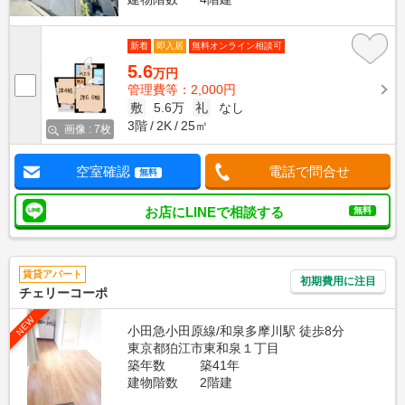
新着
即入居
無料オンライン相談可
5.6
万円
管理費等：2,000円
敷
5.6万
礼
なし
3階
2K
25㎡
画像 : 7枚
空室確認
電話で問合せ
無料
お店にLINEで相談する
無料
賃貸アパート
初期費用に注目
チェリーコーポ
NEW
小田急小田原線/和泉多摩川駅 徒歩8分
東京都狛江市東和泉１丁目
築年数
築41年
建物階数
2階建