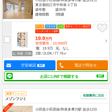
小田急小田原線/和泉多摩川駅 徒歩12分
東京都狛江市中和泉３丁目
築年数
築35年
建物階数
3階建
即入居
写真充実
定借
無料オンライン相談可
インターネット無料
19.9
万円
管理費等：10,000円
敷
19.9万
礼
なし
1階
2LDK
77.76㎡
画像 : 23枚
空室確認
電話で問合せ
無料
お店にLINEで相談する
無料
賃貸マンション
初期費用に注目
メゾンフジミ
NEW
小田急小田原線/和泉多摩川駅 徒歩12分