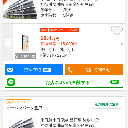
神奈川県川崎市多摩区登戸新町
築年数
築浅
建物階数
5階建
新着
無料オンライン相談可
10.4
万円
管理費等：15,000円
敷
なし
礼
なし
4階
1K
22.04㎡
画像 : 7枚
空室確認
電話で問合せ
無料
お店にLINEで相談する
無料
賃貸マンション
初期費用に注目
アーバンパーク登戸
小田急小田原線/登戸駅 徒歩10分
神奈川県川崎市多摩区登戸新町