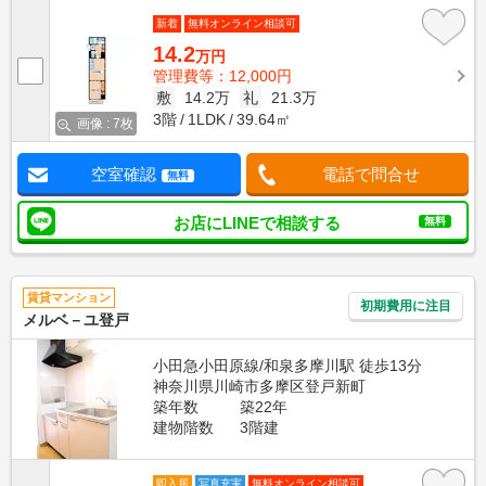
新着
無料オンライン相談可
14.2
万円
管理費等：12,000円
敷
14.2万
礼
21.3万
3階
1LDK
39.64㎡
画像 : 7枚
空室確認
電話で問合せ
無料
お店にLINEで相談する
無料
賃貸マンション
初期費用に注目
メルベ－ユ登戸
小田急小田原線/和泉多摩川駅 徒歩13分
神奈川県川崎市多摩区登戸新町
築年数
築22年
建物階数
3階建
即入居
写真充実
無料オンライン相談可