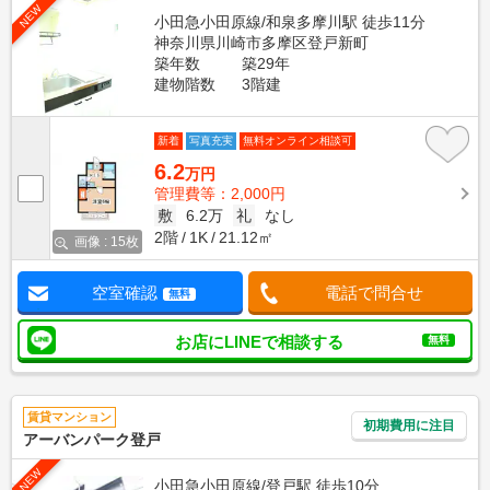
NEW
小田急小田原線/和泉多摩川駅 徒歩11分
神奈川県川崎市多摩区登戸新町
築年数
築29年
建物階数
3階建
新着
写真充実
無料オンライン相談可
6.2
万円
管理費等：2,000円
敷
6.2万
礼
なし
2階
1K
21.12㎡
画像 : 15枚
空室確認
電話で問合せ
無料
お店にLINEで相談する
無料
賃貸マンション
初期費用に注目
アーバンパーク登戸
NEW
小田急小田原線/登戸駅 徒歩10分