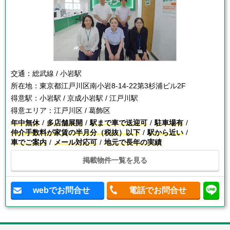
交通：
総武線 / 小岩駅
所在地：
東京都江戸川区南小岩8-14-22第3杉浦ビル2F
得意駅：
小岩駅 / 京成小岩駅 / 江戸川駅
得意エリア：
江戸川区 / 葛飾区
年中無休
多店舗展開
駅まで車で送迎可
駐車場有
仲介手数料が家賃の半月分（税抜）以下
駅から近い
車でご案内
メール対応可
地元で長年の実績
掲載物件一覧を見る
webでお問合せ
電話でお問合せ