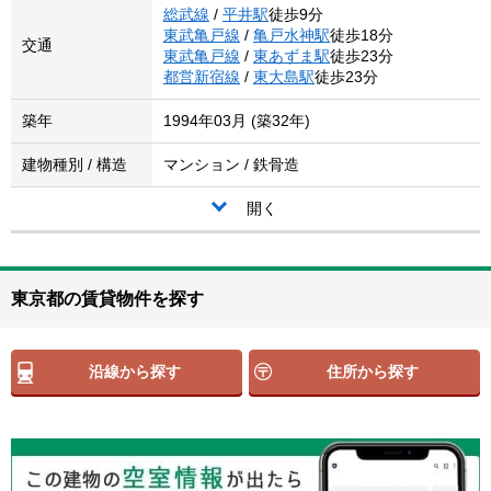
総武線
/
平井駅
徒歩9分
東武亀戸線
/
亀戸水神駅
徒歩18分
交通
東武亀戸線
/
東あずま駅
徒歩23分
都営新宿線
/
東大島駅
徒歩23分
築年
1994年03月 (築32年)
建物種別 / 構造
マンション / 鉄骨造
開く
東京都の賃貸物件を探す
沿線から探す
住所から探す