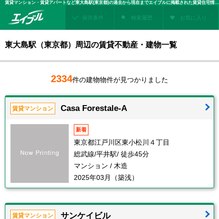
賃貸マンション・賃貸アパートなど東大島駅(東京都)の過去から現在までエイブルに掲載された賃貸住宅情報・建物情報を検索！不動産賃貸を探すなら、お部屋探しのエイブル
保存条件
検索履歴
お気に入り
東大島駅（東京都）周辺の賃貸不動産・建物一覧
2334
件の建物物件が見つかりました
Casa Forestale-A
賃貸マンション
新着
東京都江戸川区東小松川４丁目
総武線/平井駅/ 徒歩45分
マンション / 木造
2025年03月（築浅）
サンケイビル
賃貸マンション