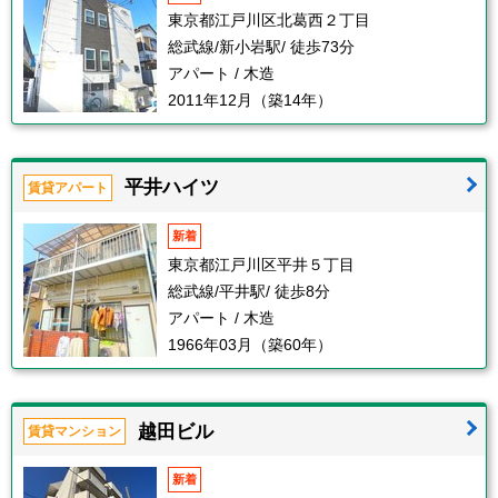
東京都江戸川区北葛西２丁目
総武線/新小岩駅/ 徒歩73分
アパート / 木造
2011年12月（築14年）
平井ハイツ
賃貸アパート
新着
東京都江戸川区平井５丁目
総武線/平井駅/ 徒歩8分
アパート / 木造
1966年03月（築60年）
越田ビル
賃貸マンション
新着