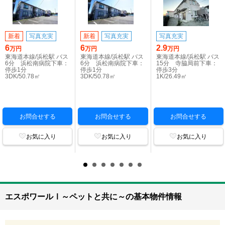
新着
写真充実
新着
写真充実
写真充実
6
6
2.9
万円
万円
万円
東海道本線/浜松駅 バス
東海道本線/浜松駅 バス
東海道本線/浜松駅 バス
6分 浜松南病院下車：
6分 浜松南病院下車：
15分 寺脇局前下車：
停歩1分
停歩1分
停歩3分
3DK/50.78㎡
3DK/50.78㎡
1K/26.49㎡
お問合せする
お問合せする
お問合せする
お気に入り
お気に入り
お気に入り
エスポワールⅠ～ペットと共に～の基本物件情報