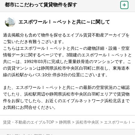
都市にこだわって賃貸物件を探す
エスポワールⅠ～ペットと共に～に関して
過去掲載分も含めて物件を探せるエイブル賃貸不動産アーカイブを
ご覧いただき有難うございます。
こちらはエスポワールⅠ～ペットと共に～の建物詳細・設備・空室
情報データに関するページです。3階建のエスポワールⅠ～ペットと
共に～は、1992年03月に完成した重量鉄骨造のマンションです。こ
の賃貸マンションは静岡県浜松市中央区白羽町に所在し、東海道本
線の浜松駅からバス:10分:停歩3分の位置にございます。
また、エスポワールⅠ～ペットと共に～の最新の空室状況のご確認
でしたり、浜松駅周辺や静岡県浜松市中央区白羽町エリアで賃貸物
件をお探しでしたら、お近くのエイブルネットワーク浜松北店まで
お気軽にお問合せください。
賃貸・不動産のエイブルTOP
>
静岡県
>
浜松市中央区
>
エスポワールⅠ