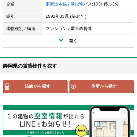
交通
東海道本線
/
浜松駅
バス:10分:停歩3分
築年
1992年03月 (築34年)
建物種別 / 構造
マンション / 重量鉄骨造
開く
静岡県の賃貸物件を探す
沿線から探す
住所から探す