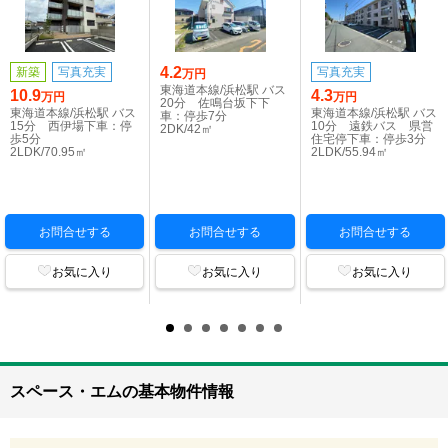
4.2
新築
写真充実
写真充実
万円
東海道本線/浜松駅 バス
10.9
4.3
万円
万円
20分 佐鳴台坂下下
東海道本線/浜松駅 バス
東海道本線/浜松駅 バス
車：停歩7分
15分 西伊場下車：停
10分 遠鉄バス 県営
2DK/42㎡
歩5分
住宅停下車：停歩3分
2LDK/70.95㎡
2LDK/55.94㎡
お問合せする
お問合せする
お問合せする
お気に入り
お気に入り
お気に入り
スペース・エムの基本物件情報