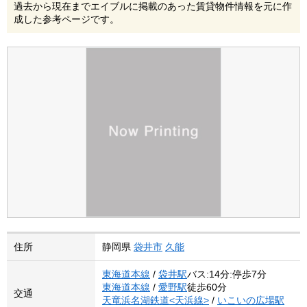
過去から現在までエイブルに掲載のあった賃貸物件情報を元に作
成した参考ページです。
住所
静岡県
袋井市
久能
東海道本線
/
袋井駅
バス:14分:停歩7分
東海道本線
/
愛野駅
徒歩60分
交通
天竜浜名湖鉄道<天浜線>
/
いこいの広場駅