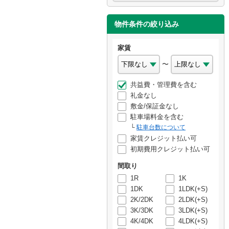
物件条件の絞り込み
家賃
〜
共益費・管理費を含む
礼金なし
敷金/保証金なし
駐車場料金を含む
駐車台数について
家賃クレジット払い可
初期費用クレジット払い可
間取り
1R
1K
1DK
1LDK(+S)
2K/2DK
2LDK(+S)
3K/3DK
3LDK(+S)
4K/4DK
4LDK(+S)