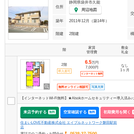
静岡県袋井市久能
住所
周辺地図
築年
2011年12月（築14年）
階建
2階建
家賃
敷金
階
管理費
礼金
6.5
万円
2階
なし
7,000円
1ヶ月
即入居可
インターネット無料
無料オンライン相談可
写真充実
来店予約する
空室確認する
初期費用を聞く
無料
無料
住まいLOVE不動産株式会社 エイブルネットワーク磐田駅前
店
0538-37-7500
電話でのご予約・お問合せ