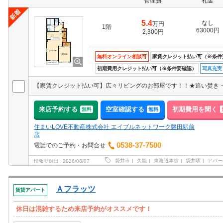
管理費
礼金
5.4
なし
万円
1階
63000円
2,300円
無料オンライン相談可
家賃クレジット払い可（※条件
初期費用クレジット払い可（※条件要確認）
写真充実
来店予約する
空室確認する
初期費用を聞く
無料
無料
住まいLOVE不動産株式会社 エイブルネットワーク磐田駅前
店
0538-37-7500
電話でのご予約・お問合せ
袋井市
久能
東海道本線
袋井駅
アパー
情報登録日
2026/08/07
Ａフラッツ
賃貸アパート
休日は混雑するため来店予約がオススメです！