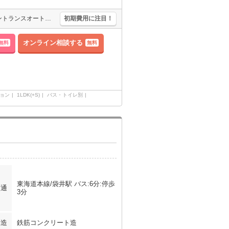
【バイパスへアクセス良好】鉄筋コンクリート造！★監視カメラ・エントランスオートロック・エアコン２基・浴室乾燥・追い焚きなど人気設備充実♪周辺コンビニ・スーパー・ドラッグストアがありお買い物便利★
初期費用に注目！
オンライン相談する
無料
無料
ョン
1LDK(+S)
バス・トイレ別
東海道本線/袋井駅 バス:6分:停歩
交通
3分
構造
鉄筋コンクリート造