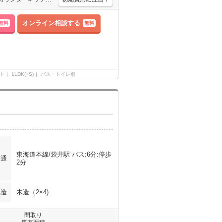
オンライン相談する
無料
無料
ト
1LDK(+S)
バス・トイレ別
東海道本線/袋井駅 バス:6分:停歩
交通
2分
構造
木造（2×4)
間取り