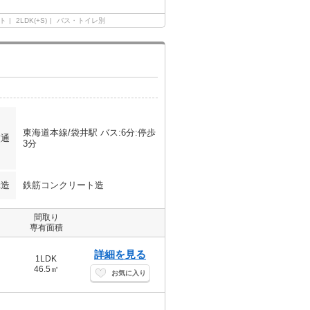
ト
2LDK(+S)
バス・トイレ別
東海道本線/袋井駅 バス:6分:停歩
交通
3分
構造
鉄筋コンクリート造
間取り
専有面積
詳細を見る
1LDK
46.5㎡
お気に入り