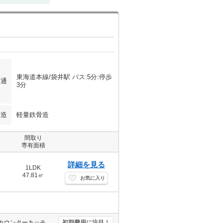
東海道本線/袋井駅 バス:5分:停歩
交通
3分
構造
軽量鉄骨造
間取り
専有面積
詳細を見る
1LDK
47.81㎡
お気に入り
【インターネットWi-Fi無料】★Alsokホームセキュリティー導入済み♪カウンターキッチン・TVモニターホン・追い焚き・一坪風呂・シャワートイレ・エアコン付き！バイパスへアクセス良好！磐田・掛川方面へご通勤の方にもおススメ★
初期費用に注目！