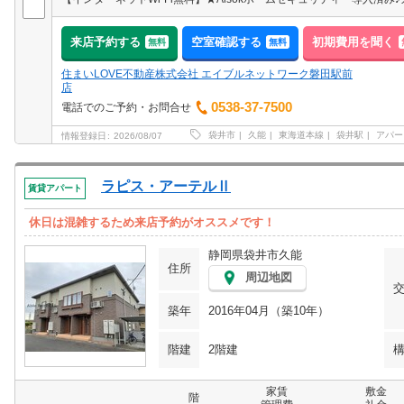
来店予約する
空室確認する
初期費用を聞く
無料
無料
住まいLOVE不動産株式会社 エイブルネットワーク磐田駅前
店
0538-37-7500
電話でのご予約・お問合せ
袋井市
久能
東海道本線
袋井駅
アパー
情報登録日
2026/08/07
ラピス・アーテルⅡ
賃貸アパート
休日は混雑するため来店予約がオススメです！
静岡県袋井市久能
住所
周辺地図
築年
2016年04月（築10年）
階建
2階建
家賃
敷金
階