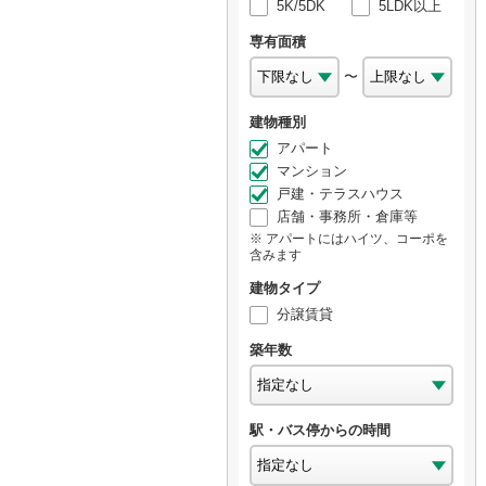
5K/5DK
5LDK以上
専有面積
〜
建物種別
アパート
マンション
戸建・テラスハウス
店舗・事務所・倉庫等
アパートにはハイツ、コーポを
含みます
建物タイプ
分譲賃貸
築年数
駅・バス停からの時間