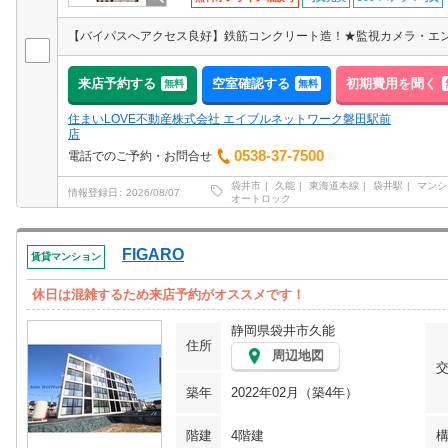
来店予約する
空室確認する
初期費用を聞く
無料
無料
住まいLOVE不動産株式会社 エイブルネットワーク磐田駅前
店
0538-37-7500
電話でのご予約・お問合せ
袋井市
久能
東海道本線
袋井駅
マンシ
情報登録日
2026/08/07
オートロック
FIGARO
賃貸マンション
休日は混雑するため来店予約がオススメです！
静岡県袋井市久能
住所
周辺地図
築年
2022年02月（築4年）
階建
4階建