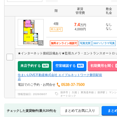
家賃
敷金
階
管理費
礼金
4階
7.4
なし
万円
なし
4,000円
即入居可
無料オンライン相談可
写真充実
360°パノラマ写真
来店予約する
空室確認する
初期費用を聞く
無料
無料
住まいLOVE不動産株式会社 エイブルネットワーク磐田駅前
店
0538-37-7500
電話でのご予約・お問合せ
袋井市
久能
東海道本線
袋井駅
マンシ
情報登録日
2026/08/07
オートロック
まとめてお気に入り
まと
チェックした賃貸物件(最大20件)を