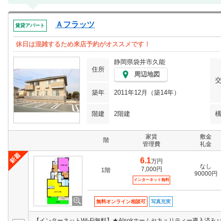
Ａフラッツ
賃貸アパート
休日は混雑するため来店予約がオススメです！
静岡県袋井市久能
住所
周辺地図
築年
2011年12月（築14年）
階建
2階建
家賃
敷金
階
管理費
礼金
6.1
万円
なし
7,000円
1階
90000円
インターネット無料
無料オンライン相談可
写真充実