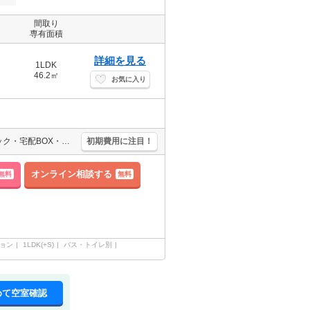
間取り
専有面積
詳細を見る
1LDK
46.2㎡
お気に入り
★インターネット接続設備あり★監視カメラ・エントランスオートロック・宅配BOX・エアコン２基・浴室乾燥・追い焚きなど人気設備充実♪♪
初期費用に注目！
オンライン相談する
無料
無料
ョン
1LDK(+S)
バス・トイレ別
めて空室確認