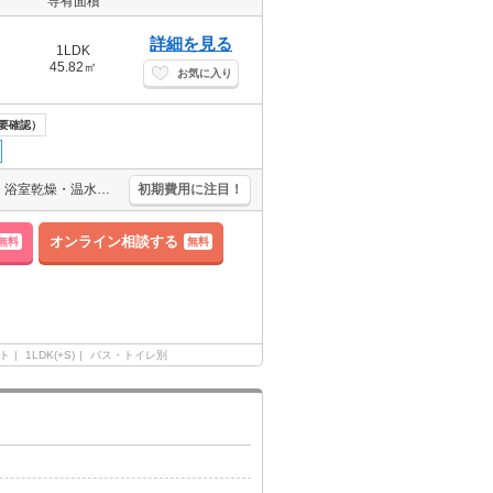
専有面積
詳細を見る
1LDK
45.82㎡
お気に入り
要確認）
【家賃クレジット払い可】広々リビングのお部屋です！！★追い焚き・浴室乾燥・温水洗浄便座・TVインターホン・エアコン付き★
初期費用に注目！
オンライン相談する
無料
無料
ト
1LDK(+S)
バス・トイレ別