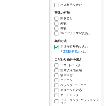
バス利用を含む
画像の有無
間取図付
外観
内観
360°パノラマ写真あり
契約方式
定期借家契約を含む
定期借家契約とは
こだわり条件を選ぶ
バス･トイレ別
室内洗濯機置場
駐車場付
エアコン
ベランダ･バルコニー
ガスコンロ対応
オートロック
フローリング･クッションフ
ロア