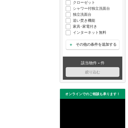
クローゼット
シャワー付独立洗面台
独立洗面台
追い焚き機能
家具･家電付き
インターネット無料
その他の条件を追加する
-
該当物件
件
絞り込む
オンラインでのご相談も承ります！