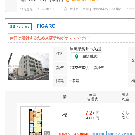
袋井市
久能
東海道本線
袋井駅
アパー
情報登録日
2026/08/07
FIGARO
賃貸マンション
休日は混雑するため来店予約がオススメです！
静岡県袋井市久能
住所
周辺地図
築年
2022年02月（築4年）
階建
4階建
家賃
敷金
階
管理費
礼金
7.2
なし
万円
2階
なし
4,000円
無料オンライン相談可
写真充実
360°パノラマ写真