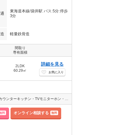
東海道本線/袋井駅 バス:5分:停歩
交通
3分
構造
軽量鉄骨造
間取り
専有面積
詳細を見る
2LDK
60.29㎡
お気に入り
【インターネットWi-Fi無料】★Alsokホームセキュリティー導入済み♪カウンターキッチン・TVモニターホン・追い焚き・一坪風呂・シャワートイレ・エアコン付き！バイパスへアクセス良好！磐田・掛川方面へご通勤の方にもおススメ★
オンライン相談する
無料
無料