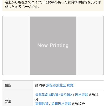
過去から現在までエイブルに掲載のあった賃貸物件情報を元に作
成した参考ページです。
住所
静岡県
浜松市浜北区
尾野
天竜浜名湖鉄道<天浜線>
/
岩水寺駅
徒歩11
分
交通
遠州鉄道
/
遠州岩水寺駅
徒歩17分