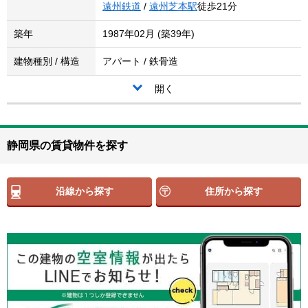
遠州鉄道
/
遠州芝本駅
徒歩21分
築年
1987年02月 (築39年)
建物種別 / 構造
アパート / 鉄骨造
開く
静岡県の賃貸物件を探す
沿線から探す
住所から探す