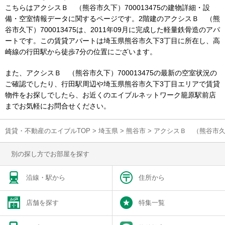
こちらはアクシスＢ （熊谷市久下）700013475の建物詳細・設
備・空室情報データに関するページです。2階建のアクシスＢ （熊
谷市久下）700013475は、2011年09月に完成した軽量鉄骨造のアパ
ートです。この賃貸アパートは埼玉県熊谷市久下3丁目に所在し、高
崎線の行田駅から徒歩7分の位置にございます。
また、アクシスＢ （熊谷市久下）700013475の最新の空室状況の
ご確認でしたり、行田駅周辺や埼玉県熊谷市久下3丁目エリアで賃貸
物件をお探しでしたら、お近くのエイブルネットワーク籠原駅前店
までお気軽にお問合せください。
賃貸・不動産のエイブルTOP
>
埼玉県
>
熊谷市
>
アクシスＢ （熊谷市久下
別の探し方でお部屋を探す
沿線・駅から
住所から
店舗を探す
特集一覧