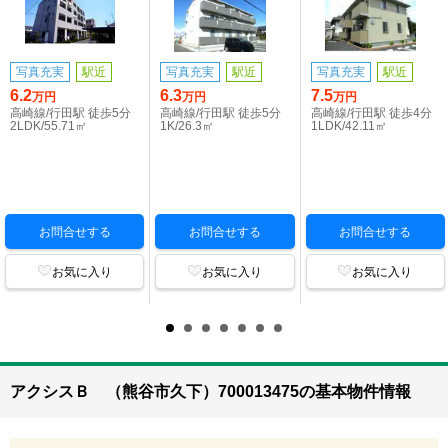
写真充実
駅近
写真充実
駅近
写真充実
駅近
6.2
6.3
7.5
万円
万円
万円
高崎線/行田駅 徒歩5分
高崎線/行田駅 徒歩5分
高崎線/行田駅 徒歩4分
2LDK/55.71㎡
1K/26.3㎡
1LDK/42.11㎡
お問合せする
お問合せする
お問合せする
お気に入り
お気に入り
お気に入り
アクシスＢ （熊谷市久下）700013475の基本物件情報