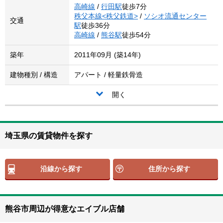
高崎線
/
行田駅
徒歩7分
秩父本線<秩父鉄道>
/
ソシオ流通センター
交通
駅
徒歩36分
高崎線
/
熊谷駅
徒歩54分
築年
2011年09月 (築14年)
建物種別 / 構造
アパート / 軽量鉄骨造
開く
埼玉県の賃貸物件を探す
沿線から探す
住所から探す
熊谷市周辺が得意なエイブル店舗