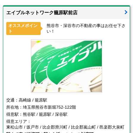
エイブルネットワーク籠原駅前店
オススメポイン
熊谷市・深谷市の不動産の事はお任せ下さ
ト
い！
交通：
高崎線 / 籠原駅
所在地：
埼玉県熊谷市新堀752-122階
得意駅：
熊谷駅 / 籠原駅 / 深谷駅
得意エリア：
東松山市 / 坂戸市 / 比企郡滑川町 / 比企郡嵐山町 / 邑楽郡大泉町