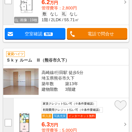
6.2
万円
管理費等：2,800円
敷
なし
礼
なし
1階
2LDK
55.71㎡
画像 : 19枚
空室確認
電話で問合せ
無料
賃貸ハイツ
Ｓｋｙ ルーム Ⅲ（熊谷市久下）
高崎線/行田駅 徒歩5分
埼玉県熊谷市久下
築年数
築13年
建物階数
3階建
家賃クレジット払い可（※条件要確認）
初期費用クレジット払い可（※条件要確認）
即入居
写真充実
インターネット無料
6.3
万円
管理費等：5,000円