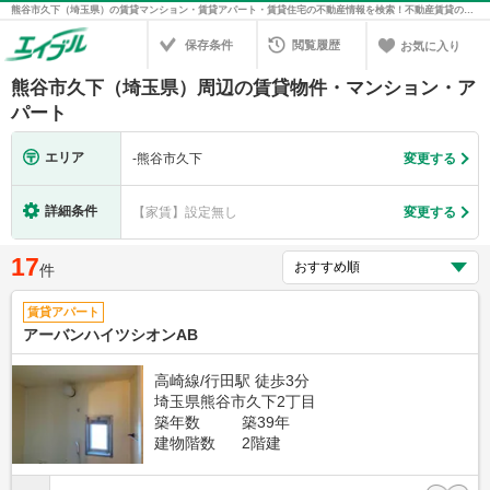
熊谷市久下（埼玉県）の賃貸マンション・賃貸アパート・賃貸住宅の不動産情報を検索！不動産賃貸の物件探しは、お部屋探しのエイブル
保存条件
閲覧履歴
お気に入り
熊谷市久下（埼玉県）周辺の賃貸物件・マンション・ア
パート
エリア
-
熊谷市久下
変更する
詳細条件
【家賃】設定無し
変更する
17
件
賃貸アパート
アーバンハイツシオンAB
高崎線/行田駅 徒歩3分
埼玉県熊谷市久下2丁目
築年数
築39年
建物階数
2階建