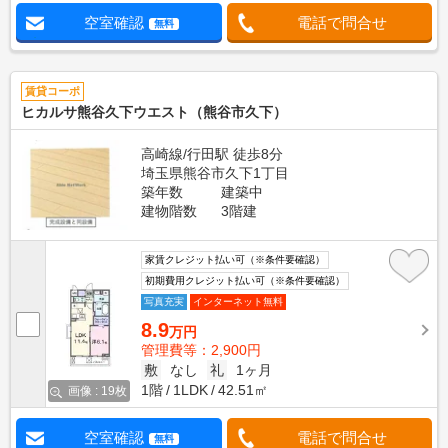
空室確認
電話で問合せ
無料
賃貸コーポ
ヒカルサ熊谷久下ウエスト（熊谷市久下）
高崎線/行田駅 徒歩8分
埼玉県熊谷市久下1丁目
築年数
建築中
建物階数
3階建
家賃クレジット払い可（※条件要確認）
初期費用クレジット払い可（※条件要確認）
写真充実
インターネット無料
8.9
万円
管理費等：2,900円
敷
なし
礼
1ヶ月
1階
1LDK
42.51㎡
画像 : 19枚
空室確認
電話で問合せ
無料