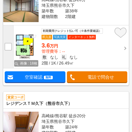
埼玉県熊谷市久下
築年数
築38年
建物階数
2階建
初期費用クレジット払い可（※条件要確認）
即入居
写真充実
インターネット無料
3.6
万円
管理費等：--
敷
なし
礼
なし
2階
1K
26.49㎡
画像 : 18枚
空室確認
電話で問合せ
無料
賃貸コーポ
レジデンスＴＭ久下（熊谷市久下）
高崎線/熊谷駅 徒歩20分
埼玉県熊谷市久下
築年数
築24年