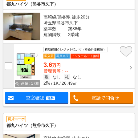
都丸ハイツ（熊谷市久下）
高崎線/熊谷駅 徒歩20分
埼玉県熊谷市久下
築年数
築38年
建物階数
2階建
初期費用クレジット払い可（※条件要確認）
即入居
写真充実
インターネット無料
3.6
万円
管理費等：--
敷
なし
礼
なし
2階
1K
26.49㎡
画像 : 17枚
空室確認
電話で問合せ
無料
賃貸コーポ
都丸ハイツ（熊谷市久下）