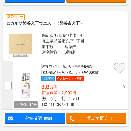
賃貸コーポ
ヒカルサ熊谷久下ウエスト（熊谷市久下）
高崎線/行田駅 徒歩8分
埼玉県熊谷市久下1丁目
築年数
建築中
建物階数
3階建
家賃クレジット払い可（※条件要確認）
初期費用クレジット払い可（※条件要確認）
写真充実
インターネット無料
8.8
万円
管理費等：2,900円
敷
なし
礼
1ヶ月
1階
1LDK
41.88㎡
画像 : 19枚
空室確認
電話で問合せ
無料