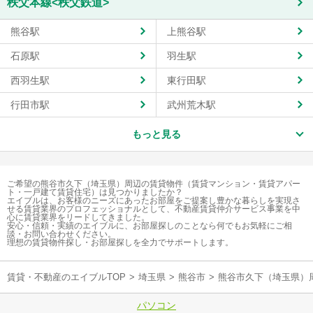
秩父本線<秩父鉄道>
熊谷駅
上熊谷駅
石原駅
羽生駅
西羽生駅
東行田駅
行田市駅
武州荒木駅
もっと見る
ご希望の熊谷市久下（埼玉県）周辺の賃貸物件（賃貸マンション・賃貸アパー
ト・一戸建て賃貸住宅）は見つかりましたか？
エイブルは、お客様のニーズにあったお部屋をご提案し豊かな暮らしを実現さ
せる賃貸業界のプロフェッショナルとして、不動産賃貸仲介サービス事業を中
心に賃貸業界をリードしてきました。
安心・信頼・実績のエイブルに、お部屋探しのことなら何でもお気軽にご相
談・お問い合わせください。
理想の賃貸物件探し・お部屋探しを全力でサポートします。
賃貸・不動産のエイブルTOP
>
埼玉県
>
熊谷市
>
熊谷市久下（埼玉県）
パソコン