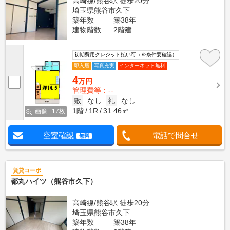
高崎線/熊谷駅 徒歩20分
埼玉県熊谷市久下
築年数
築38年
建物階数
2階建
初期費用クレジット払い可（※条件要確認）
即入居
写真充実
インターネット無料
4
万円
管理費等：--
敷
なし
礼
なし
1階
1R
31.46㎡
画像 : 17枚
空室確認
電話で問合せ
無料
賃貸コーポ
都丸ハイツ（熊谷市久下）
高崎線/熊谷駅 徒歩20分
埼玉県熊谷市久下
築年数
築38年