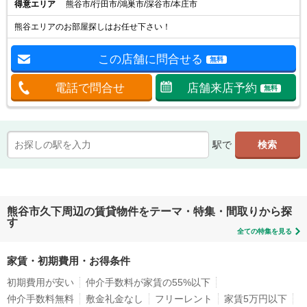
得意エリア
熊谷市/行田市/鴻巣市/深谷市/本庄市
熊谷エリアのお部屋探しはお任せ下さい！
この店舗に問合せる
無料
電話で問合せ
店舗来店予約
無料
駅で
熊谷市久下周辺の賃貸物件をテーマ・特集・間取りから探
す
全ての特集を見る
家賃・初期費用・お得条件
初期費用が安い
仲介手数料が家賃の55%以下
仲介手数料無料
敷金礼金なし
フリーレント
家賃5万円以下