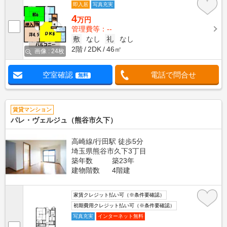
即入居
写真充実
4
万円
管理費等：--
敷
なし
礼
なし
2階
2DK
46㎡
画像 : 24枚
空室確認
電話で問合せ
無料
賃貸マンション
パレ・ヴェルジュ（熊谷市久下）
高崎線/行田駅 徒歩5分
埼玉県熊谷市久下3丁目
築年数
築23年
建物階数
4階建
家賃クレジット払い可（※条件要確認）
初期費用クレジット払い可（※条件要確認）
写真充実
インターネット無料