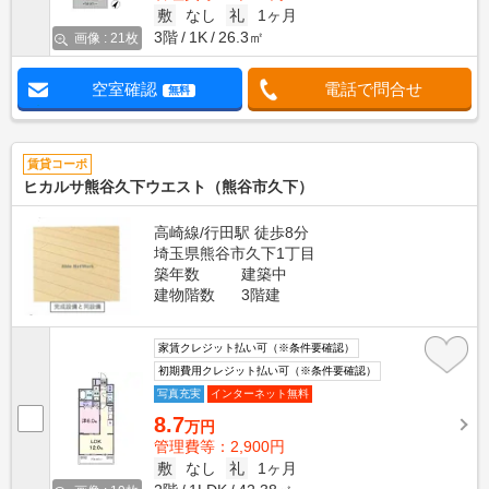
敷
なし
礼
1ヶ月
3階
1K
26.3㎡
画像 : 21枚
空室確認
電話で問合せ
無料
賃貸コーポ
ヒカルサ熊谷久下ウエスト（熊谷市久下）
高崎線/行田駅 徒歩8分
埼玉県熊谷市久下1丁目
築年数
建築中
建物階数
3階建
家賃クレジット払い可（※条件要確認）
初期費用クレジット払い可（※条件要確認）
写真充実
インターネット無料
8.7
万円
管理費等：2,900円
敷
なし
礼
1ヶ月