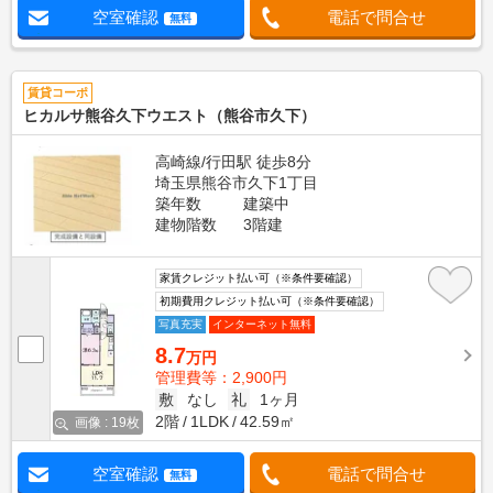
空室確認
電話で問合せ
無料
賃貸コーポ
ヒカルサ熊谷久下ウエスト（熊谷市久下）
高崎線/行田駅 徒歩8分
埼玉県熊谷市久下1丁目
築年数
建築中
建物階数
3階建
家賃クレジット払い可（※条件要確認）
初期費用クレジット払い可（※条件要確認）
写真充実
インターネット無料
8.7
万円
管理費等：2,900円
敷
なし
礼
1ヶ月
2階
1LDK
42.59㎡
画像 : 19枚
空室確認
電話で問合せ
無料