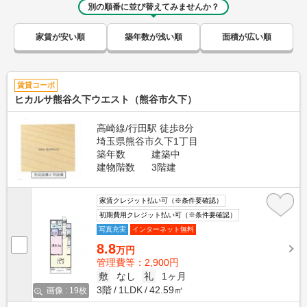
別の順番に並び替えてみませんか？
家賃が安い順
築年数が浅い順
面積が広い順
賃貸コーポ
ヒカルサ熊谷久下ウエスト（熊谷市久下）
高崎線/行田駅 徒歩8分
埼玉県熊谷市久下1丁目
築年数
建築中
建物階数
3階建
家賃クレジット払い可（※条件要確認）
初期費用クレジット払い可（※条件要確認）
写真充実
インターネット無料
8.8
万円
管理費等：2,900円
敷
なし
礼
1ヶ月
3階
1LDK
42.59㎡
画像 : 19枚