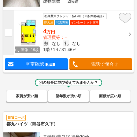
建物階数
2階建
初期費用クレジット払い可（※条件要確認）
即入居
写真充実
インターネット無料
4
万円
管理費等：--
敷
なし
礼
なし
1階
1R
31.46㎡
画像 : 19枚
空室確認
電話で問合せ
無料
別の順番に並び替えてみませんか？
家賃が安い順
築年数が浅い順
面積が広い順
賃貸コーポ
都丸ハイツ（熊谷市久下）
高崎線/熊谷駅 徒歩20分