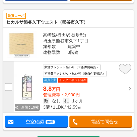
賃貸コーポ
ヒカルサ熊谷久下ウエスト（熊谷市久下）
高崎線/行田駅 徒歩8分
埼玉県熊谷市久下1丁目
築年数
建築中
建物階数
3階建
家賃クレジット払い可（※条件要確認）
初期費用クレジット払い可（※条件要確認）
写真充実
インターネット無料
8.8
万円
管理費等：2,900円
敷
なし
礼
1ヶ月
3階
1LDK
42.59㎡
画像 : 19枚
空室確認
電話で問合せ
無料