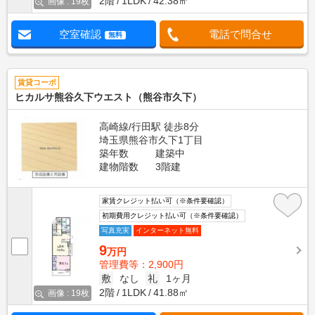
2階
1LDK
42.38㎡
画像 : 19枚
空室確認
電話で問合せ
無料
賃貸コーポ
ヒカルサ熊谷久下ウエスト（熊谷市久下）
高崎線/行田駅 徒歩8分
埼玉県熊谷市久下1丁目
築年数
建築中
建物階数
3階建
家賃クレジット払い可（※条件要確認）
初期費用クレジット払い可（※条件要確認）
写真充実
インターネット無料
9
万円
管理費等：2,900円
敷
なし
礼
1ヶ月
2階
1LDK
41.88㎡
画像 : 19枚