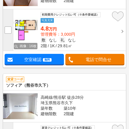
建物階数
2階建
初期費用クレジット払い可（※条件要確認）
写真充実
4.8
万円
管理費等：3,000円
敷
なし
礼
なし
2階
1K
29.81㎡
画像 : 16枚
空室確認
電話で問合せ
無料
賃貸コーポ
ソフィア（熊谷市久下）
高崎線/熊谷駅 徒歩28分
埼玉県熊谷市久下
築年数
築10年
建物階数
2階建
家賃クレジット払い可（※条件要確認）