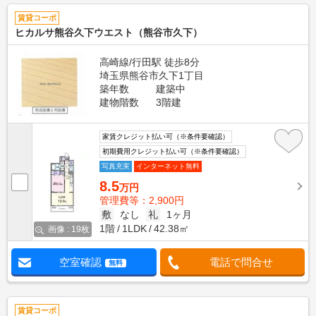
賃貸コーポ
ヒカルサ熊谷久下ウエスト（熊谷市久下）
高崎線/行田駅 徒歩8分
埼玉県熊谷市久下1丁目
築年数
建築中
建物階数
3階建
家賃クレジット払い可（※条件要確認）
初期費用クレジット払い可（※条件要確認）
写真充実
インターネット無料
8.5
万円
管理費等：2,900円
敷
なし
礼
1ヶ月
1階
1LDK
42.38㎡
画像 : 19枚
空室確認
電話で問合せ
無料
賃貸コーポ