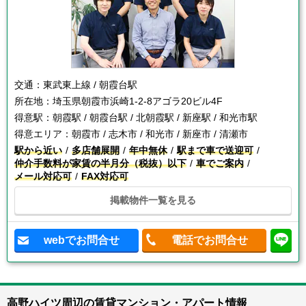
交通：
東武東上線 / 朝霞台駅
所在地：
埼玉県朝霞市浜崎1-2-8アゴラ20ビル4F
得意駅：
朝霞駅 / 朝霞台駅 / 北朝霞駅 / 新座駅 / 和光市駅
得意エリア：
朝霞市 / 志木市 / 和光市 / 新座市 / 清瀬市
駅から近い
多店舗展開
年中無休
駅まで車で送迎可
仲介手数料が家賃の半月分（税抜）以下
車でご案内
メール対応可
FAX対応可
掲載物件一覧を見る
webでお問合せ
電話でお問合せ
高野ハイツ周辺の賃貸マンション・アパート情報