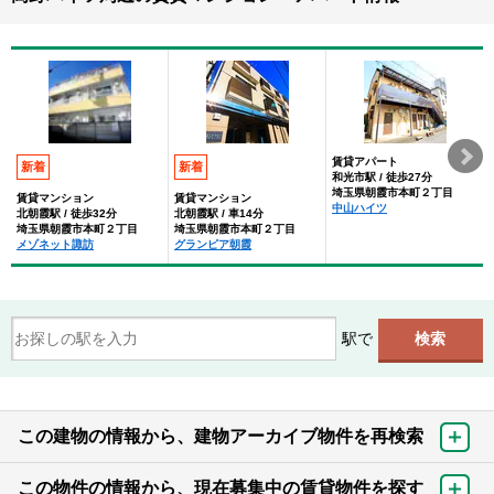
賃貸アパート
新着
新着
和光市駅 / 徒歩27分
埼玉県朝霞市本町２丁目
賃貸マンション
賃貸マンション
中山ハイツ
北朝霞駅 / 徒歩32分
北朝霞駅 / 車14分
埼玉県朝霞市本町２丁目
埼玉県朝霞市本町２丁目
メゾネット諏訪
グランピア朝霞
駅で
この建物の情報から、建物アーカイブ物件を再検索
この物件の情報から、現在募集中の賃貸物件を探す