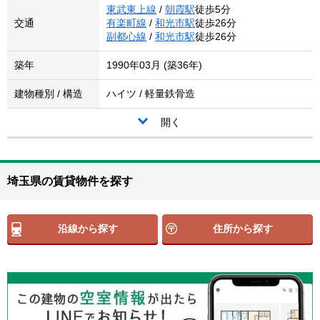
東武東上線
/
朝霞駅
徒歩5分
交通
有楽町線
/
和光市駅
徒歩26分
副都心線
/
和光市駅
徒歩26分
築年
1990年03月 (築36年)
建物種別 / 構造
ハイツ / 軽量鉄骨造
開く
埼玉県の賃貸物件を探す
沿線から探す
住所から探す