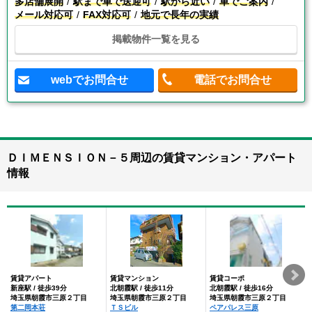
多店舗展開
駅まで車で送迎可
駅から近い
車でご案内
メール対応可
FAX対応可
地元で長年の実績
掲載物件一覧を見る
webでお問合せ
電話でお問合せ
ＤＩＭＥＮＳＩＯＮ－５周辺の賃貸マンション・アパート
情報
賃貸アパート
賃貸マンション
賃貸コーポ
新座駅 / 徒歩39分
北朝霞駅 / 徒歩11分
北朝霞駅 / 徒歩16分
埼玉県朝霞市三原２丁目
埼玉県朝霞市三原２丁目
埼玉県朝霞市三原２丁目
第二岡本荘
ＴＳビル
ペアパレス三原