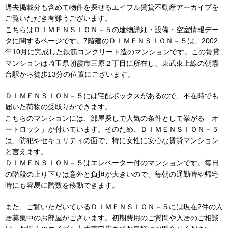
過去掲載分も含めて物件を探せるエイブル賃貸不動産アーカイブを
ご覧いただき有難うございます。
こちらはＤＩＭＥＮＳＩＯＮ－５の建物詳細・設備・空室情報デー
タに関するページです。7階建のＤＩＭＥＮＳＩＯＮ－５は、2002
年10月に完成した鉄筋コンクリート造のマンションです。この賃貸
マンションは埼玉県朝霞市三原２丁目に所在し、東武東上線の朝霞
台駅から徒歩13分の位置にございます。
ＤＩＭＥＮＳＩＯＮ－５には宅配ボックスがあるので、不在時でも
届いた荷物の受取りができます。
こちらのマンションには、部屋探しで人気の条件として挙がる「オ
ートロック」が付いています。そのため、ＤＩＭＥＮＳＩＯＮ－５
は、防犯やセキュリティの面で、特に女性に安心な賃貸マンション
と言えます。
ＤＩＭＥＮＳＩＯＮ－５はエレベーター付のマンションです。毎日
の階段の上り下りは意外と負担が大きいので、毎朝の通勤時や帰宅
時にも容易に階数を移動できます。
また、ご覧いただいているＤＩＭＥＮＳＩＯＮ－５には現在2件の入
居募集中のお部屋がございます。初期費用のご質問や入居のご相談