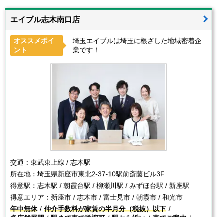
エイブル志木南口店
オススメポイ
埼玉エイブルは埼玉に根ざした地域密着企
ント
業です！
交通：
東武東上線 / 志木駅
所在地：
埼玉県新座市東北2-37-10駅前斎藤ビル3F
得意駅：
志木駅 / 朝霞台駅 / 柳瀬川駅 / みずほ台駅 / 新座駅
得意エリア：
新座市 / 志木市 / 富士見市 / 朝霞市 / 和光市
年中無休
仲介手数料が家賃の半月分（税抜）以下