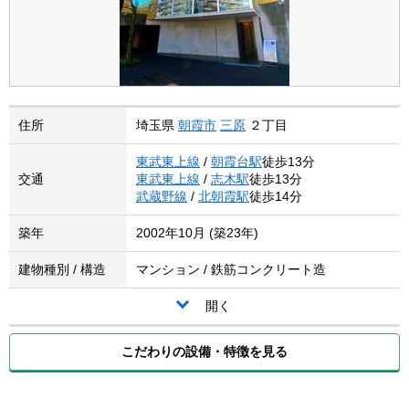
住所
埼玉県
朝霞市
三原
２丁目
東武東上線
/
朝霞台駅
徒歩13分
交通
東武東上線
/
志木駅
徒歩13分
武蔵野線
/
北朝霞駅
徒歩14分
築年
2002年10月 (築23年)
建物種別 / 構造
マンション / 鉄筋コンクリート造
開く
こだわりの設備・特徴を見る