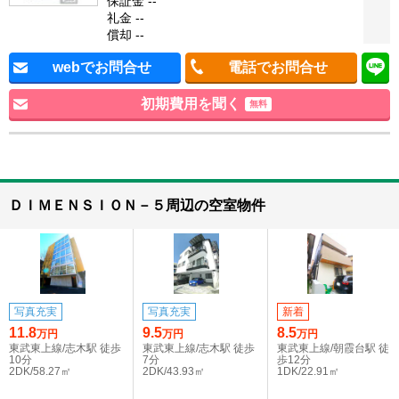
保証金 --
礼金 --
償却 --
webでお問合せ
電話でお問合せ
初期費用を聞く
無料
ＤＩＭＥＮＳＩＯＮ－５周辺の空室物件
写真充実
写真充実
新着
11.8
9.5
8.5
万円
万円
万円
東武東上線/志木駅 徒歩
東武東上線/志木駅 徒歩
東武東上線/朝霞台駅 徒
10分
7分
歩12分
2DK/58.27㎡
2DK/43.93㎡
1DK/22.91㎡