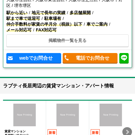
区 / 堺市堺区
駅から近い
地元で長年の実績
多店舗展開
駅まで車で送迎可
駐車場有
仲介手数料が家賃の半月分（税抜）以下
車でご案内
メール対応可
FAX対応可
掲載物件一覧を見る
webでお問合せ
電話でお問合せ
ラプティ長居周辺の賃貸マンション・アパート情報
賃貸マンション
新着
新着