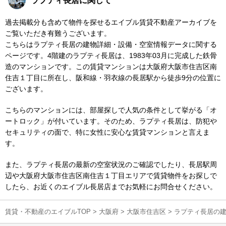
ラプティ長居に関して
過去掲載分も含めて物件を探せるエイブル賃貸不動産アーカイブを
ご覧いただき有難うございます。
こちらはラプティ長居の建物詳細・設備・空室情報データに関する
ページです。4階建のラプティ長居は、1983年03月に完成した鉄骨
造のマンションです。この賃貸マンションは大阪府大阪市住吉区南
住吉１丁目に所在し、阪和線・羽衣線の長居駅から徒歩9分の位置に
ございます。
こちらのマンションには、部屋探しで人気の条件として挙がる「オ
ートロック」が付いています。そのため、ラプティ長居は、防犯や
セキュリティの面で、特に女性に安心な賃貸マンションと言えま
す。
また、ラプティ長居の最新の空室状況のご確認でしたり、長居駅周
辺や大阪府大阪市住吉区南住吉１丁目エリアで賃貸物件をお探しで
したら、お近くのエイブル長居店までお気軽にお問合せください。
賃貸・不動産のエイブルTOP
>
大阪府
>
大阪市住吉区
>
ラプティ長居の