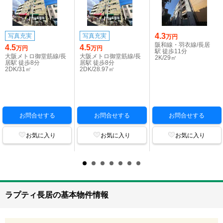
4.3
写真充実
写真充実
万円
阪和線・羽衣線/長居
4.5
4.5
万円
万円
駅 徒歩11分
大阪メトロ御堂筋線/長
大阪メトロ御堂筋線/長
2K/29㎡
居駅 徒歩8分
居駅 徒歩8分
2DK/31㎡
2DK/28.97㎡
お問合せする
お問合せする
お問合せする
お気に入り
お気に入り
お気に入り
ラプティ長居の基本物件情報