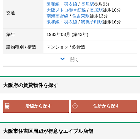
阪和線・羽衣線
/
長居駅
徒歩9分
大阪メトロ御堂筋線
/
長居駅
徒歩10分
交通
南海高野線
/
住吉東駅
徒歩13分
阪和線・羽衣線
/
我孫子町駅
徒歩16分
築年
1983年03月 (築43年)
建物種別 / 構造
マンション / 鉄骨造
開く
大阪府の賃貸物件を探す
沿線から探す
住所から探す
大阪市住吉区周辺が得意なエイブル店舗