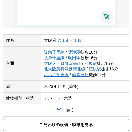
住所
大阪府
吹田市
金田町
阪急千里線
/
豊津駅
徒歩10分
阪急千里線
/
吹田駅
徒歩16分
交通
大阪メトロ御堂筋線
/
江坂駅
徒歩16分
北大阪急行電鉄南北線
/
江坂駅
徒歩16分
おおさか東線
/
南吹田駅
徒歩19分
築年
2023年11月 (築浅)
建物種別 / 構造
アパート / 木造
開く
こだわりの設備・特徴を見る