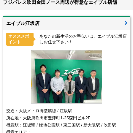
フジパレス吹田金田ノース周辺が得意なエイブル店舗
エイブル江坂店
オススメポ
あなたの新生活のお手伝いは、エイブル江坂店
イント
にお任せ下さい！
交通：
大阪メトロ御堂筋線 / 江坂駅
所在地：
大阪府吹田市豊津町1-25森田ビル2F
得意駅：
江坂駅 / 緑地公園駅 / 東三国駅 / 新大阪駅 / 吹田駅
得意エリア：