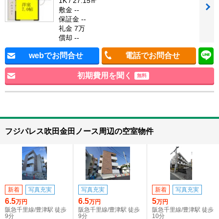
1K / 27.15㎡
敷金 --
保証金 --
礼金 7万
償却 --
webでお問合せ
電話でお問合せ
初期費用を聞く
無料
フジパレス吹田金田ノース周辺の空室物件
新着
写真充実
写真充実
新着
写真充実
6.5
6.5
5
万円
万円
万円
阪急千里線/豊津駅 徒歩
阪急千里線/豊津駅 徒歩
阪急千里線/豊津駅 徒歩
9分
9分
10分