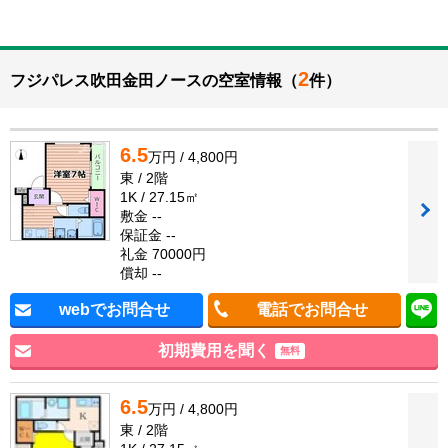
2
フジパレス吹田金田ノースの空室情報（
件）
6.5
万円 / 4,800円
東 / 2階
1K / 27.15㎡
敷金 --
保証金 --
礼金 70000円
償却 --
webでお問合せ
電話でお問合せ
初期費用を聞く
無料
6.5
万円 / 4,800円
東 / 2階