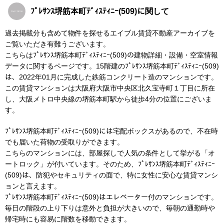
ﾌﾟﾚｻﾝｽ堺筋本町ﾃﾞｨｽﾃｨﾆｰ(509)に関して
過去掲載分も含めて物件を探せるエイブル賃貸不動産アーカイブを
ご覧いただき有難うございます。
こちらはﾌﾟﾚｻﾝｽ堺筋本町ﾃﾞｨｽﾃｨﾆｰ(509)の建物詳細・設備・空室情報
データに関するページです。15階建のﾌﾟﾚｻﾝｽ堺筋本町ﾃﾞｨｽﾃｨﾆｰ(509)
は、2022年01月に完成した鉄筋コンクリート造のマンションです。
この賃貸マンションは大阪府大阪市中央区北久宝寺町１丁目に所在
し、大阪メトロ中央線の堺筋本町駅から徒歩4分の位置にございま
す。
ﾌﾟﾚｻﾝｽ堺筋本町ﾃﾞｨｽﾃｨﾆｰ(509)には宅配ボックスがあるので、不在時
でも届いた荷物の受取りができます。
こちらのマンションには、部屋探しで人気の条件として挙がる「オ
ートロック」が付いています。そのため、ﾌﾟﾚｻﾝｽ堺筋本町ﾃﾞｨｽﾃｨﾆｰ
(509)は、防犯やセキュリティの面で、特に女性に安心な賃貸マンシ
ョンと言えます。
ﾌﾟﾚｻﾝｽ堺筋本町ﾃﾞｨｽﾃｨﾆｰ(509)はエレベーター付のマンションです。
毎日の階段の上り下りは意外と負担が大きいので、毎朝の通勤時や
帰宅時にも容易に階数を移動できます。