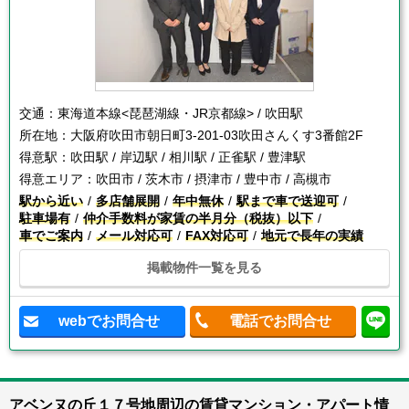
交通：
東海道本線<琵琶湖線・JR京都線> / 吹田駅
所在地：
大阪府吹田市朝日町3-201-03吹田さんくす3番館2F
得意駅：
吹田駅 / 岸辺駅 / 相川駅 / 正雀駅 / 豊津駅
得意エリア：
吹田市 / 茨木市 / 摂津市 / 豊中市 / 高槻市
駅から近い
多店舗展開
年中無休
駅まで車で送迎可
駐車場有
仲介手数料が家賃の半月分（税抜）以下
車でご案内
メール対応可
FAX対応可
地元で長年の実績
掲載物件一覧を見る
webでお問合せ
電話でお問合せ
アベンヌの丘１７号地周辺の賃貸マンション・アパート情