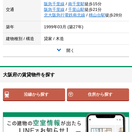
阪急千里線
/
南千里駅
徒歩15分
交通
阪急千里線
/
千里山駅
徒歩21分
北大阪急行電鉄南北線
/
桃山台駅
徒歩28分
築年
1999年03月 (築27年)
建物種別 / 構造
貸家 / 木造
開く
大阪府の賃貸物件を探す
沿線から探す
住所から探す