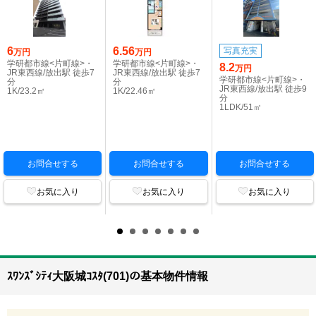
6
6.56
写真充実
万円
万円
学研都市線<片町線>・
学研都市線<片町線>・
8.2
万円
JR東西線/放出駅 徒歩7
JR東西線/放出駅 徒歩7
学研都市線<片町線>・
分
分
JR東西線/放出駅 徒歩9
1K/23.2㎡
1K/22.46㎡
分
1LDK/51㎡
お問合せする
お問合せする
お問合せする
お気に入り
お気に入り
お気に入り
ｽﾜﾝｽﾞｼﾃｨ大阪城ｺｽﾀ(701)の基本物件情報