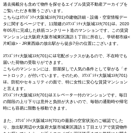
過去掲載分も含めて物件を探せるエイブル賃貸不動産アーカイブを
ご覧いただき有難うございます。
こちらはｽﾜﾝｽﾞｼﾃｨ大阪城ｺｽﾀ(701)の建物詳細・設備・空室情報デー
タに関するページです。11階建のｽﾜﾝｽﾞｼﾃｨ大阪城ｺｽﾀ(701)は、2020
年05月に完成した鉄筋コンクリート造のマンションです。この賃貸
マンションは大阪府大阪市城東区諏訪１丁目に所在し、学研都市線<
片町線>・JR東西線の放出駅から徒歩7分の位置にございます。
ｽﾜﾝｽﾞｼﾃｨ大阪城ｺｽﾀ(701)には宅配ボックスがあるので、不在時でも
届いた荷物の受取りができます。
こちらのマンションには、部屋探しで人気の条件として挙がる「オ
ートロック」が付いています。そのため、ｽﾜﾝｽﾞｼﾃｨ大阪城ｺｽﾀ(701)
は、防犯やセキュリティの面で、特に女性に安心な賃貸マンション
と言えます。
ｽﾜﾝｽﾞｼﾃｨ大阪城ｺｽﾀ(701)はエレベーター付のマンションです。毎日
の階段の上り下りは意外と負担が大きいので、毎朝の通勤時や帰宅
時にも容易に階数を移動できます。
また、ｽﾜﾝｽﾞｼﾃｨ大阪城ｺｽﾀ(701)の最新の空室状況のご確認でした
り、放出駅周辺や大阪府大阪市城東区諏訪１丁目エリアで賃貸物件