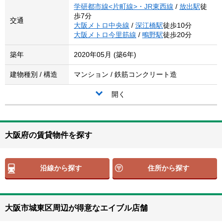
学研都市線<片町線>・JR東西線
/
放出駅
徒
歩7分
交通
大阪メトロ中央線
/
深江橋駅
徒歩10分
大阪メトロ今里筋線
/
鴫野駅
徒歩20分
築年
2020年05月 (築6年)
建物種別 / 構造
マンション / 鉄筋コンクリート造
開く
大阪府の賃貸物件を探す
沿線から探す
住所から探す
大阪市城東区周辺が得意なエイブル店舗