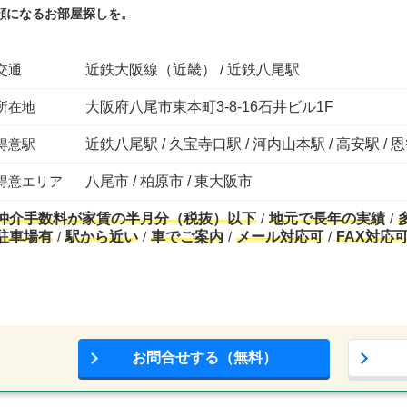
顔になるお部屋探しを。
交通
近鉄大阪線（近畿） / 近鉄八尾駅
所在地
大阪府八尾市東本町3-8-16石井ビル1F
得意駅
近鉄八尾駅 / 久宝寺口駅 / 河内山本駅 / 高安駅 / 
得意エリア
八尾市 / 柏原市 / 東大阪市
仲介手数料が家賃の半月分（税抜）以下
地元で長年の実績
駐車場有
駅から近い
車でご案内
メール対応可
FAX対応
お問合せする（無料）