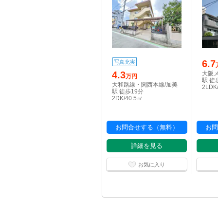
6.7
写真充実
4.3
大阪
万円
駅 徒
大和路線・関西本線/加美
2LDK
駅 徒歩19分
2DK/40.5㎡
お問合せする（無料）
お問
詳細を見る
お気に入り