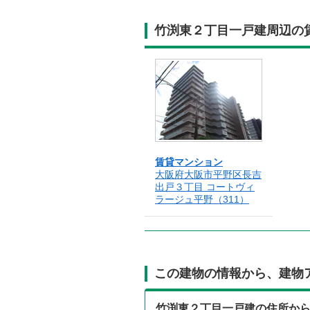
竹渕東２丁目一戸建周辺の
賃貸マンション
大阪府大阪市平野区長吉
出戸３丁目 コートヴィ
ラージュ平野（311）
この建物の情報から、建物
竹渕東２丁目一戸建の住所か