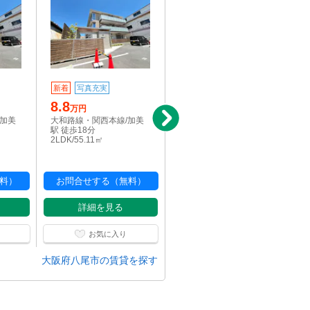
6.7
新着
写真充実
万円
8.8
大阪メトロ谷町線/出戸
万円
駅 徒歩12分
/加美
大和路線・関西本線/加美
2DK/49.07㎡
駅 徒歩18分
2LDK/55.11㎡
料）
お問合せする（無料）
お問合せする（無料）
詳細を見る
詳細を見る
お気に入り
お気に入り
大阪府八尾市の賃貸を探す