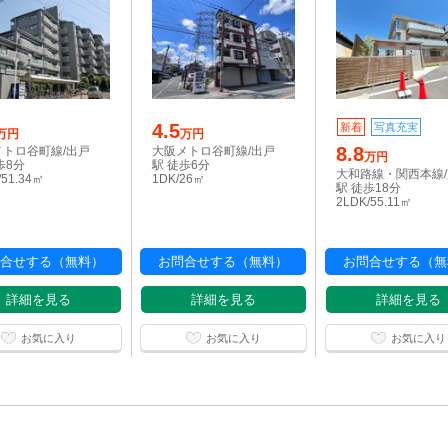
4.5
新着
写真充実
万円
万円
8.8
メトロ谷町線/出戸
大阪メトロ谷町線/出戸
万円
歩8分
駅 徒歩6分
大和路線・関西本線
/51.34㎡
1DK/26㎡
駅 徒歩18分
2LDK/55.11㎡
合せする（無料）
お問合せする（無料）
お問合せする（無
詳細を見る
詳細を見る
詳細を見る
お気に入り
お気に入り
お気に入り