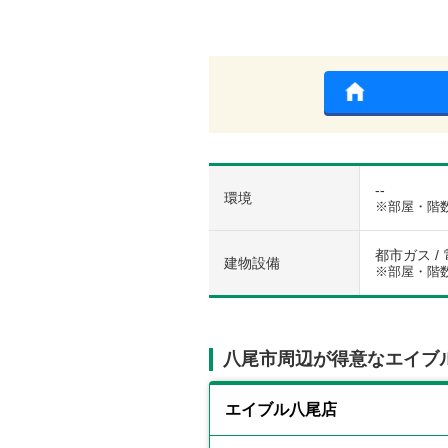
--
環境
※部屋・階
都市ガス / 
建物設備
※部屋・階
八尾市周辺が得意なエイブ
エイブル八尾店