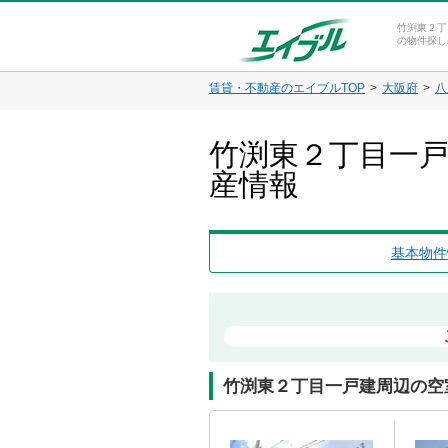
竹渕東２丁
の物件探し
賃貸・不動産のエイブルTOP
大阪府
八
竹渕東２丁目一戸
産情報
基本物件
竹渕東２丁目一戸建周辺の空