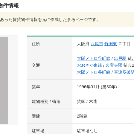
物件情報
あった賃貸物件情報を元に作成した参考ページです。
住所
大阪府
八尾市
竹渕東
２丁目
大阪メトロ谷町線
/
出戸駅
徒歩
交通
おおさか東線
/
久宝寺駅
徒歩2
大阪メトロ谷町線
/
喜連瓜破
築年
1996年01月 (築30年)
建物種別 / 構造
貸家 / 木造
階建
2階建
駐車場
駐車場なし