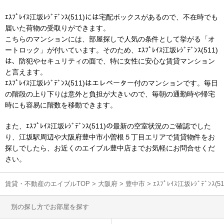
ｴｽﾌﾟﾚｲｽ江坂ﾚｼﾞﾃﾞﾝｽ(511)には宅配ボックスがあるので、不在時でも
届いた荷物の受取りができます。
こちらのマンションには、部屋探しで人気の条件として挙がる「オ
ートロック」が付いています。そのため、ｴｽﾌﾟﾚｲｽ江坂ﾚｼﾞﾃﾞﾝｽ(511)
は、防犯やセキュリティの面で、特に女性に安心な賃貸マンション
と言えます。
ｴｽﾌﾟﾚｲｽ江坂ﾚｼﾞﾃﾞﾝｽ(511)はエレベーター付のマンションです。毎日
の階段の上り下りは意外と負担が大きいので、毎朝の通勤時や帰宅
時にも容易に階数を移動できます。
また、ｴｽﾌﾟﾚｲｽ江坂ﾚｼﾞﾃﾞﾝｽ(511)の最新の空室状況のご確認でした
り、江坂駅周辺や大阪府豊中市小曽根５丁目エリアで賃貸物件をお
探しでしたら、お近くのエイブル豊中店までお気軽にお問合せくだ
さい。
賃貸・不動産のエイブルTOP
>
大阪府
>
豊中市
>
ｴｽﾌﾟﾚｲｽ江坂ﾚｼﾞﾃﾞﾝ
別の探し方でお部屋を探す