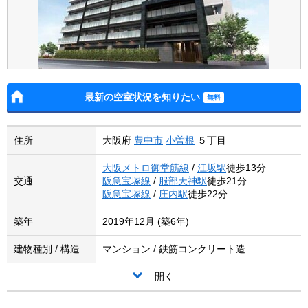
最新の空室状況を知りたい
住所
大阪府
豊中市
小曽根
５丁目
大阪メトロ御堂筋線
/
江坂駅
徒歩13分
交通
阪急宝塚線
/
服部天神駅
徒歩21分
阪急宝塚線
/
庄内駅
徒歩22分
築年
2019年12月 (築6年)
建物種別 / 構造
マンション / 鉄筋コンクリート造
開く