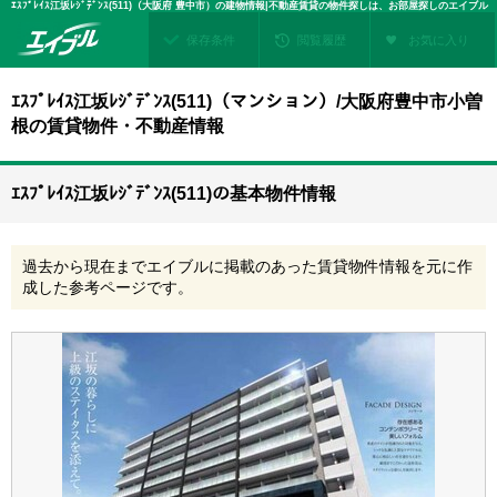
ｴｽﾌﾟﾚｲｽ江坂ﾚｼﾞﾃﾞﾝｽ(511)（大阪府 豊中市）の建物情報|不動産賃貸の物件探しは、お部屋探しのエイブル
保存条件
閲覧履歴
お気に入り
ｴｽﾌﾟﾚｲｽ江坂ﾚｼﾞﾃﾞﾝｽ(511)（マンション）/大阪府豊中市小曽
根の賃貸物件・不動産情報
ｴｽﾌﾟﾚｲｽ江坂ﾚｼﾞﾃﾞﾝｽ(511)の基本物件情報
過去から現在までエイブルに掲載のあった賃貸物件情報を元に作
成した参考ページです。