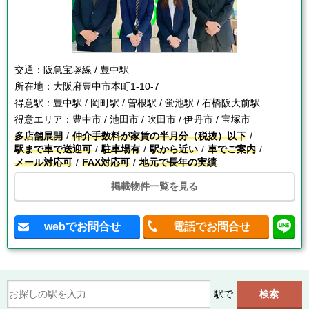
交通：
阪急宝塚線 / 豊中駅
所在地：
大阪府豊中市本町1-10-7
得意駅：
豊中駅 / 岡町駅 / 曽根駅 / 蛍池駅 / 石橋阪大前駅
得意エリア：
豊中市 / 池田市 / 吹田市 / 伊丹市 / 宝塚市
多店舗展開
仲介手数料が家賃の半月分（税抜）以下
駅まで車で送迎可
駐車場有
駅から近い
車でご案内
メール対応可
FAX対応可
地元で長年の実績
掲載物件一覧を見る
webでお問合せ
電話でお問合せ
駅で