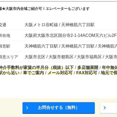
籍★大阪市内全域ご紹介可！エレベーターもございます
交通
大阪メトロ谷町線 / 天神橋筋六丁目駅
所在地
大阪府大阪市北区国分寺2-1-14ACOM天六ビル2F
得意駅
天神橋筋六丁目駅 / 天神橋筋六丁目駅 / 天神橋筋六
得意エリア
大阪市北区 / 大阪市都島区 / 大阪市福島区 / 大阪
仲介手数料が家賃の半月分（税抜）以下
多店舗展開
年中無
駅から近い
車でご案内
メール対応可
FAX対応可
地元で
お問合せする（無料）