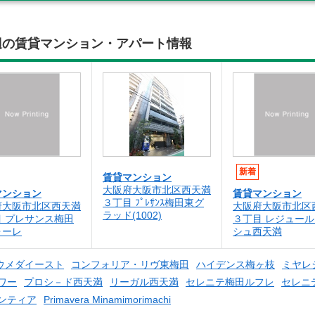
辺の賃貸マンション・アパート情報
新着
賃貸マンション
大阪府大阪市北区西天満
マンション
賃貸マンション
３丁目 ﾌﾟﾚｻﾝｽ梅田東グ
府大阪市北区西天満
大阪府大阪市北区
ラッド(1002)
目 プレサンス梅田
３丁目 レジュー
ォーレ
シュ西天満
ウメダイースト
コンフォリア・リヴ東梅田
ハイデンス梅ヶ枝
ミヤレ
ワー
プロシ－ド西天満
リーガル西天満
セレニテ梅田ルフレ
セレニテ
ンティア
Primavera Minamimorimachi