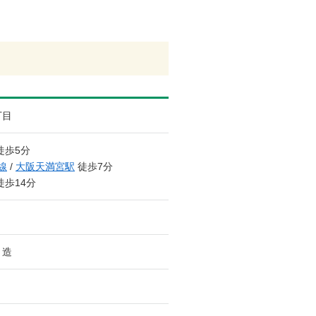
丁目
徒歩5分
線
/
大阪天満宮駅
徒歩7分
徒歩14分
ト造