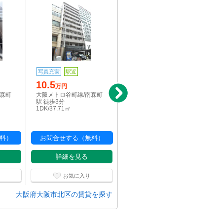
写真充実
駅近
駅近
10.5
6.82
万円
万円
南森町
大阪メトロ谷町線/南森町
学研都市線<片町線>・JR
駅 徒歩3分
東西線/大阪天満宮駅 徒歩
1DK/37.71㎡
3分
1K/24.68㎡
料）
お問合せする（無料）
お問合せする（無料）
詳細を見る
詳細を見る
お気に入り
お気に入り
大阪府大阪市北区の賃貸を探す