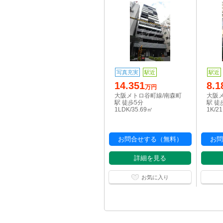
写真充実
駅近
駅近
14.351
8.1
万円
大阪メトロ谷町線/南森町
大阪
駅 徒歩5分
駅 徒
1LDK/35.69㎡
1K/2
お問合せする（無料）
お問
詳細を見る
お気に入り