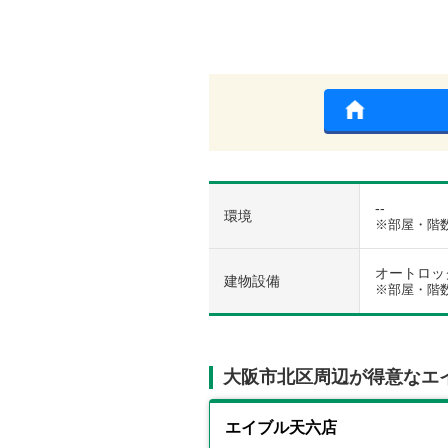
--
環境
※部屋・階
オートロック 
建物設備
※部屋・階
大阪市北区周辺が得意なエ
エイブル天六店