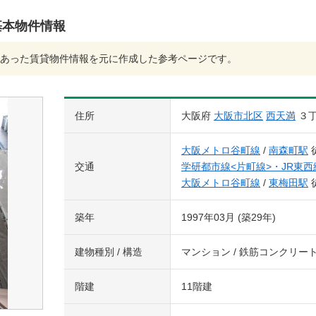
基本物件情報
あった賃貸物件情報を元に作成した参考ページです。
住所
大阪府
大阪市北区
西天満
３
大阪メトロ谷町線
/
南森町駅
交通
学研都市線<片町線>・JR東西
大阪メトロ谷町線
/
東梅田駅
築年
1997年03月 (築29年)
建物種別 / 構造
マンション / 鉄筋コンクリー
階建
11階建