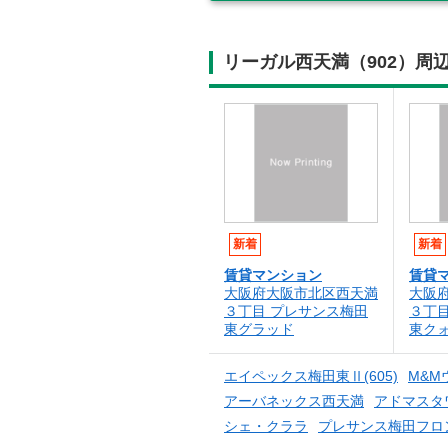
リーガル西天満（902）周
新着
新着
賃貸マンション
賃貸
大阪府大阪市北区西天満
大阪
３丁目 プレサンス梅田
３丁
東グラッド
東ク
エイペックス梅田東Ⅱ(605)
M&M
アーバネックス西天満
アドマスタ
シェ・クララ
プレサンス梅田フロ