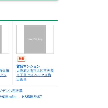
新着
賃貸マンション
西天満
大阪府大阪市北区西天満
ルアッ
３丁目 エイペックス梅
田東Ⅱ
ジデンス西天満
梅田reflet
HS梅田EAST