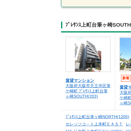
ﾌﾟﾚｻﾝｽ上町台筆ヶ崎SOU
新着
賃貸マンション
大阪府大阪市天王寺区筆
賃貸
ケ崎町 ﾌﾟﾚｻﾝｽ上町台筆
大阪
ヶ崎SOUTH(203)
ケ崎町
ヶ崎SO
ﾌﾟﾚｻﾝｽ上町台筆ヶ崎NORTH(1205)
セレッソコ－ト上本町ＥＡＳＴ
レ