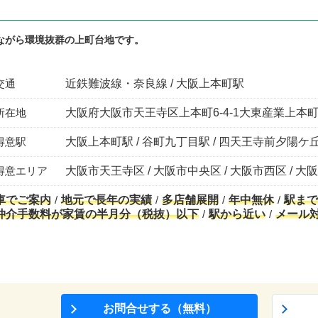
ながら環境抜群の上町台地です。
交通
近鉄難波線・奈良線 / 大阪上本町駅
所在地
大阪府大阪市天王寺区上本町6-4-1大東産業上本町
得意駅
大阪上本町駅 / 谷町九丁目駅 / 四天王寺前夕陽ケ丘駅
得意エリア
大阪市天王寺区 / 大阪市中央区 / 大阪市西区 / 大
車でご案内
地元で長年の実績
多店舗展開
年中無休
駅まで
仲介手数料が家賃の半月分（税抜）以下
駅から近い
メール
お問合せする（無料）