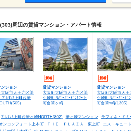
TH(303)周辺の賃貸マンション・アパート情報
新着
新着
マンション
賃貸マンション
賃貸マンション
府大阪市天王寺区筆
大阪府大阪市天王寺区筆
大阪府大阪市天王
 ﾌﾟﾚｻﾝｽ上町台筆
ケ崎町 ﾘﾊﾞｰｶﾞｰﾃﾞﾝﾀﾜｰ上
ケ崎町 ﾘﾊﾞｰｶﾞｰﾃﾞ
UTH(505)
町台筆ヶ崎
町台筆ｹ崎(1305)
ﾌﾟﾚｻﾝｽ上町台筆ヶ崎NORTH(802)
筆ヶ崎マンション
ラフィネ・ドミ
オンコンフォート上本町
ＴＨＥ ＰＬＡＺＡ 東上町
エス・キュー