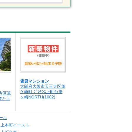
賃貸マンション
大阪府大阪市天王寺区筆
ケ崎町 ﾌﾟﾚｻﾝｽ上町台筆
寺区筆
ヶ崎NORTH(1002)
ﾝﾀﾜｰ上
ール
ト上本町イースト