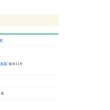
町
本町駅
徒歩11分
ト造