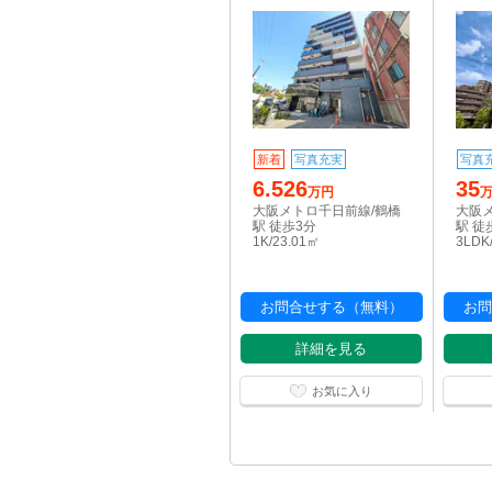
新着
写真充実
写真
6.526
35
万円
大阪メトロ千日前線/鶴橋
大阪
駅 徒歩3分
駅 徒
1K/23.01㎡
3LDK
お問合せする（無料）
お問
詳細を見る
お気に入り