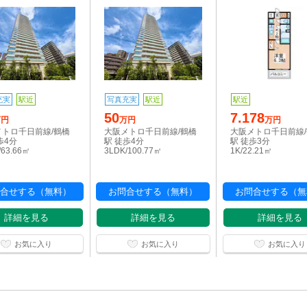
充実
駅近
写真充実
駅近
駅近
50
7.178
万円
万円
万円
メトロ千日前線/鶴橋
大阪メトロ千日前線/鶴橋
大阪メトロ千日前線
歩4分
駅 徒歩4分
駅 徒歩3分
/63.66㎡
3LDK/100.77㎡
1K/22.21㎡
合せする（無料）
お問合せする（無料）
お問合せする（無
詳細を見る
詳細を見る
詳細を見る
お気に入り
お気に入り
お気に入り