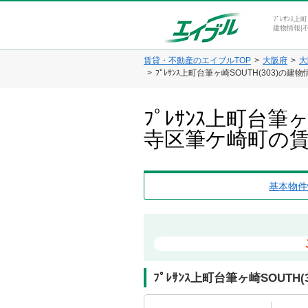
ﾌﾟﾚｻﾝｽ
建物情報|
賃貸・不動産のエイブルTOP
大阪府
大
ﾌﾟﾚｻﾝｽ上町台筆ヶ崎SOUTH(303)の
ﾌﾟﾚｻﾝｽ上町台
寺区筆ケ崎町の
基本物件
ﾌﾟﾚｻﾝｽ上町台筆ヶ崎SOUTH