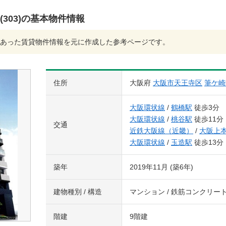
H(303)の基本物件情報
あった賃貸物件情報を元に作成した参考ページです。
住所
大阪府
大阪市天王寺区
筆ケ崎
大阪環状線
/
鶴橋駅
徒歩3分
大阪環状線
/
桃谷駅
徒歩11分
交通
近鉄大阪線（近畿）
/
大阪上
大阪環状線
/
玉造駅
徒歩13分
築年
2019年11月 (築6年)
建物種別 / 構造
マンション / 鉄筋コンクリー
階建
9階建