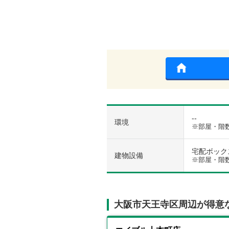
--
環境
※部屋・階
宅配ボックス 
建物設備
※部屋・階
大阪市天王寺区周辺が得意