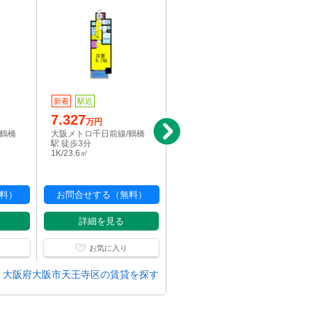
新着
駅近
写真充実
駅近
7.327
4.5
万円
万円
/鶴橋
大阪メトロ千日前線/鶴橋
大阪環状線/鶴橋駅 徒歩3
駅 徒歩3分
分
1K/23.6㎡
1R/20㎡
料）
お問合せする（無料）
お問合せする（無料）
詳細を見る
詳細を見る
お気に入り
お気に入り
大阪府大阪市天王寺区の賃貸を探す