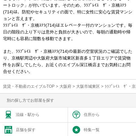
ートロック」が付いています。そのため、ﾗﾗﾌﾟﾚｲｽ ｻﾞ・京橋ｽﾃﾗ
(714)は、防犯やセキュリティの面で、特に女性に安心な賃貸マンシ
ョンと言えます。
ﾗﾗﾌﾟﾚｲｽ ｻﾞ・京橋ｽﾃﾗ(714)はエレベーター付のマンションです。毎
日の階段の上り下りは意外と負担が大きいので、毎朝の通勤時や帰
宅時にも容易に階数を移動できます。
また、ﾗﾗﾌﾟﾚｲｽ ｻﾞ・京橋ｽﾃﾗ(714)の最新の空室状況のご確認でした
り、京橋駅周辺や大阪府大阪市城東区新喜多１丁目エリアで賃貸物
件をお探しでしたら、お近くのエイブル深江橋店までお気軽にお問
合せください。
賃貸・不動産のエイブルTOP
>
大阪府
>
大阪市城東区
>
ﾗﾗﾌﾟﾚｲｽ ｻﾞ
別の探し方でお部屋を探す
沿線・駅から
住所から
店舗を探す
特集一覧