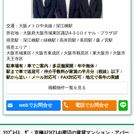
交通：
大阪メトロ中央線 / 深江橋駅
所在地：
大阪府大阪市城東区諏訪4-3-1ロイヤル・プラザ1F
得意駅：
深江橋駅 / 緑橋駅 / 高井田駅 / 長田駅 / 森ノ宮駅
得意エリア：
大阪市城東区 / 大阪市東成区 / 大阪市鶴見区 / 東大阪市 / 大阪市
天王寺区
駐車場有
車でご案内
多店舗展開
年中無休
駅まで車で送迎可
仲介手数料が家賃の半月分（税抜）以下
駅から近い
メール対応可
FAX対応可
地元で長年の実績
掲載物件一覧を見る
webでお問合せ
電話でお問合せ
ﾗﾗﾌﾟﾚｲｽ ｻﾞ・京橋ｽﾃﾗ(714)周辺の賃貸マンション・アパー