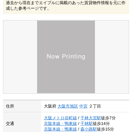
過去から現在までエイブルに掲載のあった賃貸物件情報を元に作
成した参考ページです。
住所
大阪府
大阪市旭区
中宮
２丁目
大阪メトロ谷町線
/
千林大宮駅
徒歩7分
交通
京阪本線・鴨東線
/
千林駅
徒歩14分
京阪本線・鴨東線
/
森小路駅
徒歩15分