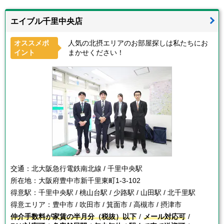
エイブル千里中央店
オススメポ
人気の北摂エリアのお部屋探しは私たちにお
イント
まかせください！
交通：
北大阪急行電鉄南北線 / 千里中央駅
所在地：
大阪府豊中市新千里東町1-3-102
得意駅：
千里中央駅 / 桃山台駅 / 少路駅 / 山田駅 / 北千里駅
得意エリア：
豊中市 / 吹田市 / 箕面市 / 高槻市 / 摂津市
仲介手数料が家賃の半月分（税抜）以下
メール対応可