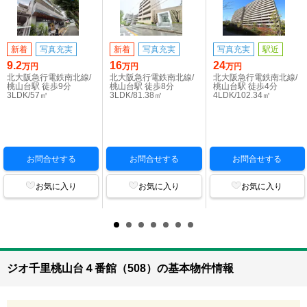
新着
写真充実
新着
写真充実
写真充実
駅近
9.2
16
24
万円
万円
万円
北大阪急行電鉄南北線/
北大阪急行電鉄南北線/
北大阪急行電鉄南北線/
桃山台駅 徒歩9分
桃山台駅 徒歩8分
桃山台駅 徒歩4分
3LDK/57㎡
3LDK/81.38㎡
4LDK/102.34㎡
お問合せする
お問合せする
お問合せする
お気に入り
お気に入り
お気に入り
ジオ千里桃山台４番館（508）の基本物件情報