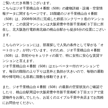
ご覧いただき有難うございます。
こちらはジオ千里桃山台４番館（508）の建物詳細・設備・空室情
報データに関するページです。15階建のジオ千里桃山台４番館
（508）は、2008年06月に完成した鉄筋コンクリート造のマンショ
ンです。この賃貸マンションは大阪府豊中市新千里南町３丁目に所
在し、北大阪急行電鉄南北線の桃山台駅から徒歩5分の位置にござい
ます。
こちらのマンションには、部屋探しで人気の条件として挙がる「オ
ートロック」が付いています。そのため、ジオ千里桃山台４番館
（508）は、防犯やセキュリティの面で、特に女性に安心な賃貸マ
ンションと言えます。
ジオ千里桃山台４番館（508）はエレベーター付のマンションで
す。毎日の階段の上り下りは意外と負担が大きいので、毎朝の通勤
時や帰宅時にも容易に階数を移動できます。
また、ジオ千里桃山台４番館（508）の最新の空室状況のご確認で
したり、桃山台駅周辺や大阪府豊中市新千里南町３丁目エリアで賃
貸物件をお探しでしたら、お近くのエイブル千里中央店までお気軽
にお問合せください。