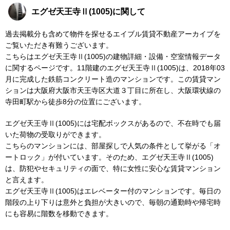
エグゼ天王寺Ⅱ(1005)に関して
過去掲載分も含めて物件を探せるエイブル賃貸不動産アーカイブを
ご覧いただき有難うございます。
こちらはエグゼ天王寺Ⅱ(1005)の建物詳細・設備・空室情報データ
に関するページです。11階建のエグゼ天王寺Ⅱ(1005)は、2018年03
月に完成した鉄筋コンクリート造のマンションです。この賃貸マン
ションは大阪府大阪市天王寺区大道３丁目に所在し、大阪環状線の
寺田町駅から徒歩8分の位置にございます。
エグゼ天王寺Ⅱ(1005)には宅配ボックスがあるので、不在時でも届
いた荷物の受取りができます。
こちらのマンションには、部屋探しで人気の条件として挙がる「オ
ートロック」が付いています。そのため、エグゼ天王寺Ⅱ(1005)
は、防犯やセキュリティの面で、特に女性に安心な賃貸マンション
と言えます。
エグゼ天王寺Ⅱ(1005)はエレベーター付のマンションです。毎日の
階段の上り下りは意外と負担が大きいので、毎朝の通勤時や帰宅時
にも容易に階数を移動できます。