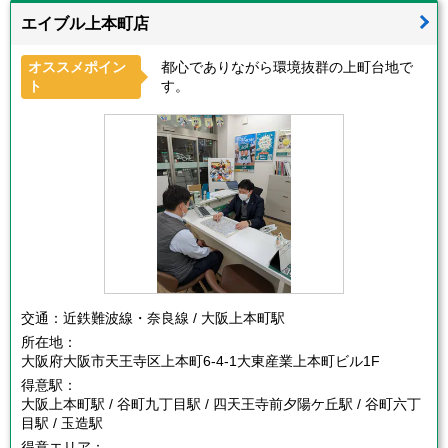
エイブル上本町店
オススメポイン
都心でありながら環境抜群の上町台地で
ト
す。
交通：
近鉄難波線・奈良線 / 大阪上本町駅
所在地：
大阪府大阪市天王寺区上本町6-4-1大東産業上本町ビル1F
得意駅：
大阪上本町駅 / 谷町九丁目駅 / 四天王寺前夕陽ケ丘駅 / 谷町六丁
目駅 / 玉造駅
得意エリア：