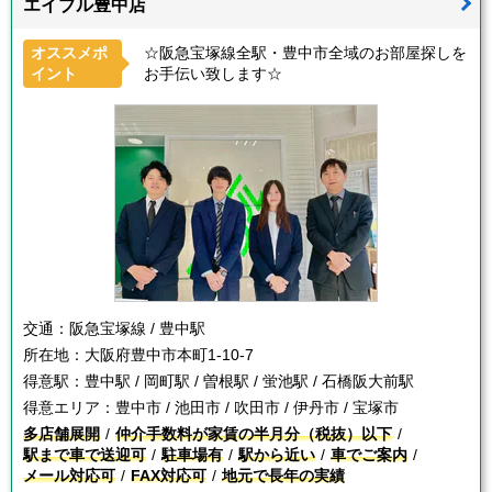
エイブル豊中店
オススメポ
☆阪急宝塚線全駅・豊中市全域のお部屋探しを
イント
お手伝い致します☆
交通：
阪急宝塚線 / 豊中駅
所在地：
大阪府豊中市本町1-10-7
得意駅：
豊中駅 / 岡町駅 / 曽根駅 / 蛍池駅 / 石橋阪大前駅
得意エリア：
豊中市 / 池田市 / 吹田市 / 伊丹市 / 宝塚市
多店舗展開
仲介手数料が家賃の半月分（税抜）以下
駅まで車で送迎可
駐車場有
駅から近い
車でご案内
メール対応可
FAX対応可
地元で長年の実績