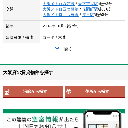
大阪メトロ堺筋線
/
天下茶屋駅
徒歩3分
交通
大阪メトロ四つ橋線
/
花園町駅
徒歩6分
大阪メトロ四つ橋線
/
岸里駅
徒歩8分
築年
2018年10月 (築7年)
建物種別 / 構造
コーポ / 木造
開く
大阪府の賃貸物件を探す
沿線から探す
住所から探す