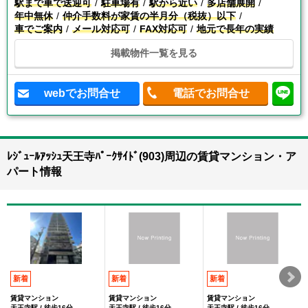
駅まで車で送迎可
駐車場有
駅から近い
多店舗展開
年中無休
仲介手数料が家賃の半月分（税抜）以下
車でご案内
メール対応可
FAX対応可
地元で長年の実績
掲載物件一覧を見る
webでお問合せ
電話でお問合せ
ﾚｼﾞｭｰﾙｱｯｼｭ天王寺ﾊﾟｰｸｻｲﾄﾞ(903)周辺の賃貸マンション・ア
パート情報
新着
新着
新着
賃貸マンション
賃貸マンション
賃貸マンション
天王寺駅 / 徒歩16分
天王寺駅 / 徒歩16分
天王寺駅 / 徒歩16分