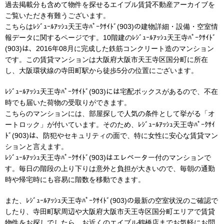
過去掲載分も含めて物件を探せるエイブル賃貸不動産アーカイブを
ご覧いただき有難うございます。
こちらはﾚｼﾞｭｰﾙｱｯｼｭ天王寺ﾊﾟｰｸｻｲﾄﾞ(903)の建物詳細・設備・空室情
報データに関するページです。10階建のﾚｼﾞｭｰﾙｱｯｼｭ天王寺ﾊﾟｰｸｻｲﾄﾞ
(903)は、2016年08月に完成した鉄筋コンクリート造のマンション
です。この賃貸マンションは大阪府大阪市天王寺区国分町に所在
し、大阪環状線の寺田町駅から徒歩5分の位置にございます。
ﾚｼﾞｭｰﾙｱｯｼｭ天王寺ﾊﾟｰｸｻｲﾄﾞ(903)には宅配ボックスがあるので、不在
時でも届いた荷物の受取りができます。
こちらのマンションには、部屋探しで人気の条件として挙がる「オ
ートロック」が付いています。そのため、ﾚｼﾞｭｰﾙｱｯｼｭ天王寺ﾊﾟｰｸｻｲ
ﾄﾞ(903)は、防犯やセキュリティの面で、特に女性に安心な賃貸マン
ションと言えます。
ﾚｼﾞｭｰﾙｱｯｼｭ天王寺ﾊﾟｰｸｻｲﾄﾞ(903)はエレベーター付のマンションで
す。毎日の階段の上り下りは意外と負担が大きいので、毎朝の通勤
時や帰宅時にも容易に階数を移動できます。
また、ﾚｼﾞｭｰﾙｱｯｼｭ天王寺ﾊﾟｰｸｻｲﾄﾞ(903)の最新の空室状況のご確認で
したり、寺田町駅周辺や大阪府大阪市天王寺区国分町エリアで賃貸
物件をお探しでしたら、お近くのエイブル鶴橋店までお気軽にお問