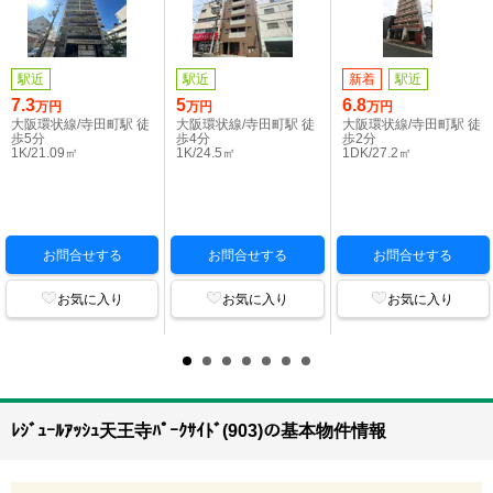
駅近
駅近
新着
駅近
7.3
5
6.8
万円
万円
万円
大阪環状線/寺田町駅 徒
大阪環状線/寺田町駅 徒
大阪環状線/寺田町駅 徒
歩5分
歩4分
歩2分
1K/21.09㎡
1K/24.5㎡
1DK/27.2㎡
お問合せする
お問合せする
お問合せする
お気に入り
お気に入り
お気に入り
ﾚｼﾞｭｰﾙｱｯｼｭ天王寺ﾊﾟｰｸｻｲﾄﾞ(903)の基本物件情報