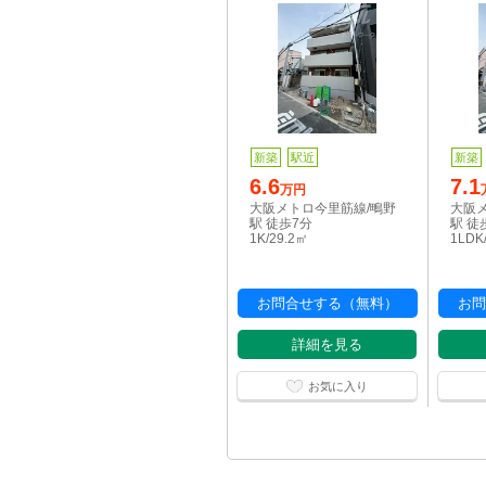
新築
駅近
新築
6.6
7.1
万円
大阪メトロ今里筋線/鴫野
大阪
駅 徒歩7分
駅 徒
1K/29.2㎡
1LDK
お問合せする（無料）
お問
詳細を見る
お気に入り