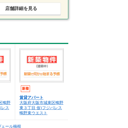
店舗詳細を見る
新着
賃貸アパート
区鴫野
大阪府大阪市城東区鴫野
パレス
東３丁目 仮)フジパレス
鴫野東ウエスト
ヴェール楠根