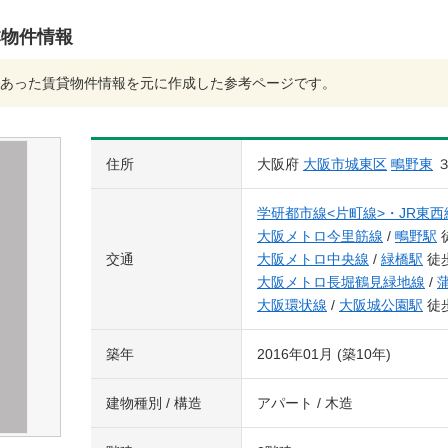
本物件情報
あった賃貸物件情報を元に作成した参考ページです。
住所
大阪府
大阪市城東区
鴫野東
学研都市線<片町線>・JR東西
大阪メトロ今里筋線
/
鴫野駅
交通
大阪メトロ中央線
/
緑橋駅
徒歩
大阪メトロ長堀鶴見緑地線
/
大阪環状線
/
大阪城公園駅
徒歩
築年
2016年01月 (築10年)
建物種別 / 構造
アパート / 木造