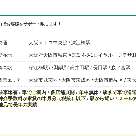
力でお客様をサポート致します！
交通
大阪メトロ中央線 / 深江橋駅
所在地
大阪府大阪市城東区諏訪4-3-1ロイヤル・プラザ1
得意駅
深江橋駅 / 緑橋駅 / 高井田駅 / 長田駅 / 森ノ宮駅
得意エリア
大阪市城東区 / 大阪市東成区 / 大阪市鶴見区 / 東
駐車場有
車でご案内
多店舗展開
年中無休
駅まで車で送
仲介手数料が家賃の半月分（税抜）以下
駅から近い
メール
地元で長年の実績