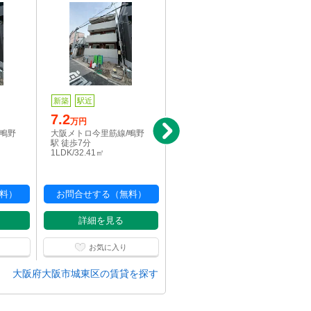
新築
駅近
新築
駅近
7.2
7.4
万円
万円
/鴫野
大阪メトロ今里筋線/鴫野
大阪メトロ今里筋線/鴫野
駅 徒歩7分
駅 徒歩7分
1LDK/32.41㎡
1LDK/33.6㎡
料）
お問合せする（無料）
お問合せする（無料）
詳細を見る
詳細を見る
お気に入り
お気に入り
大阪府大阪市城東区の賃貸を探す