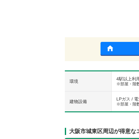
4駅以上利用
環境
※部屋・階
LPガス / 
建物設備
※部屋・階
大阪市城東区周辺が得意な