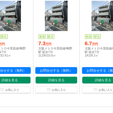
駅近
新築
駅近
新築
駅近
7.3
6.7
万円
万円
万円
メトロ今里筋線/鴫野
大阪メトロ今里筋線/鴫野
大阪メトロ今里筋線
歩7分
駅 徒歩7分
駅 徒歩7分
/32.41㎡
1LDK/33.6㎡
1K/29.2㎡
合せする（無料）
お問合せする（無料）
お問合せする（無
詳細を見る
詳細を見る
詳細を見る
お気に入り
お気に入り
お気に入り