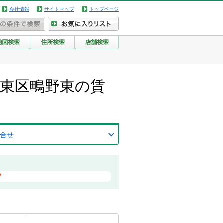
会社情報
サイトマップ
トップページ
城東区鴫野東の賃
合せ
？