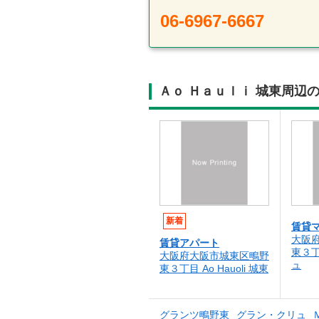
06-6967-6667
Ａｏ Ｈａｕｌｉ 城東周辺
新着
賃貸
大阪
賃貸アパート
東３
大阪府大阪市城東区鴫野
ュ
東３丁目 Ao Hauoli 城東
グランツ鴫野東
グラン・クリュ