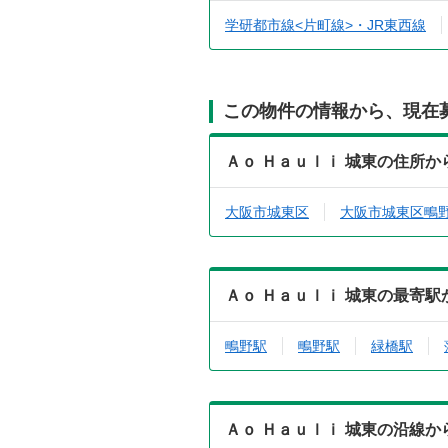
学研都市線<片町線>・JR東西線
この物件の情報から、現在
Ａｏ Ｈａｕｌｉ 城東の住所
大阪市城東区
大阪市城東区鴫
Ａｏ Ｈａｕｌｉ 城東の最寄
鴫野駅
鴫野駅
緑橋駅
Ａｏ Ｈａｕｌｉ 城東の沿線