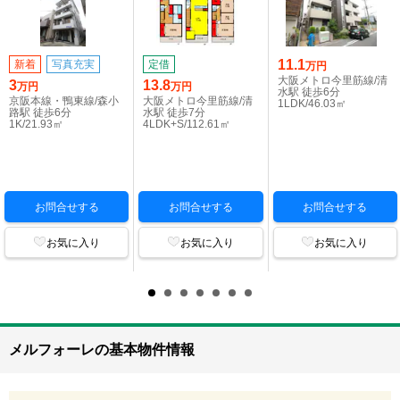
11.1
新着
写真充実
定借
万円
大阪メトロ今里筋線/清
3
13.8
万円
万円
水駅 徒歩6分
京阪本線・鴨東線/森小
大阪メトロ今里筋線/清
1LDK/46.03㎡
路駅 徒歩6分
水駅 徒歩7分
1K/21.93㎡
4LDK+S/112.61㎡
お問合せする
お問合せする
お問合せする
お気に入り
お気に入り
お気に入り
メルフォーレの基本物件情報