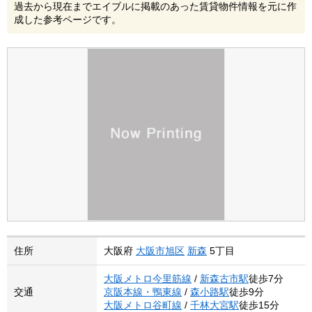
過去から現在までエイブルに掲載のあった賃貸物件情報を元に作
成した参考ページです。
住所
大阪府
大阪市旭区
新森
5丁目
大阪メトロ今里筋線
/
新森古市駅
徒歩7分
交通
京阪本線・鴨東線
/
森小路駅
徒歩9分
大阪メトロ谷町線
/
千林大宮駅
徒歩15分