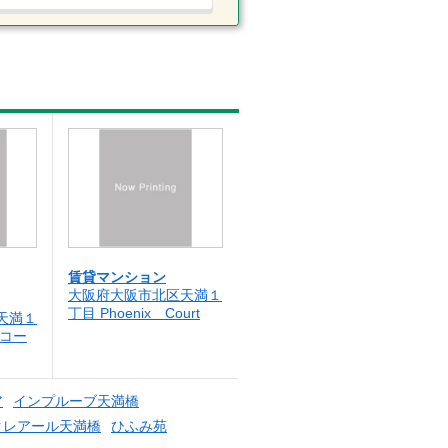
賃貸マンション
大阪府大阪市北区天満１
丁目 Phoenix Court
天満１
スコー
ア
インプルーブ天満橋
クレアール天満橋
ひふみ苑