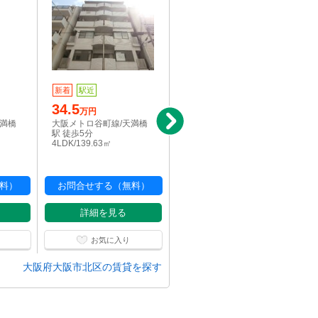
新着
駅近
写真充実
34.5
11.5
万円
万円
天満橋
大阪メトロ谷町線/天満橋
大阪メトロ谷町線/天満橋
駅 徒歩5分
駅 徒歩6分
4LDK/139.63㎡
1LDK/41.92㎡
料）
お問合せする（無料）
お問合せする（無料）
詳細を見る
詳細を見る
お気に入り
お気に入り
大阪府大阪市北区の賃貸を探す