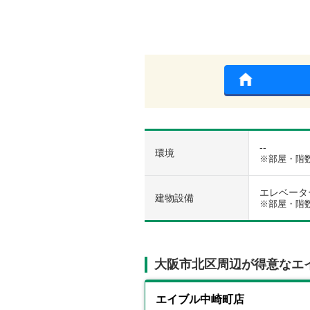
--
環境
※部屋・階
エレベーター 
建物設備
※部屋・階
大阪市北区周辺が得意なエ
エイブル中崎町店