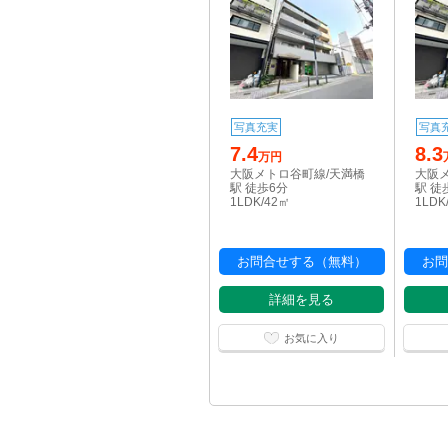
写真充実
写真
7.4
8.3
万円
大阪メトロ谷町線/天満橋
大阪
駅 徒歩6分
駅 徒
1LDK/42㎡
1LDK
お問合せする（無料）
お問
詳細を見る
お気に入り