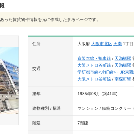
情報
あった賃貸物件情報を元に作成した参考ページです。
住所
大阪府
大阪市北区
天満
1丁目
京阪本線・鴨東線
/
天満橋駅
大阪メトロ谷町線
/
天満橋駅
交通
学研都市線<片町線>・JR東西
大阪メトロ谷町線
/
南森町駅
築年
1985年08月 (築41年)
建物種別 / 構造
マンション / 鉄筋コンクリー
階建
7階建