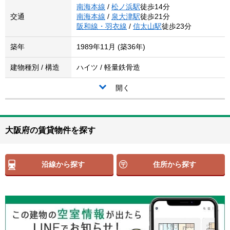
南海本線
/
松ノ浜駅
徒歩14分
交通
南海本線
/
泉大津駅
徒歩21分
阪和線・羽衣線
/
信太山駅
徒歩23分
築年
1989年11月 (築36年)
建物種別 / 構造
ハイツ / 軽量鉄骨造
開く
大阪府の賃貸物件を探す
沿線から探す
住所から探す