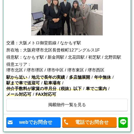
交通：
大阪メトロ御堂筋線 / なかもず駅
所在地：
大阪府堺市北区長曾根町12アングルス1F
得意駅：
なかもず駅 / 新金岡駅 / 北花田駅 / 初芝駅 / 北野田駅
得意エリア：
堺市北区 / 堺市堺区 / 堺市中区 / 堺市東区 / 堺市西区
駅から近い
地元で長年の実績
多店舗展開
年中無休
駅まで車で送迎可
駐車場有
仲介手数料が家賃の半月分（税抜）以下
車でご案内
メール対応可
FAX対応可
掲載物件一覧を見る
webでお問合せ
電話でお問合せ