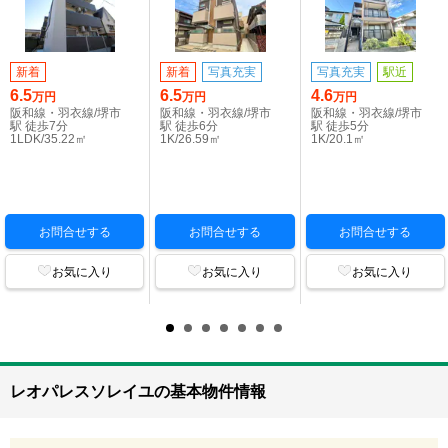
新着
新着
写真充実
写真充実
駅近
6.5
6.5
4.6
万円
万円
万円
阪和線・羽衣線/堺市
阪和線・羽衣線/堺市
阪和線・羽衣線/堺市
駅 徒歩7分
駅 徒歩6分
駅 徒歩5分
1LDK/35.22㎡
1K/26.59㎡
1K/20.1㎡
お問合せする
お問合せする
お問合せする
お気に入り
お気に入り
お気に入り
レオパレスソレイユの基本物件情報