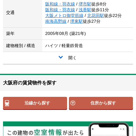
阪和線・羽衣線
/
堺市駅
徒歩8分
阪和線・羽衣線
/
浅香駅
徒歩11分
交通
大阪メトロ御堂筋線
/
北花田駅
徒歩22分
南海高野線
/
堺東駅
徒歩27分
築年
2005年08月 (築21年)
建物種別 / 構造
ハイツ / 軽量鉄骨造
開く
大阪府の賃貸物件を探す
沿線から探す
住所から探す