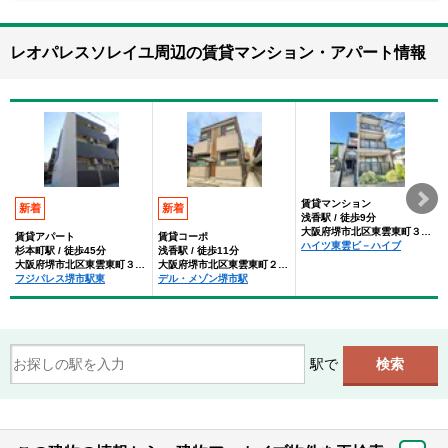
レオパレスソレイユ周辺の賃貸マンション・アパート情報
賃貸マンション
新着
新着
浅香駅 / 徒歩9分
大阪府堺市北区東雲東町３丁目
賃貸アパート
賃貸コーポ
ハイツ東雲ビ－ハイブ
杉本町駅 / 徒歩45分
浅香駅 / 徒歩11分
大阪府堺市北区東雲東町３丁丁目
大阪府堺市北区東雲東町２丁丁目
フジパレス堺市駅東
デル・メゾン堺市駅
駅で