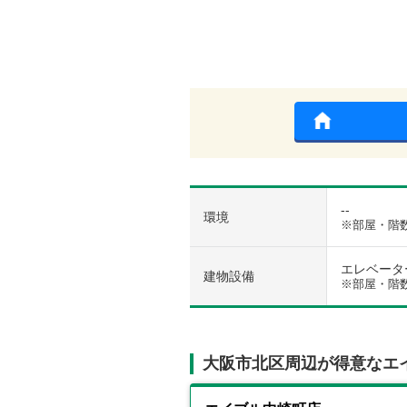
--
環境
※部屋・階
エレベーター 
建物設備
※部屋・階
大阪市北区周辺が得意なエ