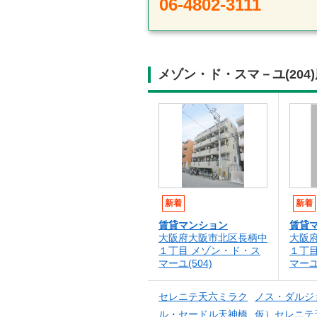
06-4802-3111
メゾン・ド・スマ－ユ(20
新着
新着
賃貸マンション
賃貸
大阪府大阪市北区長柄中
大阪
１丁目 メゾン・ド・ス
１丁
マーユ(504)
マー
セレニテ天六ミラク
ノス・ダルジ
ル・セードル天神橋
仮）セレニテ