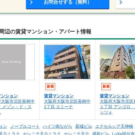
お問合せする（無料）
4)周辺の賃貸マンション・アパート情報
新着
新着
マンション
賃貸マンション
賃貸マンション
府大阪市北区長柄中
大阪府大阪市北区長柄中
大阪府大阪市北区
目 メゾン・ド・ス
1丁目 エミーナ
１丁目 アンゴロ
ユ
ッツォ
ョン
ノーブルコート
ハイツ南ながら
新城ビル
エクセルシア天神橋
天六ミラク
セレニテ天六ミラク
セレニテ天六
盛和ビル
LuXe国分