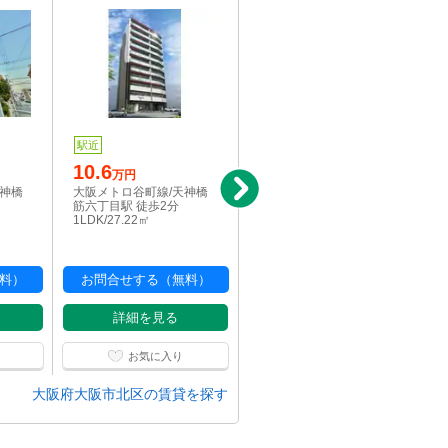
駅近
写真充実
駅近
10.6
9.5
万円
万円
天神橋
大阪メトロ谷町線/天神橋
大阪メトロ堺筋線/天神橋
筋六丁目駅 徒歩2分
筋六丁目駅 徒歩5分
1LDK/27.22㎡
1LDK/40.95㎡
料）
お問合せする（無料）
お問合せする（無料）
詳細を見る
詳細を見る
お気に入り
お気に入り
大阪府大阪市北区の賃貸を探す