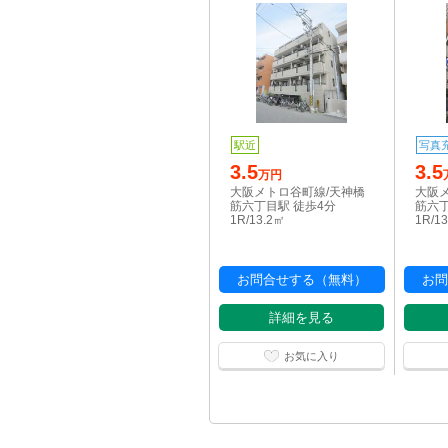
駅近
写真
3.5
3.5
万円
大阪メトロ谷町線/天神橋
大阪
筋六丁目駅 徒歩4分
筋六丁
1R/13.2㎡
1R/1
お問合せする（無料）
お問
詳細を見る
お気に入り