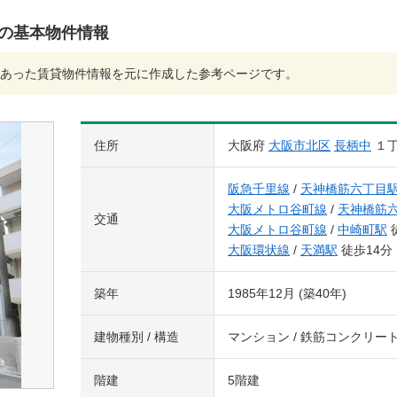
)の基本物件情報
あった賃貸物件情報を元に作成した参考ページです。
住所
大阪府
大阪市北区
長柄中
１
阪急千里線
/
天神橋筋六丁目
大阪メトロ谷町線
/
天神橋筋
交通
大阪メトロ谷町線
/
中崎町駅
大阪環状線
/
天満駅
徒歩14分
築年
1985年12月 (築40年)
建物種別 / 構造
マンション / 鉄筋コンクリー
階建
5階建