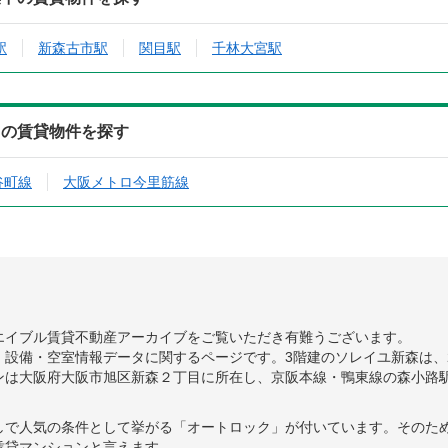
駅
新森古市駅
関目駅
千林大宮駅
中の賃貸物件を探す
谷町線
大阪メトロ今里筋線
エイブル賃貸不動産アーカイブをご覧いただき有難うございます。
設備・空室情報データに関するページです。3階建のソレイユ新森は、2
ンは大阪府大阪市旭区新森２丁目に所在し、京阪本線・鴨東線の森小路
しで人気の条件として挙がる「オートロック」が付いています。そのた
賃貸マンションと言えます。