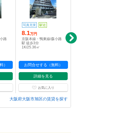
写真充実
駅近
写真充実
駅近
8.1
6
万円
万円
森小路
京阪本線・鴨東線/森小路
京阪本線・鴨東線/森小路
駅 徒歩3分
駅 徒歩1分
1K/25.36㎡
1K/21.83㎡
料）
お問合せする（無料）
お問合せする（無料）
詳細を見る
詳細を見る
お気に入り
お気に入り
大阪府大阪市旭区の賃貸を探す