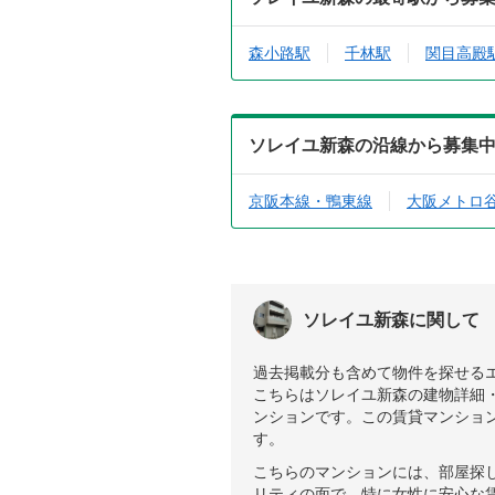
森小路駅
千林駅
関目高殿
ソレイユ新森の沿線から募集
京阪本線・鴨東線
大阪メトロ
ソレイユ新森に関して
過去掲載分も含めて物件を探せる
こちらはソレイユ新森の建物詳細・
ンションです。この賃貸マンショ
す。
こちらのマンションには、部屋探
リティの面で、特に女性に安心な