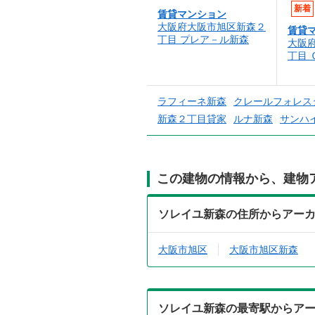
新着
賃貸マンション
大阪府大阪市旭区新森２
賃貸
丁目 プレア－ル新森
大阪
丁目 
ラフィーネ新森
クレールフォレス
新森２丁目貸家
ルナ新森
サンハ
この建物の情報から、建物
ソレイユ新森の住所からアー
大阪市旭区
大阪市旭区新森
ソレイユ新森の最寄駅からア