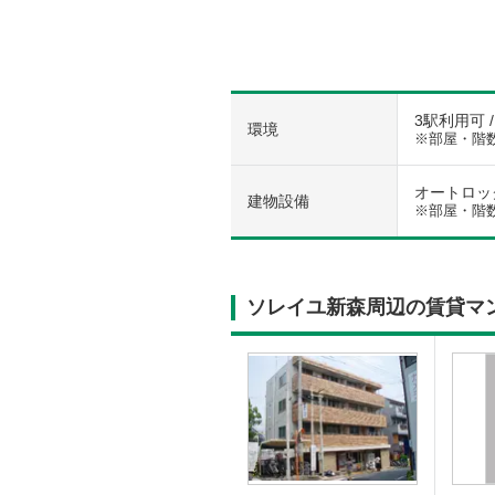
3駅利用可 
環境
※部屋・階
オートロック 
建物設備
※部屋・階
ソレイユ新森周辺の賃貸マ