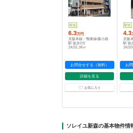
駅近
駅近
6.3
4.3
万円
京阪本線・鴨東線/森小路
京阪
駅 徒歩2分
駅 徒
1K/31.36㎡
1K/2
お問合せする（無料）
お問
詳細を見る
お気に入り
ソレイユ新森の基本物件情