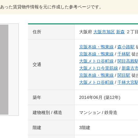
あった賃貸物件情報を元に作成した参考ページです。
住所
大阪府
大阪市旭区
新森
２丁
京阪本線・鴨東線
/
森小路駅
京阪本線・鴨東線
/
千林駅
徒歩
大阪メトロ谷町線
/
関目高殿
交通
大阪メトロ今里筋線
/
新森古
京阪本線・鴨東線
/
関目駅
徒歩
大阪メトロ谷町線
/
千林大宮
築年
2014年06月 (築12年)
建物種別 / 構造
マンション / 鉄骨造
階建
3階建