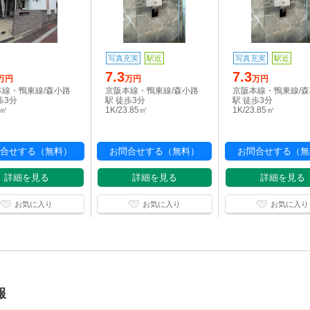
写真充実
駅近
写真充実
駅近
7.3
7.3
万円
万円
万円
本線・鴨東線/森小路
京阪本線・鴨東線/森小路
京阪本線・鴨東線/
歩3分
駅 徒歩3分
駅 徒歩3分
0㎡
1K/23.85㎡
1K/23.85㎡
合せする（無料）
お問合せする（無料）
お問合せする（無
詳細を見る
詳細を見る
詳細を見る
お気に入り
お気に入り
お気に入り
報