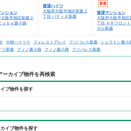
新着
賃貸ハイツ
大阪府大阪市旭区新森２
マンション
賃貸マンション
丁目 パティオ新森
府大阪市旭区新森２
大阪府大阪市旭区
Ｃｕｂｅ森小路
丁目 ＨＲフロン
ガル新森
タ
大樹ハイツⅡ
フォレストアレイ
フジパレス新森
シェラトン森小
イツ新森
フィノ森小路
フィノ森小路
フジパレス新森
アーカイブ物件を再検索
カイブ物件を探す
ーカイブ物件を探す