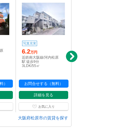
写真充実
新着
写真充実
6.2
8.1
松原
万円
万円
近鉄南大阪線/河内松原
近鉄南大阪線/河内松原
駅 徒歩9分
駅 徒歩13分
3LDK/55㎡
2LDK/65㎡
料）
お問合せする（無料）
お問合せする（無料）
詳細を見る
詳細を見る
お気に入り
お気に入り
大阪府松原市の賃貸を探す