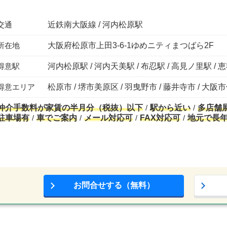
交通
近鉄南大阪線 / 河内松原駅
所在地
大阪府松原市上田3-6-1ゆめニティまつばら2F
得意駅
河内松原駅 / 河内天美駅 / 布忍駅 / 高見ノ里駅 /
得意エリア
松原市 / 堺市美原区 / 羽曳野市 / 藤井寺市 / 大阪
仲介手数料が家賃の半月分（税抜）以下
駅から近い
多店舗
駐車場有
車でご案内
メール対応可
FAX対応可
地元で長
お問合せする（無料）