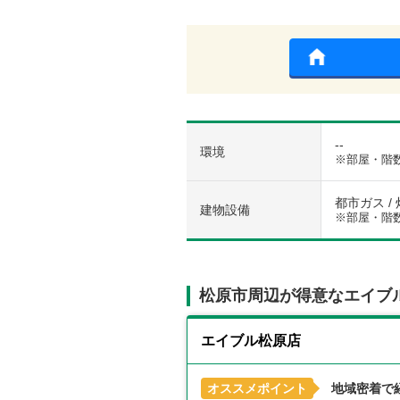
--
環境
※部屋・階
都市ガス / 
建物設備
※部屋・階
松原市周辺が得意なエイブ
エイブル松原店
オススメポイント
地域密着で