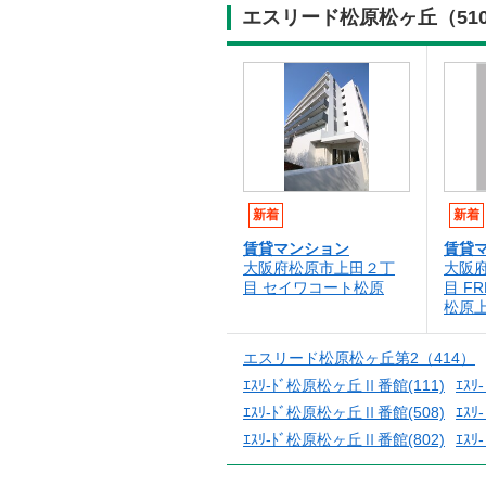
エスリード松原松ヶ丘（51
新着
新着
賃貸マンション
賃貸
大阪府松原市上田２丁
大阪
目 セイワコート松原
目 FR
松原
エスリード松原松ヶ丘第2（414）
ｴｽﾘ-ﾄﾞ松原松ヶ丘Ⅱ番館(111)
ｴｽ
ｴｽﾘ-ﾄﾞ松原松ヶ丘Ⅱ番館(508)
ｴｽ
ｴｽﾘ-ﾄﾞ松原松ヶ丘Ⅱ番館(802)
ｴｽ