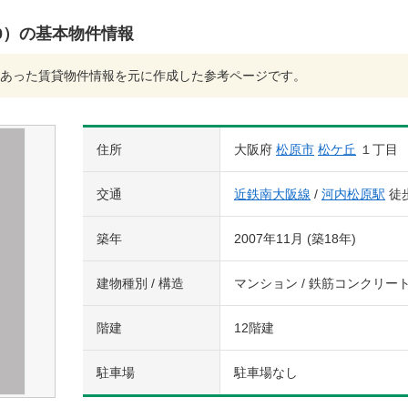
0）の基本物件情報
あった賃貸物件情報を元に作成した参考ページです。
住所
大阪府
松原市
松ケ丘
１丁目
交通
近鉄南大阪線
/
河内松原駅
徒
築年
2007年11月 (築18年)
建物種別 / 構造
マンション / 鉄筋コンクリー
階建
12階建
駐車場
駐車場なし