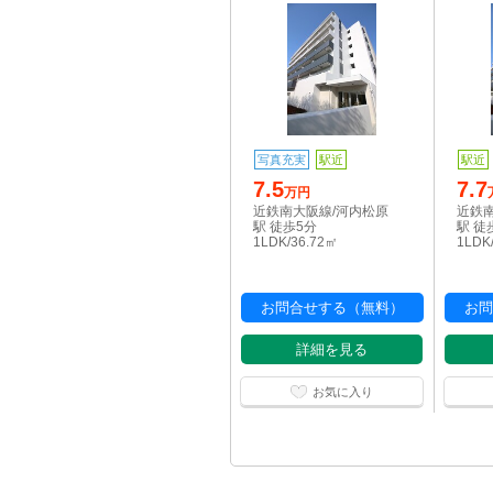
写真充実
駅近
駅近
7.5
7.7
万円
近鉄南大阪線/河内松原
近鉄
駅 徒歩5分
駅 徒
1LDK/36.72㎡
1LDK
お問合せする（無料）
お問
詳細を見る
お気に入り