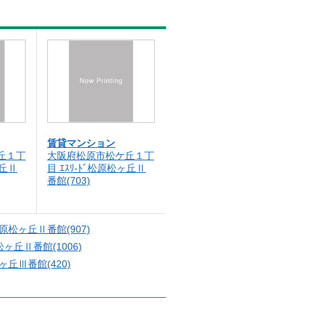
賃貸マンション
丘１丁
大阪府松原市松ケ丘１丁
ヶ丘Ⅱ
目 ｴｽﾘ-ﾄﾞ松原松ヶ丘Ⅱ
番館(703)
ﾞ松原松ヶ丘Ⅱ番館(907)
原松ヶ丘Ⅱ番館(1006)
松ヶ丘Ⅲ番館(420)