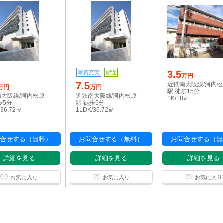
3.5
写真充実
駅近
万円
7.5
近鉄南大阪線/河内
万円
万円
駅 徒歩15分
南大阪線/河内松原
近鉄南大阪線/河内松原
1K/18㎡
歩5分
駅 徒歩5分
/36.72㎡
1LDK/36.72㎡
合せする（無料）
お問合せする（無料）
お問合せする（無
詳細を見る
詳細を見る
詳細を見る
お気に入り
お気に入り
お気に入り