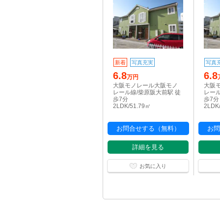
新着
写真充実
写真
6.8
6.8
万円
大阪モノレール大阪モノ
大阪
レール線/柴原阪大前駅 徒
レール
歩7分
歩7分
2LDK/51.79㎡
2LDK
お問合せする（無料）
お問
詳細を見る
お気に入り