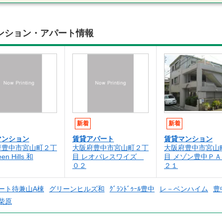
ンション・アパート情報
新着
新着
マンション
賃貸アパート
賃貸マンション
府豊中市宮山町２丁
大阪府豊中市宮山町２丁
大阪府豊中市宮山
en Hills 和
目 レオパレスワイズ
目 メゾン豊中Ｐ
０２
２１
ート待兼山A棟
グリーンヒルズ和
ｸﾞﾗﾝﾄﾞｩｰﾙ豊中
レ－ベンハイム
豊
柴原