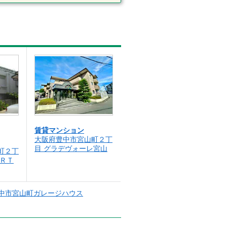
賃貸マンション
大阪府豊中市宮山町２丁
目 グラデヴォーレ宮山
町２丁
ＡＲＴ
中市宮山町ガレージハウス