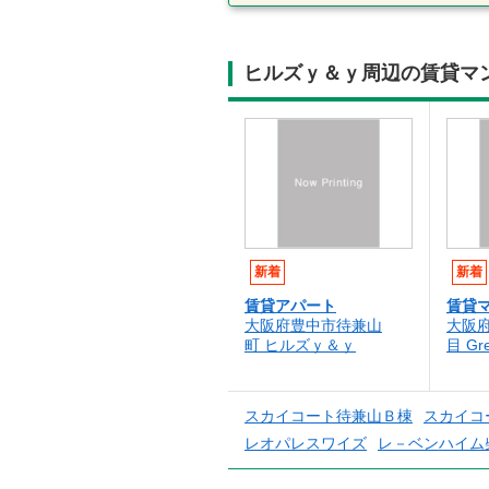
ヒルズｙ＆ｙ周辺の賃貸マ
新着
新着
賃貸アパート
賃貸
大阪府豊中市待兼山
大阪
町 ヒルズｙ＆ｙ
目 Gre
スカイコート待兼山Ｂ棟
スカイコ
レオパレスワイズ
レ－ベンハイム