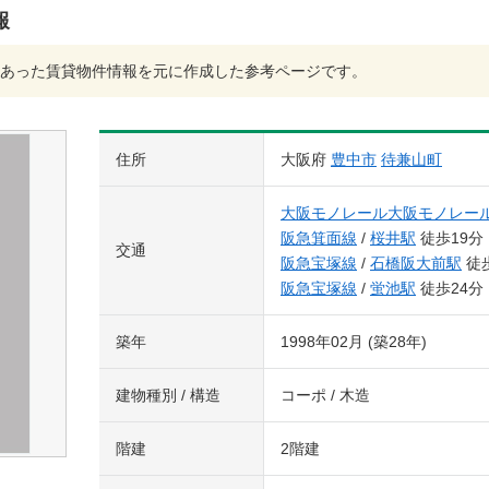
報
あった賃貸物件情報を元に作成した参考ページです。
住所
大阪府
豊中市
待兼山町
大阪モノレール大阪モノレー
阪急箕面線
/
桜井駅
徒歩19分
交通
阪急宝塚線
/
石橋阪大前駅
徒歩
阪急宝塚線
/
蛍池駅
徒歩24分
築年
1998年02月 (築28年)
建物種別 / 構造
コーポ / 木造
階建
2階建