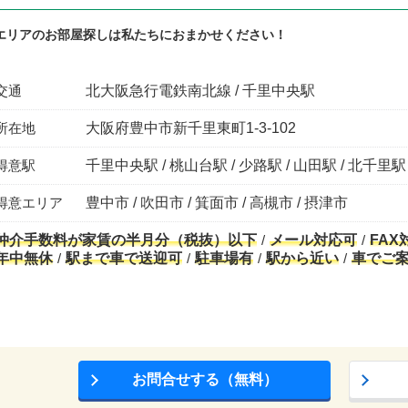
エリアのお部屋探しは私たちにおまかせください！
交通
北大阪急行電鉄南北線 / 千里中央駅
所在地
大阪府豊中市新千里東町1-3-102
得意駅
千里中央駅 / 桃山台駅 / 少路駅 / 山田駅 / 北千里駅
得意エリア
豊中市 / 吹田市 / 箕面市 / 高槻市 / 摂津市
仲介手数料が家賃の半月分（税抜）以下
メール対応可
FAX
年中無休
駅まで車で送迎可
駐車場有
駅から近い
車でご
お問合せする（無料）