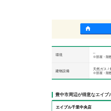
--
環境
※部屋・階
天然ガス / 
建物設備
※部屋・階
豊中市周辺が得意なエイブ
エイブル千里中央店