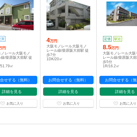
4
充実
定借
駅近
万円
8.5
大阪モノレール大阪モノ
万円
万円
レール線/柴原阪大前駅 徒
モノレール大阪モノ
大阪モノレール大阪
歩7分
線/柴原阪大前駅 徒
レール線/柴原阪大前
1DK/20㎡
歩5分
/51.79㎡
1R/16.2㎡
合せする（無料）
お問合せする（無料）
お問合せする（無
詳細を見る
詳細を見る
詳細を見る
お気に入り
お気に入り
お気に入り