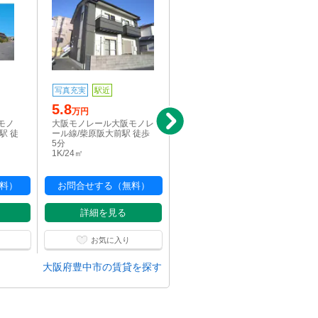
8
写真充実
駅近
万円
5.8
大阪モノレール大阪モノ
万円
レール線/柴原阪大前駅 徒
モノ
大阪モノレール大阪モノレ
歩11分
駅 徒
ール線/柴原阪大前駅 徒歩
3LDK/66㎡
5分
1K/24㎡
料）
お問合せする（無料）
お問合せする（無料）
詳細を見る
詳細を見る
お気に入り
お気に入り
大阪府豊中市の賃貸を探す