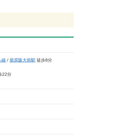
ル線
/
柴原阪大前駅
徒歩8分
22分