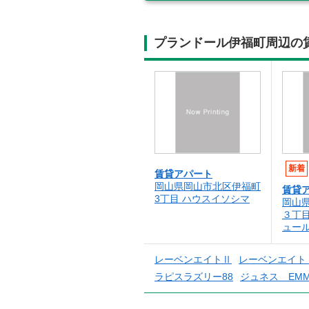
プランドール伊福町周辺の
新着
賃貸アパート
岡山県岡山市北区伊福町
賃貸
3丁目 ハウスイソシマ
岡山
３丁
ュー
レーベンエイトⅡ
レーベンエイト
ラピスラズリー88
ジュネス EMM