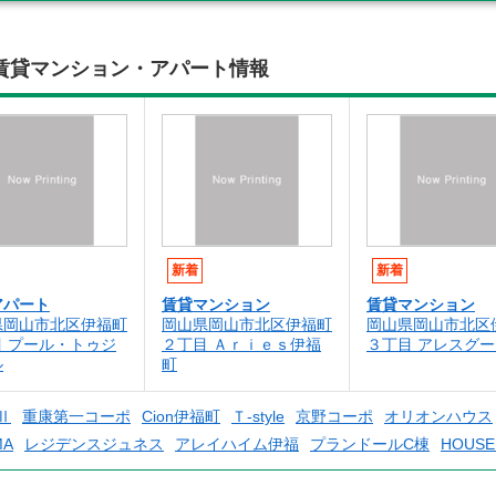
賃貸マンション・アパート情報
新着
新着
アパート
賃貸マンション
賃貸マンション
県岡山市北区伊福町
岡山県岡山市北区伊福町
岡山県岡山市北区
目 プール・トゥジ
２丁目 Ａｒｉｅｓ伊福
３丁目 アレスグー
ル
町
Ⅱ
重康第一コーポ
Cion伊福町
Ｔ-style
京野コーポ
オリオンハウス
A
レジデンスジュネス
アレイハイム伊福
プランドールC棟
HOUSE