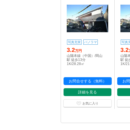
写真充実
パノラマ
写真
3.2
3.2
万円
山陽本線（中国）/岡山
山陽
駅 徒歩13分
駅 徒
1K/28.28㎡
1K/2
お問合せする（無料）
お問
詳細を見る
お気に入り