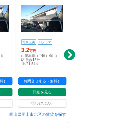
写真充実
パノラマ
写真充実
パノラマ
3.2
3.2
万円
万円
岡山
山陽本線（中国）/岡山
山陽本線（中国）/岡山
駅 徒歩13分
駅 徒歩13分
1K/21.54㎡
1K/21.54㎡
料）
お問合せする（無料）
お問合せする（無料）
詳細を見る
詳細を見る
お気に入り
お気に入り
岡山県岡山市北区の賃貸を探す