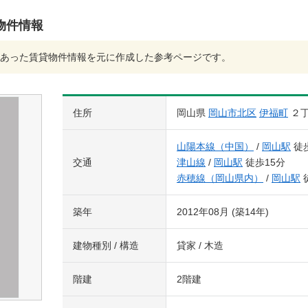
物件情報
あった賃貸物件情報を元に作成した参考ページです。
住所
岡山県
岡山市北区
伊福町
２
山陽本線（中国）
/
岡山駅
徒歩
交通
津山線
/
岡山駅
徒歩15分
赤穂線（岡山県内）
/
岡山駅
築年
2012年08月 (築14年)
建物種別 / 構造
貸家 / 木造
階建
2階建