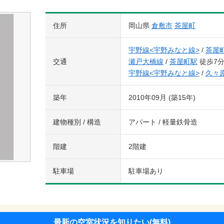
住所
岡山県
倉敷市
茶屋町
宇野線<宇野みなと線>
/
茶屋
交通
瀬戸大橋線
/
茶屋町駅
徒歩7
宇野線<宇野みなと線>
/
久々
築年
2010年09月 (築15年)
建物種別 / 構造
アパート / 軽量鉄骨造
階建
2階建
駐車場
駐車場あり
最新の空室状況を知りたい(無料)