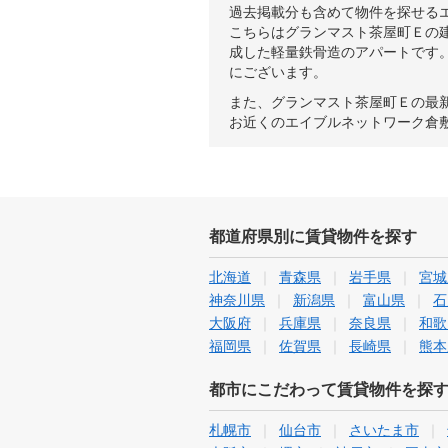
過去掲載分も含めて物件を探せる
こちらはグランマスト茶屋町Ｅの建
成した軽量鉄骨造のアパートです
にございます。
また、グランマスト茶屋町Ｅの最
お近くのエイブルネットワーク倉
都道府県別に賃貸物件を探す
北海道
青森県
岩手県
宮城
神奈川県
新潟県
富山県
石
大阪府
兵庫県
奈良県
和歌
福岡県
佐賀県
長崎県
熊本
都市にこだわって賃貸物件を探
札幌市
仙台市
さいたま市