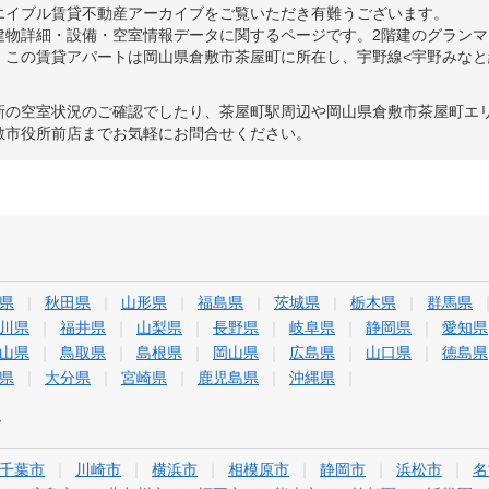
エイブル賃貸不動産アーカイブをご覧いただき有難うございます。
物詳細・設備・空室情報データに関するページです。2階建のグランマス
。この賃貸アパートは岡山県倉敷市茶屋町に所在し、宇野線<宇野みなと
新の空室状況のご確認でしたり、茶屋町駅周辺や岡山県倉敷市茶屋町エ
敷市役所前店までお気軽にお問合せください。
県
秋田県
山形県
福島県
茨城県
栃木県
群馬県
川県
福井県
山梨県
長野県
岐阜県
静岡県
愛知県
山県
鳥取県
島根県
岡山県
広島県
山口県
徳島県
県
大分県
宮崎県
鹿児島県
沖縄県
す
千葉市
川崎市
横浜市
相模原市
静岡市
浜松市
名