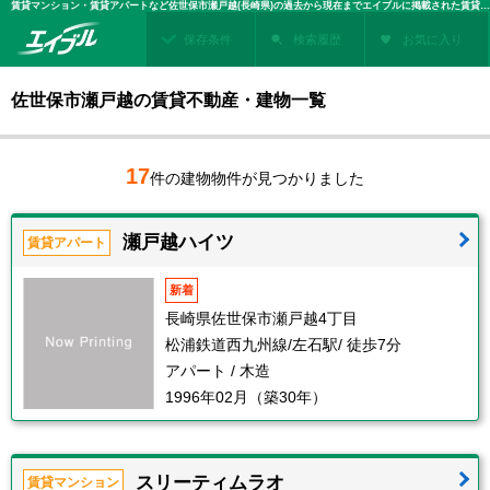
賃貸マンション・賃貸アパートなど佐世保市瀬戸越(長崎県)の過去から現在までエイブルに掲載された賃貸住宅情報・建物情報を検索！不動産賃貸を探すなら、お部屋探しのエイブル
保存条件
検索履歴
お気に入り
佐世保市瀬戸越の賃貸不動産・建物一覧
17
件の建物物件が見つかりました
瀬戸越ハイツ
賃貸アパート
新着
長崎県佐世保市瀬戸越4丁目
松浦鉄道西九州線/左石駅/ 徒歩7分
アパート / 木造
1996年02月（築30年）
スリーティムラオ
賃貸マンション